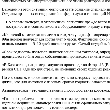
зависимостью от импорта/ограниченного числа реакторов и л
Выходом из этой ситуации могло бы стать создание специализ
Отделом правовых исследований в сфере науки и инноваций И
По словам эксперта, в упрощенной логистике прежде всего
доступности и совместимости с оборудованием, наряду с тера
«
Ключевой момент заключается в том, что у радиофармпрепарат
99m период полураспада составляет 6 часов. Фактически окно 
использования — 5–10 дней после отгрузки. Самый неудобный 
«Срок годности» изотопов является основным фактором, опред
преимущество благодаря собственным производственным мощно
«В Казахстане, например, запущено производство Фтора-18 (
рынки СНГ. Однако для стран, не имеющих своих ядерных реак
По его словам, многое зависит от пути, по которому перевозит
днями, что для изотопов с часовым сроком годности означает 
Авиаперевозки – это единственный способ доставить короткож
«Главная проблема — это не столько сама перевозка, сколько т
ядерной медицины, авиаперевозки РФП были официально запуще
логистики для региона», — уточнил эксперт.