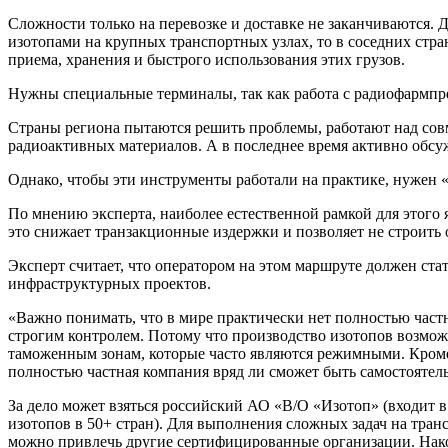
Сложности только на перевозке и доставке не заканчиваются. 
изотопами на крупных транспортных узлах, то в соседних стр
приема, хранения и быстрого использования этих грузов.
Нужны специальные терминалы, так как работа с радиофармпре
Страны региона пытаются решить проблемы, работают над сов
радиоактивных материалов. А в последнее время активно обсуж
Однако, чтобы эти инструменты работали на практике, нужен 
По мнению эксперта, наиболее естественной рамкой для этог
это снижает транзакционные издержки и позволяет не строить
Эксперт считает, что оператором на этом маршруте должен ст
инфраструктурных проектов.
«Важно понимать, что в мире практически нет полностью час
строгим контролем. Потому что производство изотопов возможн
таможенным зонам, которые часто являются режимными. Кроме 
полностью частная компания вряд ли сможет быть самостоятел
За дело может взяться российский АО «В/О «Изотоп» (входит 
изотопов в 50+ стран). Для выполнения сложных задач на тра
можно привлечь другие сертифицированные организации. Нако