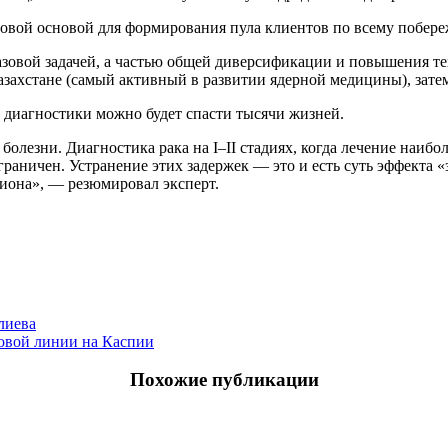
отовой основой для формирования пула клиентов по всему побер
разовой задачей, а частью общей диверсификации и повышения 
Казахстане (самый активный в развитии ядерной медицины), зат
ет диагностики можно будет спасти тысячи жизней.
олезни. Диагностика рака на I–II стадиях, когда лечение наиб
аничен. Устранение этих задержек — это и есть суть эффекта «з
гиона», — резюмировал эксперт.
лиева
овой линии на Каспии
Похожие публикации