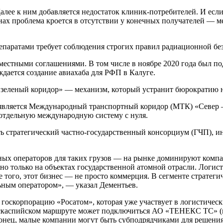
Далее к ним добавляется недостаток клиник-потребителей. И есл
анах проблема кроется в отсутствии у конечных получателей —
паратами требует соблюдения строгих правил радиационной безо
местными соглашениями. В том числе в ноябре 2020 года был п
дается создание авиахаба для РФП в Калуге.
«зеленый коридор» — механизм, который устранит бюрократию н
о является Международный транспортный коридор (МТК) «Север
 отдельную международную систему с нуля.
ать стратегический частно-государственный консорциум (ГЧП), 
тных операторов для таких грузов — на рынке доминируют компа
о только на объектах государственной атомной отрасли. Логист
того, этот бизнес — не просто коммерция. В сегменте стратег
ьным оператором», — указал Дементьев.
в госкорпорацию «Росатом», которая уже участвует в логистиче
нскаспийском маршруте может подключиться АО «ТЕНЕКС ТС» (вх
нец, малые компании могут быть субподрядчиками для решения 