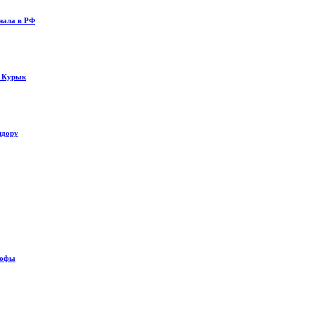
нала в РФ
у Курык
идору
рофы