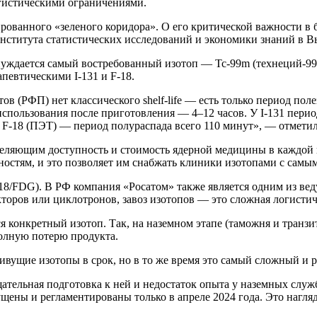
огистическими ограничениями.
ированного «зеленого коридора». О его критической важности в
нститута статистических исследований и экономики знаний в 
 нуждается самый востребованный изотоп — Tc-99m (технеций-99
певтическими I-131 и F-18.
ов (РФП) нет классического shelf-life — есть только период пол
использования после приготовления — 4–12 часов. У I-131 перио
F-18 (ПЭТ) — период полураспада всего 110 минут», — отметил
еляющим доступность и стоимость ядерной медицины в каждой к
стям, и это позволяет им снабжать клиники изотопами с самым
F-18/FDG). В РФ компания «Росатом» также является одним из 
торов или циклотронов, завоз изотопов — это сложная логистич
ся конкретный изотоп. Так, на наземном этапе (таможня и транз
полную потерю продукта.
ивущие изотопы в срок, но в то же время это самый сложный и 
щательная подготовка к ней и недостаток опыта у наземных служб
ны и регламентированы только в апреле 2024 года. Это наглядн