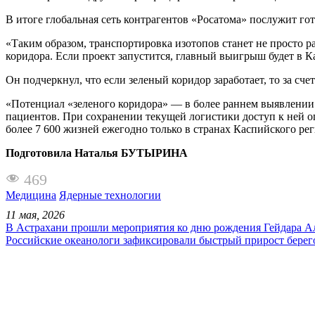
В итоге глобальная сеть контрагентов «Росатома» послужит г
«Таким образом, транспортировка изотопов станет не просто 
коридора. Если проект запустится, главный выигрыш будет в 
Он подчеркнул, что если зеленый коридор заработает, то за сч
«Потенциал «зеленого коридора» — в более раннем выявлении б
пациентов. При сохранении текущей логистики доступ к ней огр
более 7 600 жизней ежегодно только в странах Каспийского ре
Подготовила Наталья БУТЫРИНА
469
Медицина
Ядерные технологии
11 мая, 2026
В Астрахани прошли мероприятия ко дню рождения Гейдара А
Российские океанологи зафиксировали быстрый прирост берег