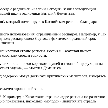
 беседе с редакцией «Каспий Сегодня» заявил заведующий
Высшей школе экономики Виталий Дементьев.
m), который доминирует в Каспийском регионе благодаря
езного использования, ограниченный распадом. Например, у Tc-
д полураспада около 8 суток, а фактически реальный срок
 эксперт.
онкретной стране региона. Россия и Казахстан имеют
 коротким сроком годности.
ведущих поставщиков короткоживущей изотопной продукции на
еская задача», — отметил Дементьев.
ит) задержки могут достигать критических масштабов, измеряясь
регламентированный этап.
. К примеру, в Казахстане, стране-лидере региона по развитию
о показывает, насколько «молодой» является эта отрасль