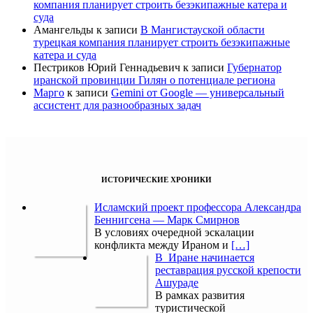
компания планирует строить безэкипажные катера и
суда
Амангельды
к записи
В Мангистауской области
турецкая компания планирует строить безэкипажные
катера и суда
Пестриков Юрий Геннадьевич
к записи
Губернатор
иранской провинции Гилян о потенциале региона
Марго
к записи
Gemini от Google — универсальный
ассистент для разнообразных задач
ИСТОРИЧЕСКИЕ ХРОНИКИ
Исламский проект профессора Александра
Беннигсена — Марк Смирнов
В условиях очередной эскалации
конфликта между Ираном и
[…]
В Иране начинается
реставрация русской крепости
Ашураде
В рамках развития
туристической