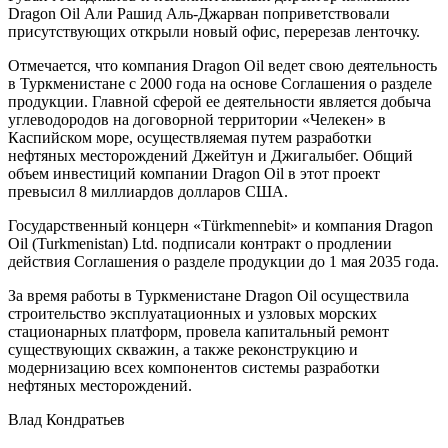
Dragon Oil Али Рашид Аль-Джарван поприветствовали
присутствующих открыли новый офис, перерезав ленточку.
Отмечается, что компания Dragon Oil ведет свою деятельность
в Туркменистане с 2000 года на основе Соглашения о разделе
продукции. Главной сферой ее деятельности является добыча
углеводородов на договорной территории «Челекен» в
Каспийском море, осуществляемая путем разработки
нефтяных месторождений Джейтун и Джигалыбег. Общий
объем инвестиций компании Dragon Oil в этот проект
превысил 8 миллиардов долларов США.
Государственный концерн «Türkmennebit» и компания Dragon
Oil (Turkmenistan) Ltd. подписали контракт о продлении
действия Соглашения о разделе продукции до 1 мая 2035 года.
За время работы в Туркменистане Dragon Oil осуществила
строительство эксплуатационных и узловых морских
стационарных платформ, провела капитальный ремонт
существующих скважин, а также реконструкцию и
модернизацию всех компонентов системы разработки
нефтяных месторождений.
Влад Кондратьев