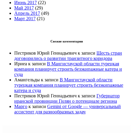
Июнь 2017
(22)
Май 2017
(29)
Апрель 2017
(49)
Март 2017
(21)
Свежие комментарии
Пестриков Юрий Геннадьевич
к записи
Шесть стран
договорились о развитии транзитного коридора
Ириеа
к записи
В Мангистауской области турецкая
компания планирует строить безэкипажные катера и
суда
Амангельды
к записи
В Мангистауской области
турецкая компания планирует строить безэкипажные
катера и суда
Пестриков Юрий Геннадьевич
к записи
Губернатор
иранской провинции Гилян о потенциале региона
Марго
к записи
Gemini от Google — универсальный
ассистент для разнообразных задач