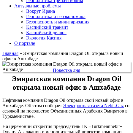
Геополитика третьей волны
Актуальные проблемы
Вокруг Ирана
Геополитика и геоэкономика
Безопасность и милитаризация
Каспийский транзит
Каспийский диалог
Экология Каспия
О портале
Главная
»
Эмиратская компания Dragon Oil открыла новый
офис в Ашхабаде
Повестка дня
Эмиратская компания Dragon Oil
открыла новый офис в Ашхабаде
Нефтяная компания Dragon Oil открыла свой новый офис в
Ашхабаде. Об этом сообщает
Электронная газета Nebit-Gaz
со
ссылкой на посольство Объединенных Арабских Эмиратов в
Туркменистане.
На церемонии открытия председатель ГК «Türkmennnebit»
Гуванч Агаджанов и исполнительный директор компании