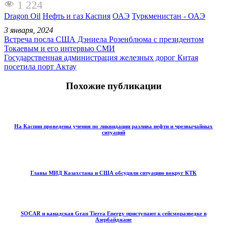
1 224
Dragon Oil
Нефть и газ Каспия
ОАЭ
Туркменистан - ОАЭ
3 января, 2024
Встреча посла США Дэниела Розенблюма с президентом
Токаевым и его интервью СМИ
Государственная администрация железных дорог Китая
посетила порт Актау
Похожие публикации
На Каспии проведены учения по ликвидации разлива нефти и чрезвычайных
ситуаций
Главы МИД Казахстана и США обсудили ситуацию вокруг КТК
SOCAR и канадская Gran Tierra Energy приступают к сейсморазведке в
Азербайджане