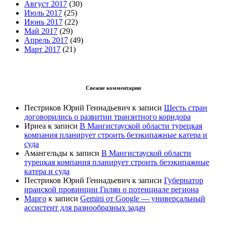
Август 2017
(30)
Июль 2017
(25)
Июнь 2017
(22)
Май 2017
(29)
Апрель 2017
(49)
Март 2017
(21)
Свежие комментарии
Пестриков Юрий Геннадьевич
к записи
Шесть стран
договорились о развитии транзитного коридора
Ириеа
к записи
В Мангистауской области турецкая
компания планирует строить безэкипажные катера и
суда
Амангельды
к записи
В Мангистауской области
турецкая компания планирует строить безэкипажные
катера и суда
Пестриков Юрий Геннадьевич
к записи
Губернатор
иранской провинции Гилян о потенциале региона
Марго
к записи
Gemini от Google — универсальный
ассистент для разнообразных задач