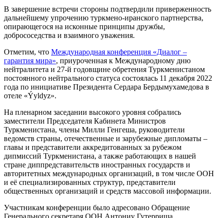
В завершение встречи стороны подтвердили приверженность
дальнейшему упрочению туркмено-иранского партнерства,
опирающегося на исконные принципы дружбы,
добрососедства и взаимного уважения.
Отметим, что
Международная конференция «Диалог –
гарантия мира»
, приуроченная к Международному дню
нейтралитета и 27-й годовщине обретения Туркменистаном
постоянного нейтрального статуса состоялась 11 декабря 2022
года по инициативе Президента Сердара Бердымухамедова в
отеле «Ýyldyz».
На пленарном заседании высокого уровня собрались
заместители Председателя Кабинета Министров
Туркменистана, члены Милли Генгеша, руководители
ведомств страны, отечественные и зарубежные дипломаты –
главы и представители аккредитованных за рубежом
дипмиссий Туркменистана, а также работающих в нашей
стране диппредставительств иностранных государств и
авторитетных международных организаций, в том числе ООН
и её специализированных структур, представители
общественных организаций и средств массовой информации.
Участникам конференции было адресовано Обращение
Генерального секретаря ООН Антониу Гутерриша.