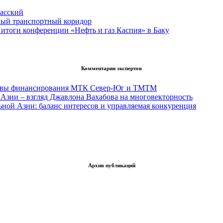
асский
вый транспортный коридор
итоги конференции «Нефть и газ Каспия» в Баку
Комментарии экспертов
тивы финансирования МТК Север-Юг и ТМТМ
Азии – взгляд Джавлона Вахабова на многовекторность
ьной Азии: баланс интересов и управляемая конкуренция
Архив публикаций