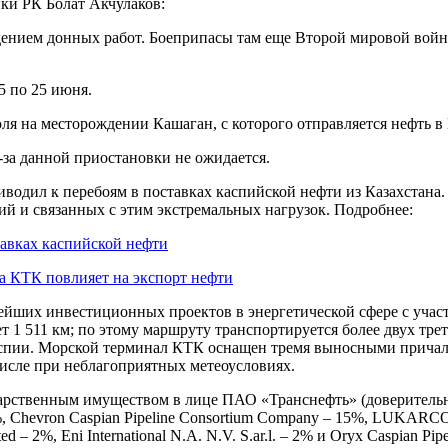
ки РК Болат Акчулаков:
дением донных работ. Боеприпасы там еще Второй мировой войны,
5 по 25 июня.
юля на месторождении Кашаган, с которого отправляется нефть в
-за данной приостановки не ожидается.
водил к перебоям в поставках каспийской нефти из Казахстана. 
й и связанных с этим экстремальных нагрузок. Подробнее:
авках каспийской нефти
на КТК повлияет на экспорт нефти
йших инвестиционных проектов в энергетической сфере с участ
 1 511 км; по этому маршруту транспортируется более двух трет
аспии. Морской терминал КТК оснащен тремя выносными прича
 числе при неблагоприятных метеоусловиях.
арственным имуществом в лице ПАО «Транснефть» (доверитель
, Chevron Caspian Pipeline Consortium Company – 15%, LUKARCO B
ed – 2%, Eni International N.A. N.V. S.ar.l. – 2% и Oryx Caspian Pi