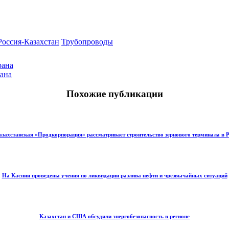
Россия-Казахстан
Трубопроводы
рана
тана
Похожие публикации
азахстанская «Продкорпорация» рассматривает строительство зернового терминала в 
На Каспии проведены учения по ликвидации разлива нефти и чрезвычайных ситуаций
Казахстан и США обсудили энергобезопасность в регионе