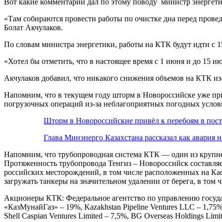
Вот какие комментарии дал по этому поводу министр энергети
«Там собираются провести работы по очистке дна перед прове
Болат Акчулаков.
По словам министра энергетики, работы на КТК будут идти с 1
«Хотел бы отметить, что в настоящее время с 1 июня и до 15 и
Акчулаков добавил, что никакого снижения объемов на КТК из
Напомним, что в текущем году шторм в Новороссийске уже при
погрузочных операций из-за неблагоприятных погодных услови
Шторм в Новороссийские привёл к перебоям в пост
Глава Минэнерго Казахстана рассказал как авария 
Напомним, что трубопроводная система КТК — один из крупне
Протяженность трубопровода Тенгиз – Новороссийск составляет
российских месторождений, в том числе расположенных на К
загружать танкеры на значительном удалении от берега, в том
Акционеры КТК: Федеральное агентство по управлению госуд
«КазМунайГаз» – 19%, Kazakhstan Pipeline Ventures LLC – 1,75%
Shell Caspian Ventures Limited – 7,5%, BG Overseas Holdings Limit