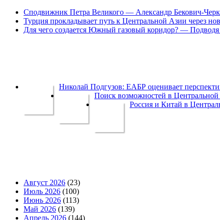
Сподвижник Петра Великого — Александр Бекович-Черк
Турция прокладывает путь к Центральной Азии через но
Для чего создается Южный газовый коридор? — Подводя 
Николай Подгузов: ЕАБР оценивает перспек
Поиск возможностей в Центральной 
Россия и Китай в Централ
Август 2026
(23)
Июль 2026
(100)
Июнь 2026
(113)
Май 2026
(139)
Апрель 2026
(144)