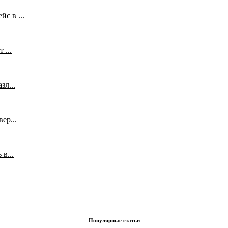
с в ...
 ...
л...
ер...
в...
Популярные статьи