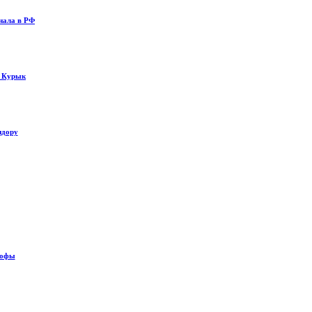
нала в РФ
у Курык
идору
рофы