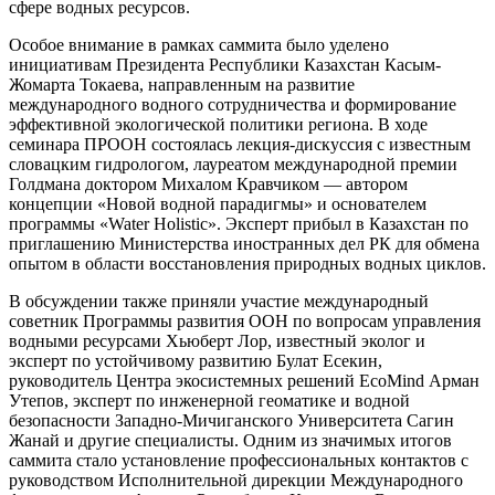
сфере водных ресурсов.
Особое внимание в рамках саммита было уделено
инициативам Президента Республики Казахстан Касым-
Жомарта Токаева, направленным на развитие
международного водного сотрудничества и формирование
эффективной экологической политики региона. В ходе
семинара ПРООН состоялась лекция-дискуссия с известным
словацким гидрологом, лауреатом международной премии
Голдмана доктором Михалом Кравчиком — автором
концепции «Новой водной парадигмы» и основателем
программы «Water Holistic». Эксперт прибыл в Казахстан по
приглашению Министерства иностранных дел РК для обмена
опытом в области восстановления природных водных циклов.
В обсуждении также приняли участие международный
советник Программы развития ООН по вопросам управления
водными ресурсами Хьюберт Лор, известный эколог и
эксперт по устойчивому развитию Булат Есекин,
руководитель Центра экосистемных решений EcoMind Арман
Утепов, эксперт по инженерной геоматике и водной
безопасности Западно-Мичиганского Университета Сагин
Жанай и другие специалисты. Одним из значимых итогов
саммита стало установление профессиональных контактов с
руководством Исполнительной дирекции Международного