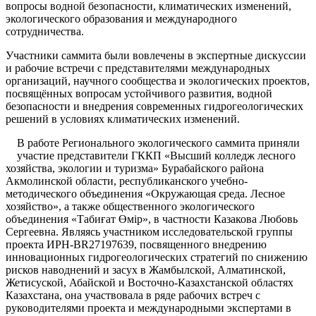
вопросы водной безопасности, климатических изменений,
экологического образования и международного
сотрудничества.
Участники саммита были вовлечены в экспертные дискуссии
и рабочие встречи с представителями международных
организаций, научного сообщества и экологических проектов,
посвящённых вопросам устойчивого развития, водной
безопасности и внедрения современных гидрогеологических
решений в условиях климатических изменений.
В работе Регионального экологического саммита приняли
участие представители ГККП «Высший колледж лесного
хозяйства, экологии и туризма» Бурабайского района
Акмолинской области, республиканского учебно-
методического объединения «Окружающая среда. Лесное
хозяйство», а также общественного экологического
объединения «Табиғат Өмір», в частности Казакова Любовь
Сергеевна. Являясь участником исследовательской группы
проекта ИРН-BR27197639, посвященного внедрению
инновационных гидрогеологических стратегий по снижению
рисков наводнений и засух в Жамбылской, Алматинской,
Жетисуской, Абайской и Восточно-Казахстанской областях
Казахстана, она участвовала в ряде рабочих встреч с
руководителями проекта и международными экспертами в