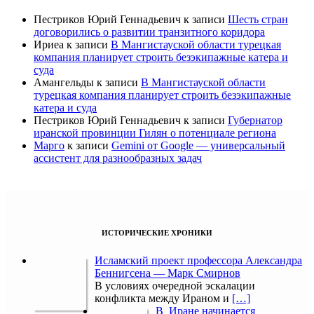
Пестриков Юрий Геннадьевич
к записи
Шесть стран
договорились о развитии транзитного коридора
Ириеа
к записи
В Мангистауской области турецкая
компания планирует строить безэкипажные катера и
суда
Амангельды
к записи
В Мангистауской области
турецкая компания планирует строить безэкипажные
катера и суда
Пестриков Юрий Геннадьевич
к записи
Губернатор
иранской провинции Гилян о потенциале региона
Марго
к записи
Gemini от Google — универсальный
ассистент для разнообразных задач
ИСТОРИЧЕСКИЕ ХРОНИКИ
Исламский проект профессора Александра
Беннигсена — Марк Смирнов
В условиях очередной эскалации
конфликта между Ираном и
[…]
В Иране начинается