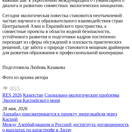
важный шаг к укреплению международного гуманитарного
диалога и развитию совместных экологических инициатив.
Сегодня экологическая повестка становится неотъемлемой
частью научного и образовательного взаимодействия стран
Центральной Азии и Евразийского пространства, а
совместные проекты в области водной безопасности,
устойчивого развития и подготовки кадров постепенно
переходят из сферы обсуждений в плоскость практических
решений, где забота о природе становится мощным драйвером
для развития образования и профессиональной кооперации.
Подготовила Любовь Казакова
Фото из архива автора
855
RES 2026
Казахстан
Социально-экологические проблемы
Экология Каспийского моря
28 мая, 2026
Ашхабад присматривается к проекту энергокабеля через
Каспий
Между Азербайджаном и Россией достигнута договоренность
о выплатах по катастрофе в Актау