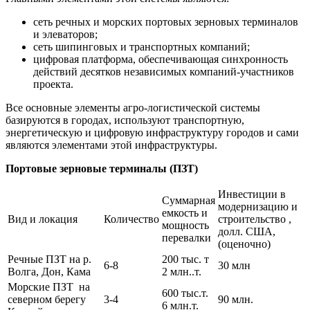
сеть речных и морских портовых зерновых терминалов
и элеваторов;
сеть шипинговых и транспортных компаний;
цифровая платформа, обеспечивающая синхронность
действий десятков независимых компаний-участников
проекта.
Все основные элементы агро-логистической системы
базируются в городах, используют транспортную,
энергетическую и цифровую инфраструктуру городов и сами
являются элементами этой инфраструктуры.
Портовые зерновые терминалы (ПЗТ)
Инвестиции в
Суммарная
модернизацию и
емкость и
Вид и локация
Количество
строительство ,
мощность
долл. США,
перевалки
(оценочно)
Речные ПЗТ на р.
200 тыс. т
6-8
30 млн
Волга, Дон, Кама
2 млн..т.
Морские ПЗТ на
600 тыс.т.
северном берегу
3-4
90 млн.
6 млн.т.