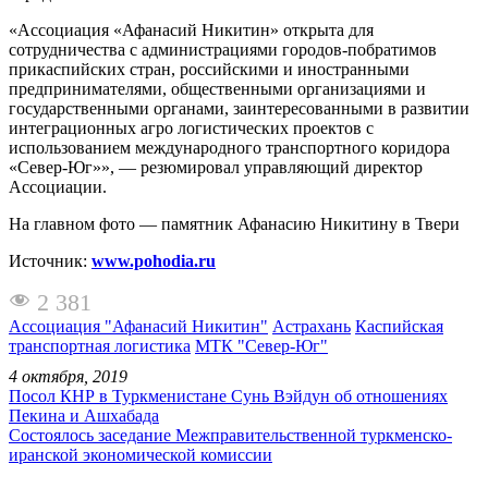
«Ассоциация «Афанасий Никитин» открыта для
сотрудничества с администрациями городов-побратимов
прикаспийских стран, российскими и иностранными
предпринимателями, общественными организациями и
государственными органами, заинтересованными в развитии
интеграционных агро логистических проектов с
использованием международного транспортного коридора
«Север-Юг»», — резюмировал управляющий директор
Ассоциации.
На главном фото — памятник Афанасию Никитину в Твери
Источник:
www.pohodia.ru
2 381
Ассоциация "Афанасий Никитин"
Астрахань
Каспийская
транспортная логистика
МТК "Север-Юг"
4 октября, 2019
Посол КНР в Туркменистане Сунь Вэйдун об отношениях
Пекина и Ашхабада
Состоялось заседание Межправительственной туркменско-
иранской экономической комиссии