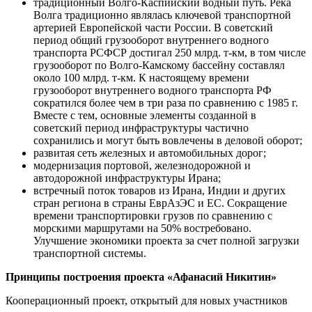
традиционный Волго-Каспийский водный путь. Река
Волга традиционно являлась ключевой транспортной
артерией Европейской части России. В советский
период общий грузооборот внутреннего водного
транспорта РСФСР достигал 250 млрд. т-км, в том числе
грузооборот по Волго-Камскому бассейну составлял
около 100 млрд. т-км. К настоящему времени
грузооборот внутреннего водного транспорта РФ
сократился более чем в три раза по сравнению с 1985 г.
Вместе с тем, основные элементы созданной в
советский период инфраструктуры частично
сохранились и могут быть вовлечены в деловой оборот;
развитая сеть железных и автомобильных дорог;
модернизация портовой, железнодорожной и
автодорожной инфраструктуры Ирана;
встречный поток товаров из Ирана, Индии и других
стран региона в страны ЕврАзЭС и ЕС. Сокращение
времени транспортировки грузов по сравнению с
морскими маршрутами на 50% востребовано.
Улучшение экономики проекта за счет полной загрузки
транспортной системы.
Принципы построения проекта «Афанасий Никитин»
Кооперационный проект, открытый для новых участников