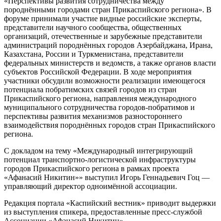
«Перспективы развития сотрудничества между
породнёнными городами стран Прикаспийского региона». В
форуме принимали участие видные российские эксперты,
представители научного сообщества, общественных
организаций, отечественные и зарубежные представители
администраций породнённых городов Азербайджана, Ирана,
Казахстана, России и Туркменистана, представители
федеральных министерств и ведомств, а также органов власти
субъектов Российской Федерации. В ходе мероприятия
участники обсудили возможности реализации имеющегося
потенциала побратимских связей городов из стран
Прикаспийского региона, направления международного
муниципального сотрудничества городов-побратимов и
перспективы развития механизмов разностороннего
взаимодействия породнённых городов стран Прикаспийского
региона.
С докладом на тему «Международный интегрирующий
потенциал транспортно-логистической инфраструктуры
городов Прикаспийского региона в рамках проекта
«Афанасий Никитин»» выступил Игорь Геннадьевич Гоц —
управляющий директор одноимённой ассоциации.
Редакция портала «Каспийский вестник» приводит выдержки
из выступления спикера, предоставленные пресс-службой
Ассоциации «Афанасий Никитин».