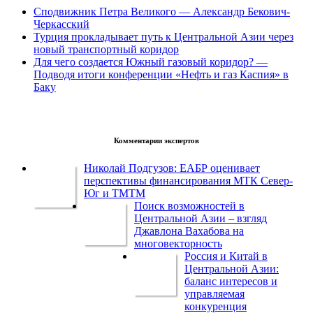
Сподвижник Петра Великого — Александр Бекович-
Черкасский
Турция прокладывает путь к Центральной Азии через
новый транспортный коридор
Для чего создается Южный газовый коридор? —
Подводя итоги конференции «Нефть и газ Каспия» в
Баку
Комментарии экспертов
Николай Подгузов: ЕАБР оценивает
перспективы финансирования МТК Север-
Юг и ТМТМ
Поиск возможностей в
Центральной Азии – взгляд
Джавлона Вахабова на
многовекторность
Россия и Китай в
Центральной Азии:
баланс интересов и
управляемая
конкуренция