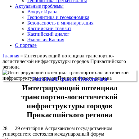
Геополитика третьей волны
Актуальные проблемы
Вокруг Ирана
Геополитика и геоэкономика
Безопасность и милитаризация
Каспийский транзит
Каспийский диалог
Экология Каспия
О портале
Главная
»
Интегрирующий потенциал транспортно-
логистической инфраструктуры городов Прикаспийского
региона
Каспийский транзит
,
Повестка дня
Интегрирующий потенциал
транспортно-логистической
инфраструктуры городов
Прикаспийского региона
28 — 29 сентября в Астраханском государственном
университете состоялся международный форум