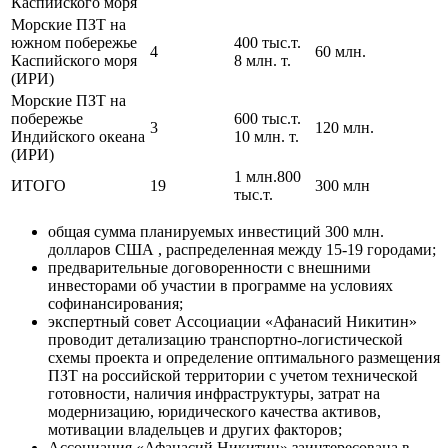
Каспийского моря
Морские ПЗТ на
южном побережье
400 тыс.т.
4
60 млн.
Каспийского моря
8 млн. т.
(ИРИ)
Морские ПЗТ на
побережье
600 тыс.т.
3
120 млн.
Индийского океана
10 млн. т.
(ИРИ)
1 млн.800
ИТОГО
19
300 млн
тыс.т.
общая сумма планируемых инвестиций 300 млн.
долларов США , распределенная между 15-19 городами;
предварительные договоренности с внешними
инвесторами об участии в программе на условиях
софинансирования;
экспертный совет Ассоциации «Афанасий Никитин»
проводит детализацию транспортно-логистической
схемы проекта и определение оптимального размещения
ПЗТ на российской территории с учетом технической
готовности, наличия инфраструктуры, затрат на
модернизацию, юридического качества активов,
мотивации владельцев и других факторов;
Ассоциация «Афанасий Никитин» заинтересована в