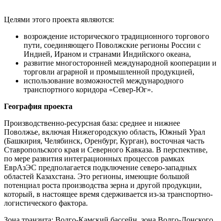
Целями этого проекта являются:
возрождение исторического традиционного торгового
пути, соединяющего Поволжские регионы России с
Индией, Ираном и странами Индийского океана,
развитие многосторонней международной кооперации и
торговли аграрной и промышленной продукцией,
использование возможностей международного
транспортного коридора «Север-Юг».
География проекта
Производственно-ресурсная база: среднее и нижнее
Поволжье, включая Нижегородскую область, Южный Урал
(Башкирия, Челябинск, Оренбург, Курган), восточная часть
Ставропольского края и Северного Кавказа. В перспективе,
по мере развития интеграционных процессов рамках
ЕврАзЭС предполагается подключение северо-западных
областей Казахстана. Это регионы, имеющие большой
потенциал роста производства зерна и другой продукции,
который, в настоящее время сдерживается из-за транспортно-
логистического фактора.
Зона транзита: Волго-Камский бассейн, зона Волго-Донского