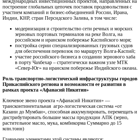
международных инвестиционных проектов, направленных на
построение глобальных цепочек поставок продовольствия с
участием компаний и бизнес-объединений России, Ирана,
Индии, КНР, стран Персидского Залива, в том числе:
модернизация и строительство сети речных и морских
зерновых портовых терминалов на реке Волга, на
российском и иранском побережье Каспийского моря;
постройка серии специализированных грузовых судов
для обеспечения перевозок по маршруту Волга-Каспий;
участие российского бизнеса в создании зернового хаба
в порту Чахбехар – стратегически важном узле МТК
«Север-Юг» на иранском побережье Индийского океана.
Роль транспортно-логистической инфраструктуры городов
Прикаспийского региона и возможности ее развития в
рамках проекта «Афанасий Никитин»
Ключевое звено проекта «Афанасий Никитин» —
трансконтинентальная агро-логистическая система «от
Казани до Мумбаи», способная аккумулировать, перемещать и
дистрибутировать большие массы продукции АПК (зерно,
растительное масло, мука, комбикорма Суммарно до 15
млн.тонн)
Главными элементами этой системы являются: