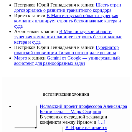
Пестриков Юрий Геннадьевич
к записи
Шесть стран
договорились о развитии транзитного коридора
Ириеа
к записи
В Мангистауской области турецкая
компания планирует строить безэкипажные катера и
суда
Амангельды
к записи
В Мангистауской области
турецкая компания планирует строить безэкипажные
катера и суда
Пестриков Юрий Геннадьевич
к записи
Губернатор
иранской провинции Гилян о потенциале региона
Марго
к записи
Gemini от Google — универсальный
ассистент для разнообразных задач
ИСТОРИЧЕСКИЕ ХРОНИКИ
Исламский проект профессора Александра
Беннигсена — Марк Смирнов
В условиях очередной эскалации
конфликта между Ираном и
[…]
В Иране начинается