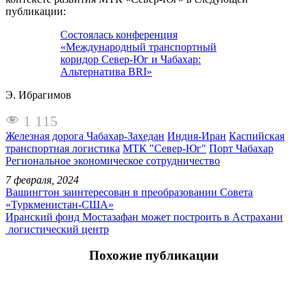
публикации:
Состоялась конференция
«Международный транспортный
коридор Север-Юг и Чабахар:
Альтернатива BRI»
Э. Ибрагимов
1 115
Железная дорога Чабахар-Захедан
Индия-Иран
Каспийская
транспортная логистика
МТК "Север-Юг"
Порт Чабахар
Региональное экономическое сотрудничество
7 февраля, 2024
Вашингтон заинтересован в преобразовании Совета
«Туркменистан-США»
Иранский фонд Мостазафан может построить в Астрахани
логистический центр
Похожие публикации