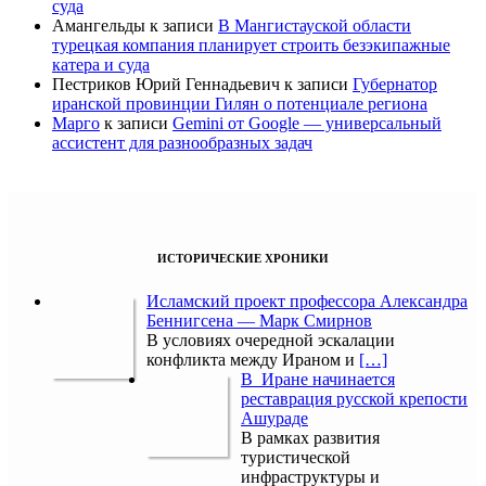
суда
Амангельды
к записи
В Мангистауской области
турецкая компания планирует строить безэкипажные
катера и суда
Пестриков Юрий Геннадьевич
к записи
Губернатор
иранской провинции Гилян о потенциале региона
Марго
к записи
Gemini от Google — универсальный
ассистент для разнообразных задач
ИСТОРИЧЕСКИЕ ХРОНИКИ
Исламский проект профессора Александра
Беннигсена — Марк Смирнов
В условиях очередной эскалации
конфликта между Ираном и
[…]
В Иране начинается
реставрация русской крепости
Ашураде
В рамках развития
туристической
инфраструктуры и