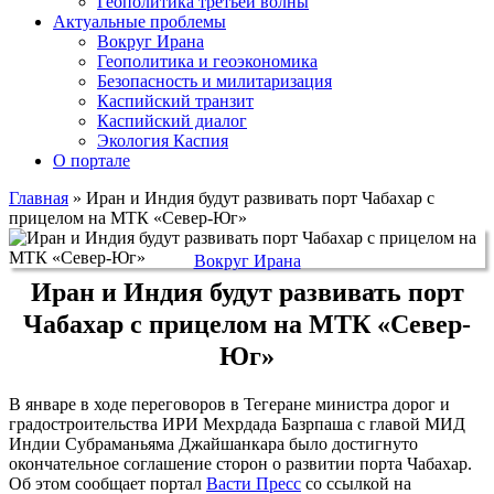
Геополитика третьей волны
Актуальные проблемы
Вокруг Ирана
Геополитика и геоэкономика
Безопасность и милитаризация
Каспийский транзит
Каспийский диалог
Экология Каспия
О портале
Главная
»
Иран и Индия будут развивать порт Чабахар с
прицелом на МТК «Север-Юг»
Вокруг Ирана
Иран и Индия будут развивать порт
Чабахар с прицелом на МТК «Север-
Юг»
В январе в ходе переговоров в Тегеране министра дорог и
градостроительства ИРИ Мехрдада Базрпаша с главой МИД
Индии Субраманьяма Джайшанкара было достигнуто
окончательное соглашение сторон о развитии порта Чабахар.
Об этом сообщает портал
Васти Пресс
со ссылкой на