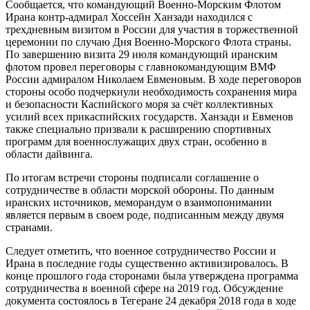
Сообщается, что командующий Военно-Морским Флотом
Ирана контр-адмирал Хоссейн Ханзади находился с
трехдневным визитом в России для участия в торжественной
церемонии по случаю Дня Военно-Морского Флота страны.
По завершению визита 29 июля командующий иранским
флотом провел переговоры с главнокомандующим ВМФ
России адмиралом Николаем Евменовым. В ходе переговоров
стороны особо подчеркнули необходимость сохранения мира
и безопасности Каспийского моря за счёт коллективных
усилий всех прикаспийских государств. Ханзади и Евменов
также специально призвали к расширению спортивных
программ для военнослужащих двух стран, особенно в
области дайвинга.
По итогам встречи стороны подписали соглашение о
сотрудничестве в области морской обороны. По данным
иранских источников, меморандум о взаимопонимании
является первым в своем роде, подписанным между двумя
странами.
Следует отметить, что военное сотрудничество России и
Ирана в последние годы существенно активизировалось. В
конце прошлого года сторонами была утверждена программа
сотрудничества в военной сфере на 2019 год. Обсуждение
документа состоялось в Тегеране 24 декабря 2018 года в ходе