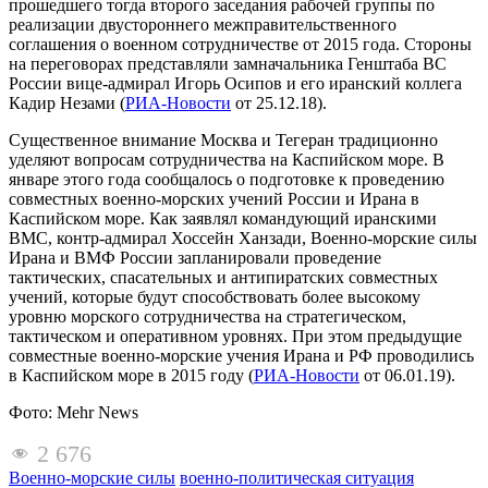
прошедшего тогда второго заседания рабочей группы по
реализации двустороннего межправительственного
соглашения о военном сотрудничестве от 2015 года. Стороны
на переговорах представляли замначальника Генштаба ВС
России вице-адмирал Игорь Осипов и его иранский коллега
Кадир Незами (
РИА-Новости
от 25.12.18).
Существенное внимание Москва и Тегеран традиционно
уделяют вопросам сотрудничества на Каспийском море. В
январе этого года сообщалось о подготовке к проведению
совместных военно-морских учений России и Ирана в
Каспийском море. Как заявлял командующий иранскими
ВМС, контр-адмирал Хоссейн Ханзади, Военно-морские силы
Ирана и ВМФ России запланировали проведение
тактических, спасательных и антипиратских совместных
учений, которые будут способствовать более высокому
уровню морского сотрудничества на стратегическом,
тактическом и оперативном уровнях. При этом предыдущие
совместные военно-морские учения Ирана и РФ проводились
в Каспийском море в 2015 году (
РИА-Новости
от 06.01.19).
Фото: Mehr News
2 676
Военно-морские силы
военно-политическая ситуация