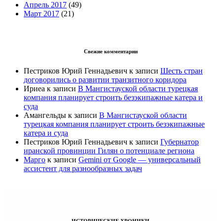
Апрель 2017
(49)
Март 2017
(21)
Свежие комментарии
Пестриков Юрий Геннадьевич
к записи
Шесть стран
договорились о развитии транзитного коридора
Ириеа
к записи
В Мангистауской области турецкая
компания планирует строить безэкипажные катера и
суда
Амангельды
к записи
В Мангистауской области
турецкая компания планирует строить безэкипажные
катера и суда
Пестриков Юрий Геннадьевич
к записи
Губернатор
иранской провинции Гилян о потенциале региона
Марго
к записи
Gemini от Google — универсальный
ассистент для разнообразных задач