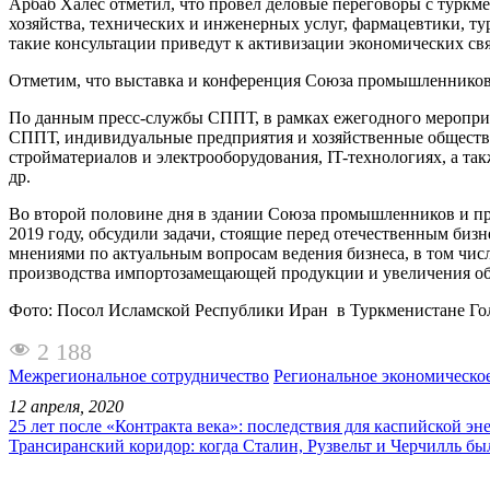
Арбаб Халес отметил, что провел деловые переговоры с туркм
хозяйства, технических и инженерных услуг, фармацевтики, т
такие консультации приведут к активизации экономических связ
Отметим, что выставка и конференция Союза промышленников
По данным пресс-службы СППТ, в рамках ежегодного мероприят
СППТ, индивидуальные предприятия и хозяйственные обществ
стройматериалов и электрооборудования, IT-технологиях, а так
др.
Во второй половине дня в здании Союза промышленников и пр
2019 году, обсудили задачи, стоящие перед отечественным биз
мнениями по актуальным вопросам ведения бизнеса, в том чи
производства импортозамещающей продукции и увеличения объ
Фото: Посол Исламской Республики Иран в Туркменистане Го
2 188
Межрегиональное сотрудничество
Региональное экономическо
12 апреля, 2020
25 лет после «Контракта века»: последствия для каспийской эн
Трансиранский коридор: когда Сталин, Рузвельт и Черчилль бы