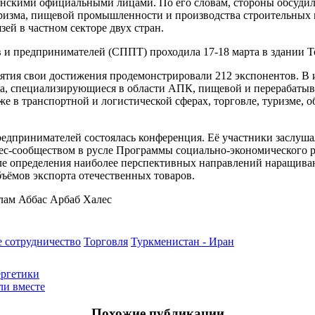
енскими официальными лицами. По его словам, стороны обсудил
уризма, пищевой промышленности и производства строительных м
ей в частном секторе двух стран.
 и предпринимателей (СППТ) проходила 17-18 марта в здании 
ия свои достижения продемонстрировали 212 экспонентов. В их
а, специализирующиеся в области АПК, пищевой и перерабатыв
же в транспортной и логистической сферах, торговле, туризме, 
едпринимателей состоялась конференция. Её участники заслуша
нес-сообществом в русле Программы социально-экономического р
сле определения наиболее перспективных направлений наращив
ёмов экспорта отечественных товаров.
лам Аббас Арбаб Халес
е сотрудничество
Торговля
Туркменистан - Иран
ергетики
ли вместе
Похожие публикации