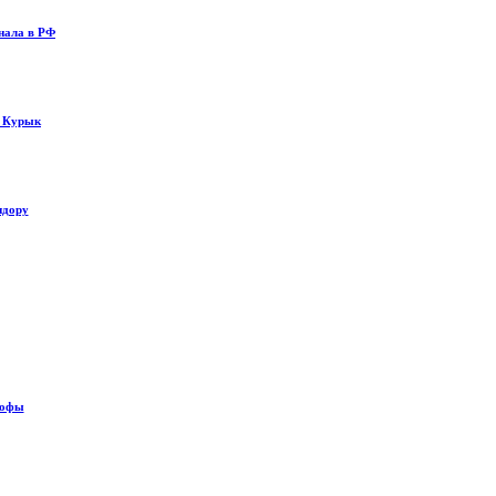
нала в РФ
у Курык
идору
рофы