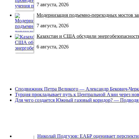
7 августа, 2026
Модернизация подъемно-переходных мостов зав
7 августа, 2026
Казахстан и США обсудили энергобезопасность 
6 августа, 2026
Сподвижник Петра Великого — Александр Бекович-Черк
Турция прокладывает путь к Центральной Азии через но
Для чего создается Южный газовый коридор? — Подводя 
Николай Подгузов: ЕАБР оценивает перспек