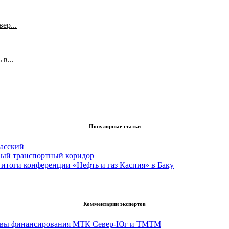
ер...
в...
Популярные статьи
асский
вый транспортный коридор
итоги конференции «Нефть и газ Каспия» в Баку
Комментарии экспертов
тивы финансирования МТК Север-Юг и ТМТМ