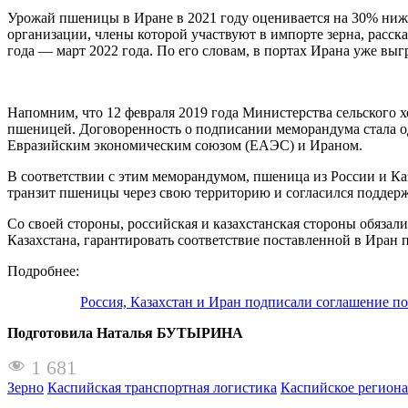
Урожай пшеницы в Иране в 2021 году оценивается на 30% ниже
организации, члены которой участвуют в импорте зерна, расска
года — март 2022 года. По его словам, в портах Ирана уже вы
Напомним, что 12 февраля 2019 года Министерства сельского 
пшеницей. Договоренность о подписании меморандума стала о
Евразийским экономическим союзом (ЕАЭС) и Ираном.
В соответствии с этим меморандумом, пшеница из России и Ка
транзит пшеницы через свою территорию и согласился поддерж
Со своей стороны, российская и казахстанская стороны обяз
Казахстана, гарантировать соответствие поставленной в Ира
Подробнее:
Россия, Казахстан и Иран подписали соглашение п
Подготовила Наталья БУТЫРИНА
1 681
Зерно
Каспийская транспортная логистика
Каспийское региона