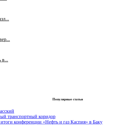
л...
ер...
в...
Популярные статьи
асский
вый транспортный коридор
итоги конференции «Нефть и газ Каспия» в Баку