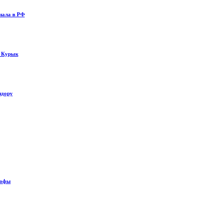
нала в РФ
у Курык
идору
рофы