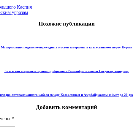
Большого Каспия
еским угрозам
Похожие публикации
Модернизация подъемно-переходных мостов завершена в казахстанском порту Курык
Казахстан впервые отправил удобрения в Великобританию по Среднему коридору
кладка оптоволоконного кабеля между Казахстаном и Азербайджаном займет до 20 дн
Добавить комментарий
ечены
*