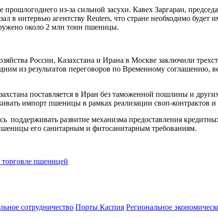
 прошлогоднего из-за сильной засухи. Кавех Заргаран, председ
зал в интервью агентству Reuters, что стране необходимо будет
гружено около 2 млн тонн пшеницы.
хозяйства России, Казахстана и Ирана в Москве заключили тре
дним из результатов переговоров по Временному соглашению, 
захстана поставляется в Иран без таможенной пошлины и других
ивать импорт пшеницы в рамках реализации своп-контрактов и 
ались поддерживать развитие механизма предоставления кредит
н пшеницы его санитарным и фитосанитарным требованиям.
о торговле пшеницей
льное сотрудничество
Порты Каспия
Региональное экономическ