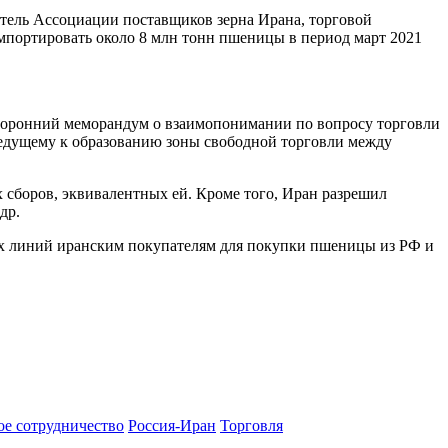
атель Ассоциации поставщиков зерна Ирана, торговой
 импортировать около 8 млн тонн пшеницы в период март 2021
хсторонний меморандум о взаимопонимании по вопросу торговли
ведущему к образованию зоны свободной торговли между
 сборов, эквивалентных ей. Кроме того, Иран разрешил
др.
ных линий иранским покупателям для покупки пшеницы из РФ и
ое сотрудничество
Россия-Иран
Торговля