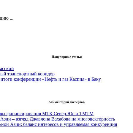
ию ...
Популярные статьи
асский
вый транспортный коридор
итоги конференции «Нефть и газ Каспия» в Баку
Комментарии экспертов
тивы финансирования МТК Север-Юг и ТМТМ
Азии – взгляд Джавлона Вахабова на многовекторность
ьной Азии: баланс интересов и управляемая конкуренция