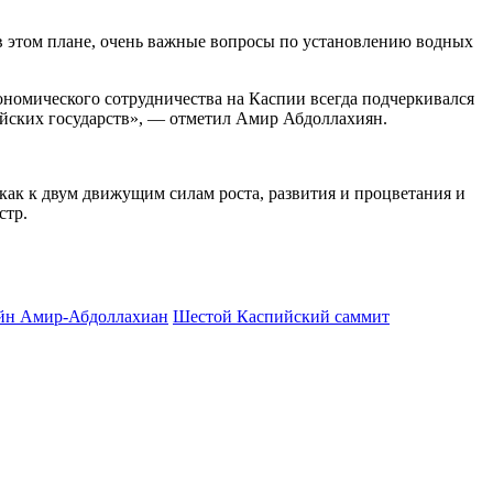
в этом плане, очень важные вопросы по установлению водных
ономического сотрудничества на Каспии всегда подчеркивался
ийских государств», — отметил Амир Абдоллахиян.
как к двум движущим силам роста, развития и процветания и
стр.
йн Амир-Абдоллахиан
Шестой Каспийский саммит