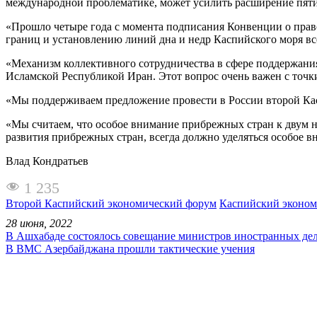
международной проблематике, может усилить расширение пяти
«Прошло четыре года с момента подписания Конвенции о право
границ и установлению линий дна и недр Каспийского моря вс
«Механизм коллективного сотрудничества в сфере поддержания
Исламской Республикой Иран. Этот вопрос очень важен с точк
«Мы поддерживаем предложение провести в России второй Ка
«Мы считаем, что особое внимание прибрежных стран к двум н
развития прибрежных стран, всегда должно уделяться особое
Влад Кондратьев
1 235
Второй Каспийский экономический форум
Каспийский эконом
28 июня, 2022
В Ашхабаде состоялось совещание министров иностранных дел
В ВМС Азербайджана прошли тактические учения