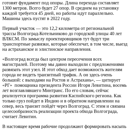
готовят фундамент под опоры. Длина перехода составляет
1300 метров. Всего будет 27 опор. В среднем на установку
каждой требуется 45 дней, но работы идут параллельно.
Машины здесь пустят в 2022 году.
Первый участок — это 12,2 километра от региональной
трассы Волгоград-Котельниково до городской улицы 40 лет
ВЛКСМ. По замыслу проектировщиков тут будут три
транспортные развязки, которые обеспечат, в том числе, выезд
на астраханское и элистинское направления.
«Волгоград всегда был центром пересечения всех
магистралей. Поэтому мы давно выходили с предложениями
развязать этот узел. И этот обход дает возможность жителям
города не видеть транзитный трафик. А он здесь очень
большой: с выходами на Ростов и Астрахань», — цитирует
«РГ» помощника президента России Игоря Левитина, восемь
лет возглавлявшего Минтранс. По его словам, сейчас
реализуется программа развития Каспийского региона. Как
только груз пойдет в Индию и в обратном направлении на
север, весь транзит пойдёт через Волгоград. С этим и связана
целесообразность реализации проекта обхода Волгограда,
считает Левитин.
В настоящее время рабочие продолжают формировать насыпь