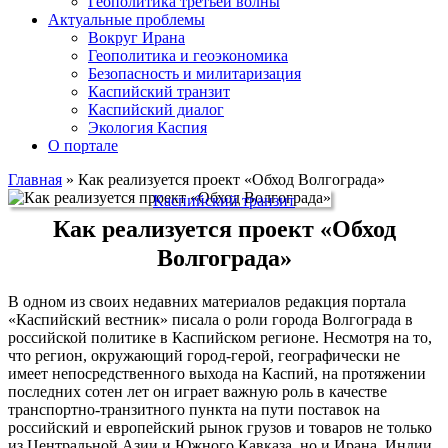
Геополитика третьей волны
Актуальные проблемы
Вокруг Ирана
Геополитика и геоэкономика
Безопасность и милитаризация
Каспийский транзит
Каспийский диалог
Экология Каспия
О портале
Главная
»
Как реализуется проект «Обход Волгограда»
Каспийский транзит
Как реализуется проект «Обход
Волгограда»
В одном из своих недавних материалов редакция портала
«Каспийский вестник» писала о роли города Волгограда в
российской политике в Каспийском регионе. Несмотря на то,
что регион, окружающий город-герой, географически не
имеет непосредственного выхода на Каспий, на протяжении
последних сотен лет он играет важную роль в качестве
транспортно-транзитного пункта на пути поставок на
российский и европейский рынок грузов и товаров не только
из Центральной Азии и Южного Кавказа, но и Ирана, Индии