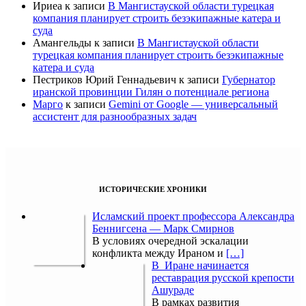
Ириеа
к записи
В Мангистауской области турецкая
компания планирует строить безэкипажные катера и
суда
Амангельды
к записи
В Мангистауской области
турецкая компания планирует строить безэкипажные
катера и суда
Пестриков Юрий Геннадьевич
к записи
Губернатор
иранской провинции Гилян о потенциале региона
Марго
к записи
Gemini от Google — универсальный
ассистент для разнообразных задач
ИСТОРИЧЕСКИЕ ХРОНИКИ
Исламский проект профессора Александра
Беннигсена — Марк Смирнов
В условиях очередной эскалации
конфликта между Ираном и
[…]
В Иране начинается
реставрация русской крепости
Ашураде
В рамках развития