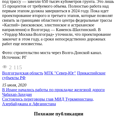
под трассу — завезли 650 тысяч кубометров грунта. Это лишь
15 процентов от требуемого объема. Полностью работа над
первым этапом должна завершиться в 2024 году. Пока идет
проектирование второго и третьего этапов, которые позволят
связать за границами областного центра федеральные трассы
«Каспий» (московское, элистинское и астраханское
направления) и Волгоград — Каменск-Шахтинский. В
«Упрдор Москва-Волгоград» уточнили, что проектирование
закончат в этом году, а сроки непосредственно дорожных
работ еще неизвестны.
Фото: строительство моста через Волго-Донской канал.
Источник: РГ
2 115
Волгоградская область
МТК "Север-Юг"
Прикаспийские
субъекты РФ
15 июля, 2020
В Иране начались работы по прокладке железной дороги
Чабахар-Захедан
Состоялись переговоры глав МИД Туркменистана,
Азербайджана и Афганистана
Похожие публикации