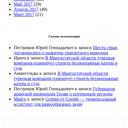
Май 2017
(29)
Апрель 2017
(49)
Март 2017
(21)
Свежие комментарии
Пестриков Юрий Геннадьевич
к записи
Шесть стран
договорились о развитии транзитного коридора
Ириеа
к записи
В Мангистауской области турецкая
компания планирует строить безэкипажные катера и
суда
Амангельды
к записи
В Мангистауской области
турецкая компания планирует строить безэкипажные
катера и суда
Пестриков Юрий Геннадьевич
к записи
Губернатор
иранской провинции Гилян о потенциале региона
Марго
к записи
Gemini от Google — универсальный
ассистент для разнообразных задач