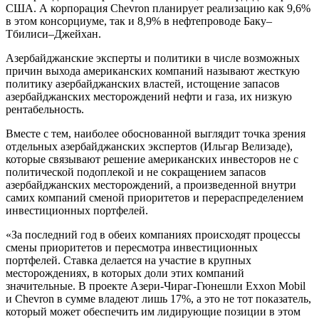
США. А корпорация Chevron планирует реализацию как 9,6%
в этом консорциуме, так и 8,9% в нефтепроводе Баку–
Тбилиси–Джейхан.
Азербайджанские эксперты и политики в числе возможных
причин выхода американских компаний называют жесткую
политику азербайджанских властей, истощение запасов
азербайджанских месторождений нефти и газа, их низкую
рентабельность.
Вместе с тем, наиболее обоснованной выглядит точка зрения
отдельных азербайджанских экспертов (Ильгар Велизаде),
которые связывают решение американских инвесторов не с
политической подоплекой и не сокращением запасов
азербайджанских месторождений, а произведенной внутри
самих компаний сменой приоритетов и перераспределением
инвестиционных портфелей.
«За последний год в обеих компаниях происходят процессы
смены приоритетов и пересмотра инвестиционных
портфелей. Ставка делается на участие в крупных
месторождениях, в которых доли этих компаний
значительные. В проекте Азери-Чираг-Гюнешли Exxon Mobil
и Chevron в сумме владеют лишь 17%, а это не тот показатель,
который может обеспечить им лидирующие позиции в этом