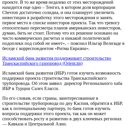
проекте. В то же время недалеко от этих месторождений
находится еще одно – Тенгиз, в котором доля корпорации
Chevron достаточно солидна, и она планирует увеличить
инвестиции в разработку этого месторождения и занять
первое место в списке инвесторов проекта. Так что тревогу
относительно пересмотра планов американских инвесторов,
думаю, бить не стоит. Потому что их решение основано на
чисто коммерческих расчетах и никакой политической
подоплеки под собой не имеет», – пояснил Ильгар Велизаде в
беседе с корреспондентом «Ритма Евразии».
Исламский банк развития поддерживает строительство
Транскаспийского газопровод (Orient.tm)
Исламский банк развития (ИБР) готов изучить возможность
поддержки проекта строительства Транскаспийского
трубопровода. Об этом заявил директор Регионального хаба
ИБР в Турции Салех Еласси.
По его словам, если страны, заинтересованные в
строительстве трубопровода по дну Каспия, обратятся к ИБР,
как к потенциальному партнеру, то банк готов изучить
вопросы поддержки этого проекта, так как он может
способствовать росту и развитию в двух ключевых регионах
— Кавказа и Центральной Азии.