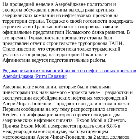
На прошедшей неделе в Азербайджане политологи и
эксперты обсуждали причины выхода ряда крупных
американских компаний из нефтегазовых проектов на
территории страны. Тогда же о своей готовности поддержать
строительство Транскаспийского газопровода заявили
официальные представители Исламского банка развития. В
это время в Туркменистане президенту страны был
представлен отчёт о строительстве трубопровода ТАПИ.
Стало известно, что строится пока только туркменский
участок газопровода, на территории Пакистана и
Афганистана ведутся подготовительные работы.
Ряд американских компаний вышел из нефтегазовых проектов
Азербайджана (Ритм Евразии)
Американские компании, которые были главными
инвесторами так называемого «проекта века» – разработки и
эксплуатации азербайджанских нефтяных месторождений
Азери-Чираг-Гюнешли – продают свои доли в этом проекте.
Первым сообщения на эту тему распространило агентство
Reuters, по информации которого проект покидают два
американских нефтяных гиганта –Exxon Mobil и Chevron.
Причем Exxon Mobil намеревается продать свои 6,8% в
международном консорциуме, эксплуатирующем
месторождения Азери-Чираг-Гюнешли, за 2 млрд. долларов