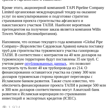
Кроме этого, акционерной компанией TАPI Pipeline Company
Limited организован международный тендер на оказание
услуг по консультированию и подготовке стратегии
страхования проекта строительства афганского и
пакистанского участков ТАПИ. Наиболее вероятным
претендентом на получение заказа является компания Willis
Towers Watson (Великобритания).
Напомним, что осенью текущего года компания «Global Pipe
Company» (Королевство Саудовская Аравия) начала поставку
труб для строительства туркменского участка газопровода
ТАПИ. В соответствии с контрактом на 40 млн долларов на
туркменскую территорию будут поставлены 35 км труб. С
учетом ранее
опубликованных данных
, это позволит
построить чуть более 40 км трубопровода из 214. О
финансировании оставшегося участка на сумму 300 млн
долларов туркменская сторона проводит переговоры с
Исламским банком развития. Также стало известно, что
обеспечить финансирование проекта ТАПИ в размере 500 млн
и 300 млн долларов соответственно могут Азиатский банк
развития и Исламская корпорация по страхованию
инвестиций и экспортных кредитов (ICIEC).
1 924