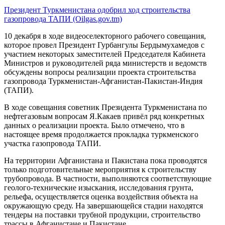
Президент Туркменистана одобрил ход строительства
газопровода
ТАПИ (Oilgas.gov.tm)
10 декабря в ходе видеоселекторного рабочего совещания,
которое провел Президент Гурбангулы Бердымухамедов с
участием некоторых заместителей Председателя Кабинета
Министров и руководителей ряда министерств и ведомств
обсуждены вопросы реализации проекта строительства
газопровода Туркменистан-Афганистан-Пакистан-Индия
(ТАПИ).
В ходе совещания советник Президента Туркменистана по
нефтегазовым вопросам Я.Какаев привёл ряд конкретных
данных о реализации проекта. Было отмечено, что в
настоящее время продолжается прокладка туркменского
участка газопровода ТАПИ.
На территории Афганистана и Пакистана пока проводятся
только подготовительные мероприятия к строительству
трубопровода. В частности, выполняются соответствующие
геолого-технические изыскания, исследования грунта,
рельефа, осуществляется оценка воздействия объекта на
окружающую среду. На завершающейся стадии находятся
тендеры на поставки трубной продукции, строительство
трассы в Афганистане и Пакистане.