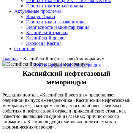
Геополитика конца XX — начала XXI вв.
Геополитика третьей волны
Актуальные проблемы
Вокруг Ирана
Геополитика и геоэкономика
Безопасность и милитаризация
Каспийский транзит
Каспийский диалог
Экология Каспия
О портале
Главная
»
Каспийский нефтегазовый меморандум
Колонка редактора
,
Повестка дня
Каспийский нефтегазовый
меморандум
Редакция портала «Каспийский вестник» представляет
очередной выпуск еженедельника «Каспийский нефтегазовый
меморандум», в котором сообщается о наиболее значимых
событиях в нефтегазовой отрасли прикаспийских стран, как
известно, являющейся одной из главных причин особого
внимания к Каспию ведущих мировых политических и
экономических«игроков».