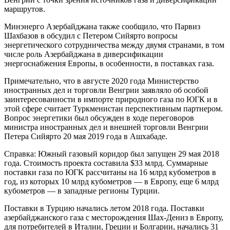
маршрутов.
Минэнерго Азербайджана также сообщило, что Парвиз
Шахбазов в обсудил с Петером Сийярто вопросы
энергетического сотрудничества между двумя странами, в том
числе роль Азербайджана в диверсификации
энергоснабжения Европы, в особенности, в поставках газа.
Примечательно, что в августе 2020 года Министерство
иностранных дел и торговли Венгрии заявляло об особой
заинтересованности в импорте природного газа по ЮГК и в
этой сфере считает Туркменистан перспективным партнером.
Вопрос энергетики был обсужден в ходе переговоров
министра иностранных дел и внешней торговли Венгрии
Петера Сийярто 20 мая 2019 года в Ашхабаде.
Справка: Южный газовый коридор был запущен 29 мая 2018
года. Стоимость проекта составила $33 млрд. Суммарные
поставки газа по ЮГК рассчитаны на 16 млрд кубометров в
год, из которых 10 млрд кубометров — в Европу, еще 6 млрд
кубометров — в западные регионы Турции.
Поставки в Турцию начались летом 2018 года. Поставки
азербайджанского газа с месторождения Шах-Дениз в Европу,
для потребителей в Италии, Греции и Болгарии, начались 31