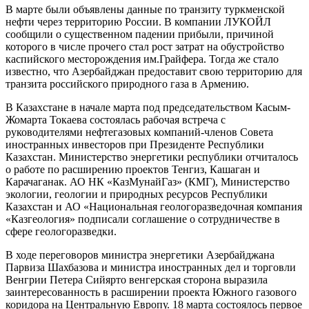
В марте были объявлены данные по транзиту туркменской
нефти через территорию России. В компании ЛУКОЙЛ
сообщили о существенном падении прибыли, причиной
которого в числе прочего стал рост затрат на обустройство
каспийского месторождения им.Грайфера. Тогда же стало
известно, что Азербайджан предоставит свою территорию для
транзита российского природного газа в Армению.
В Казахстане в начале марта под председательством Касым-
Жомарта Токаева состоялась рабочая встреча с
руководителями нефтегазовых компаний-членов Совета
иностранных инвесторов при Президенте Республики
Казахстан. Министерство энергетики республики отчиталось
о работе по расширению проектов Тенгиз, Кашаган и
Карачаганак. АО НК «КазМунайГаз» (КМГ), Министерство
экологии, геологии и природных ресурсов Республики
Казахстан и АО «Национальная геологоразведочная компания
«Казгеология» подписали соглашение о сотрудничестве в
сфере геологоразведки.
В ходе переговоров министра энергетики Азербайджана
Парвиза Шахбазова и министра иностранных дел и торговли
Венгрии Петера Сийярто венгерская сторона выразила
заинтересованность в расширении проекта Южного газового
коридора на Центральную Европу. 18 марта состоялось первое