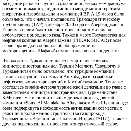
заседание рабочей группы, созданной в рамках меморандума
о взаимопонимании, подписанного между министерством
энергетики Азербайджана и компанией BP. А 19 марта было
объявлено, что с начала поставок по Трансадриатическому
трубопроводу (ТАР) в декабре 2020 года из Азербайджана в
Европу в целом был транспортирован один миллиард
кубометров природного газа. Также в марте Государственная
нефтяная компания Азербайджана (ГНКАР, SOCAR) после
геологоразведки сообщила об обнаружении на
месторождении «Шафаг-Асиман» запасов газоконденсата.
Что касается Туркменистана, то в марте после визита
министра иностранных дел Турции Мевлюта Чавушоглу в
Туркменистан было объявлено, что турецкие компании
готовы сотрудничать с Баку и Ашхабадом в разработке
нефтегазовых месторождений в Каспийском море. Тогда же
состоялась онлайн-встреча туркменской делегации во главе с
заместителем министра иностранных дел Туркменистана
Б.Мятиевым с исполнительным директором саудовской
компании «Somo Al Mamlakah» Абдуллахом Аль Шугаири, где
была подчеркнута необходимость активизации совместных
работ по продвижению строительства газопровода
Туркменистан-Афганистан-Пакистан-Индия (ТАПИ), а также
других перспективных проектов в энергетической сфере.