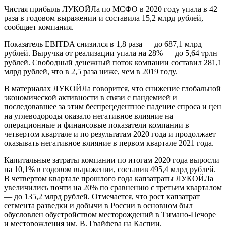
Чистая прибыль ЛУКОЙЛа по МСФО в 2020 году упала в 42
раза в годовом выражении и составила 15,2 млрд рублей,
сообщает компания.
Показатель EBITDA снизился в 1,8 раза — до 687,1 млрд
рублей. Выручка от реализации упала на 28% — до 5,64 трлн
рублей. Свободный денежный поток компании составил 281,1
млрд рублей, что в 2,5 раза ниже, чем в 2019 году.
В материалах ЛУКОЙЛа говорится, что снижение глобальной
экономической активности в связи с пандемией и
последовавшее за этим беспрецедентное падение спроса и цен
на углеводороды оказало негативное влияние на
операционные и финансовые показатели компании в
четвертом квартале и по результатам 2020 года и продолжает
оказывать негативное влияние в первом квартале 2021 года.
Капитальные затраты компании по итогам 2020 года выросли
на 10,1% в годовом выражении, составив 495,4 млрд рублей.
В четвертом квартале прошлого года капзатраты ЛУКОЙЛа
увеличились почти на 20% по сравнению с третьим кварталом
— до 135,2 млрд рублей. Отмечается, что рост капзатрат
сегмента разведки и добычи в России в основном был
обусловлен обустройством месторождений в Тимано-Печоре
и месторождения им. В. Грайфера на Каспии.