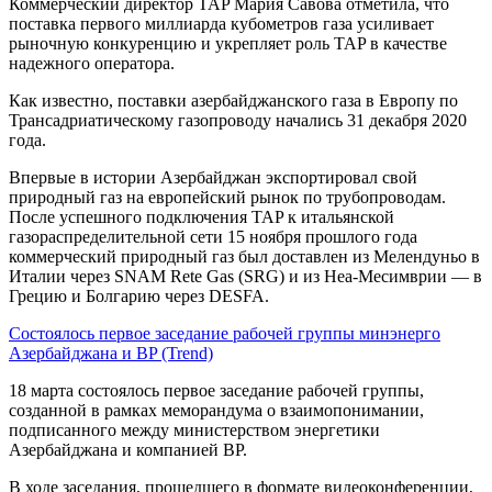
Коммерческий директор TAP Мария Савова отметила, что
поставка первого миллиарда кубометров газа усиливает
рыночную конкуренцию и укрепляет роль TAP в качестве
надежного оператора.
Как известно, поставки азербайджанского газа в Европу по
Трансадриатическому газопроводу начались 31 декабря 2020
года.
Впервые в истории Азербайджан экспортировал свой
природный газ на европейский рынок по трубопроводам.
После успешного подключения TAP к итальянской
газораспределительной сети 15 ноября прошлого года
коммерческий природный газ был доставлен из Мелендуньо в
Италии через SNAM Rete Gas (SRG) и из Неа-Месимврии — в
Грецию и Болгарию через DESFA.
Состоялось первое заседание рабочей группы минэнерго
Азербайджана и BP (Trend)
18 марта состоялось первое заседание рабочей группы,
созданной в рамках меморандума о взаимопонимании,
подписанного между министерством энергетики
Азербайджана и компанией BP.
В ходе заседания, прошедшего в формате видеоконференции,