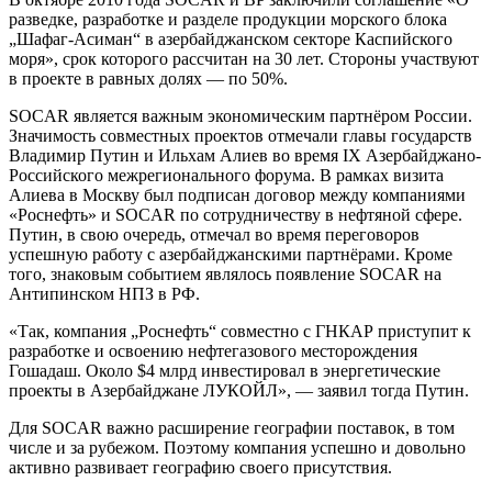
разведке, разработке и разделе продукции морского блока
„Шафаг-Асиман“ в азербайджанском секторе Каспийского
моря», срок которого рассчитан на 30 лет. Стороны участвуют
в проекте в равных долях — по 50%.
SOCAR является важным экономическим партнёром России.
Значимость совместных проектов отмечали главы государств
Владимир Путин и Ильхам Алиев во время IX Азербайджано-
Российского межрегионального форума. В рамках визита
Алиева в Москву был подписан договор между компаниями
«Роснефть» и SOCAR по сотрудничеству в нефтяной сфере.
Путин, в свою очередь, отмечал во время переговоров
успешную работу с азербайджанскими партнёрами. Кроме
того, знаковым событием являлось появление SOCAR на
Антипинском НПЗ в РФ.
«Так, компания „Роснефть“ совместно с ГНКАР приступит к
разработке и освоению нефтегазового месторождения
Гошадаш. Около $4 млрд инвестировал в энергетические
проекты в Азербайджане ЛУКОЙЛ», — заявил тогда Путин.
Для SOCAR важно расширение географии поставок, в том
числе и за рубежом. Поэтому компания успешно и довольно
активно развивает географию своего присутствия.