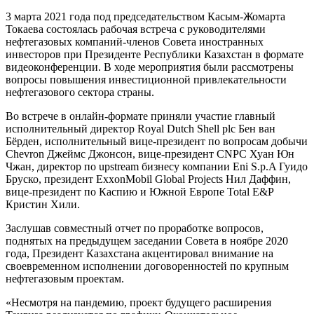
3 марта 2021 года под председательством Касым-Жомарта
Токаева состоялась рабочая встреча с руководителями
нефтегазовых компаний-членов Совета иностранных
инвесторов при Президенте Республики Казахстан в формате
видеоконференции. В ходе мероприятия были рассмотрены
вопросы повышения инвестиционной привлекательности
нефтегазового сектора страны.
Во встрече в онлайн-формате приняли участие главный
исполнительный директор Royal Dutch Shell plc Бен ван
Бёрден, исполнительный вице-президент по вопросам добычи
Chevron Джеймс Джонсон, вице-президент CNPC Хуан Юн
Чжан, директор по upstream бизнесу компании Eni S.p.A Гуидо
Бруско, президент ExxonMobil Global Projects Нил Даффин,
вице-президент по Каспию и Южной Европе Total E&P
Кристин Хили.
Заслушав совместный отчет по проработке вопросов,
поднятых на предыдущем заседании Совета в ноябре 2020
года, Президент Казахстана акцентировал внимание на
своевременном исполнении договоренностей по крупным
нефтегазовым проектам.
«Несмотря на пандемию, проект будущего расширения