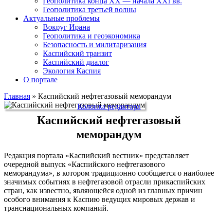
Геополитика конца XX — начала XXI вв.
Геополитика третьей волны
Актуальные проблемы
Вокруг Ирана
Геополитика и геоэкономика
Безопасность и милитаризация
Каспийский транзит
Каспийский диалог
Экология Каспия
О портале
Главная
»
Каспийский нефтегазовый меморандум
Колонка редактора
Каспийский нефтегазовый
меморандум
Редакция портала «Каспийский вестник» представляет
очередной выпуск «Каспийского нефтегазового
меморандума», в котором традиционно сообщается о наиболее
значимых событиях в нефтегазовой отрасли прикаспийских
стран, как известно, являющейся одной из главных причин
особого внимания к Каспию ведущих мировых держав и
транснациональных компаний.