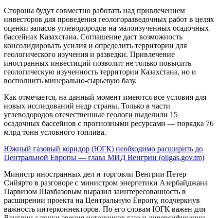
Стороны будут совместно работать над привлечением
инвесторов для проведения геологоразведочных работ в целях
оценки запасов углеводородов на малоизученных осадочных
бассейнах Казахстана. Соглашение даст возможность
консолидировать усилия и определить территории для
геологического изучения и разведки. Привлечение
иностранных инвестиций позволит не только повысить
геологическую изученность территории Казахстана, но и
восполнить минерально-сырьевую базу.
Как отмечается, на данный момент имеются все условия для
новых исследований недр страны. Только в части
углеводородов отечественные геологи выделили 15
осадочных бассейнов с прогнозными ресурсами — порядка 76
млрд тонн условного топлива.
Южный газовый коридор (ЮГК) необходимо расширить до
Центральной Европы — глава МИД Венгрии (oilgas.gov.tm)
Министр иностранных дел и торговли Венгрии Петер
Сийярто в разговоре с министром энергетики Азербайджана
Парвизом Шахбазовым выразил заинтересованность в
расширении проекта на Центральную Европу, подчеркнув
важность интерконнекторов. По его словам ЮГК важен для
Венгрии с точки зрения источников газа и диверсификации