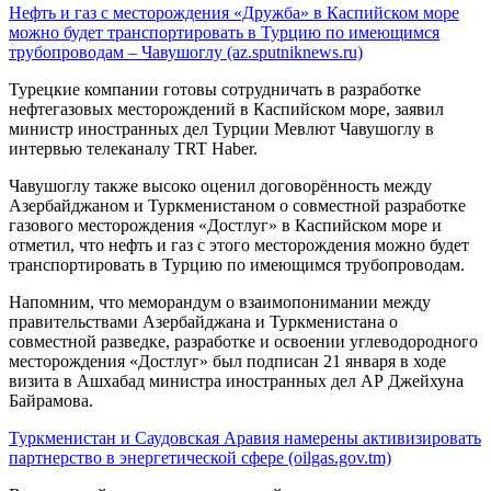
Нефть и газ с месторождения «Дружба» в Каспийском море
можно будет транспортировать в Турцию по имеющимся
трубопроводам – Чавушоглу (az.sputniknews.ru)
Турецкие компании готовы сотрудничать в разработке
нефтегазовых месторождений в Каспийском море, заявил
министр иностранных дел Турции Мевлют Чавушоглу в
интервью телеканалу TRT Haber.
Чавушоглу также высоко оценил договорённость между
Азербайджаном и Туркменистаном о совместной разработке
газового месторождения «Достлуг» в Каспийском море и
отметил, что нефть и газ с этого месторождения можно будет
транспортировать в Турцию по имеющимся трубопроводам.
Напомним, что меморандум о взаимопонимании между
правительствами Азербайджана и Туркменистана о
совместной разведке, разработке и освоении углеводородного
месторождения «Достлуг» был подписан 21 января в ходе
визита в Ашхабад министра иностранных дел АР Джейхуна
Байрамова.
Туркменистан и Саудовская Аравия намерены активизировать
партнерство в энергетической сфере (oilgas.gov.tm)