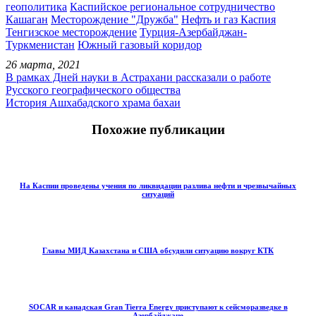
геополитика
Каспийское региональное сотрудничество
Кашаган
Месторождение "Дружба"
Нефть и газ Каспия
Тенгизское месторождение
Турция-Азербайджан-
Туркменистан
Южный газовый коридор
26 марта, 2021
В рамках Дней науки в Астрахани рассказали о работе
Русского географического общества
История Ашхабадского храма бахаи
Похожие публикации
На Каспии проведены учения по ликвидации разлива нефти и чрезвычайных
ситуаций
Главы МИД Казахстана и США обсудили ситуацию вокруг КТК
SOCAR и канадская Gran Tierra Energy приступают к сейсморазведке в
Азербайджане