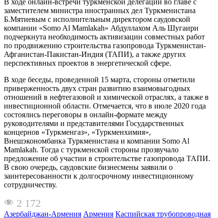
В ходе онлайн-встречи туркменской делегации во главе с
заместителем министра иностранных дел Туркменистана
Б.Мятиевым с исполнительным директором саудовской
компании «Somo Al Mamlakah» Абдуллахом Аль Шугаири
подчеркнута необходимость активизации совместных работ
по продвижению строительства газопровода Туркменистан-
Афганистан-Пакистан-Индия (ТАПИ), а также других
перспективных проектов в энергетической сфере.
В ходе беседы, проведенной 15 марта, стороны отметили
приверженность двух стран развитию взаимовыгодных
отношений в нефтегазовой и химической отраслях, a также в
инвестиционной области. Отмечается, что в июле 2020 года
состоялись переговоры в онлайн-формате между
руководителями и представителями Государственных
концернов «Туркменгаз», «Туркменхимия»,
Внешэкономбанка Туркменистана и компании Somo Al
Mamlakah. Тогда с туркменской стороны прозвучало
предложение об участии в строительстве газопровода ТАПИ.
В свою очередь, саудовские бизнесмены заявили о
заинтересованности к долгосрочному инвестиционному
сотрудничеству.
2 172
Азербайджан-Армения
Армения
Каспийская трубопроводная