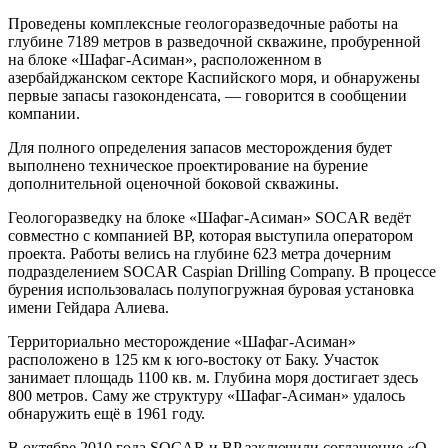
Проведены комплексные геологоразведочные работы на
глубине 7189 метров в разведочной скважине, пробуренной
на блоке «Шафаг-Асиман», расположенном в
азербайджанском секторе Каспийского моря, и обнаружены
первые запасы газоконденсата, — говорится в сообщении
компании.
Для полного определения запасов месторождения будет
выполнено техническое проектирование на бурение
дополнительной оценочной боковой скважины.
Геологоразведку на блоке «Шафаг-Асиман» SOCAR ведёт
совместно с компанией BP, которая выступила оператором
проекта. Работы велись на глубине 623 метра дочерним
подразделением SOCAR Caspian Drilling Company. В процессе
бурения использовалась полупогружная буровая установка
имени Гейдара Алиева.
Территориально месторождение «Шафаг-Асиман»
расположено в 125 км к юго-востоку от Баку. Участок
занимает площадь 1100 кв. м. Глубина моря достигает здесь
800 метров. Саму же структуру «Шафаг-Асиман» удалось
обнаружить ещё в 1961 году.
В октябре 2010 года SOCAR и BP заключили соглашение «О