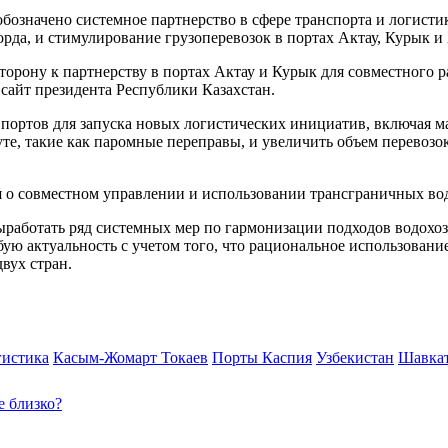
бозначено системное партнерство в сфере транспорта и логист
а, и стимулирование грузоперевозок в портах Актау, Курык и 
торону к партнерству в портах Актау и Курык для совместного 
сайт президента Республики Казахстан.
 портов для запуска новых логистических инициатив, включая
те, такие как паромные переправы, и увеличить объем перевозок
я о совместном управлении и использовании трансграничных во
работать ряд системных мер по гармонизации подходов водохоз
бую актуальность с учетом того, что рациональное использован
вух стран.
гистика
Касым-Жомарт Токаев
Порты Каспия
Узбекистан
Шавкат
е близко?