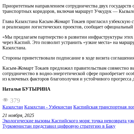
Приоритетным направлением сотрудничества двух государств о
транспортных коридоров, включая маршрут Учкудук — Кызылорд
Глава Казахстана Касым-Жомарт Токаев пригласил узбекскую с
и реализации логистических проектов, сообщает официальный 
«Мы предлагаем партнерство в развитии инфраструктуры этих
через Каспий. Это позволит устранить «узкие места» на маршру
Казахстана.
Стороны приветствовали подписание в ходе визита соглашени
Касым-Жомарт Токаев предложил правительствам совместно вы
сотрудничество в водно-энергетической сфере приобретает осо
из ключевых факторов благополучия и устойчивого прогресса д
Наталья БУТЫРИНА
379
Казахстан
Казахстан - Узбекистан
Каспийская транспортная ло
21 ноября, 2025
Экологические вызовы Каспийского моря: точка невозврата уж
Туркменистан представил цифровую стратегию в Баку