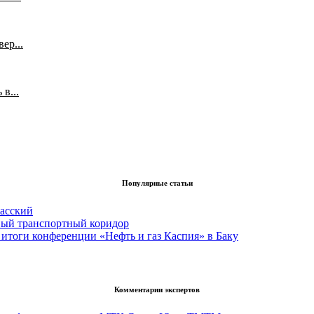
ер...
в...
Популярные статьи
асский
вый транспортный коридор
итоги конференции «Нефть и газ Каспия» в Баку
Комментарии экспертов