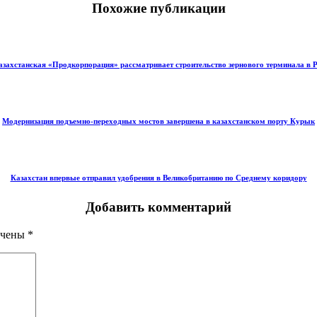
Похожие публикации
азахстанская «Продкорпорация» рассматривает строительство зернового терминала в 
Модернизация подъемно-переходных мостов завершена в казахстанском порту Курык
Казахстан впервые отправил удобрения в Великобританию по Среднему коридору
Добавить комментарий
ечены
*