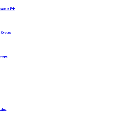
нала в РФ
у Курык
идору
рофы