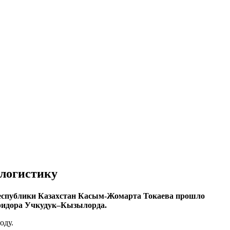
 логистику
 Республики Казахстан Касым-Жомарта Токаева прошло
оридора Учкудук–Кызылорда.
оду.