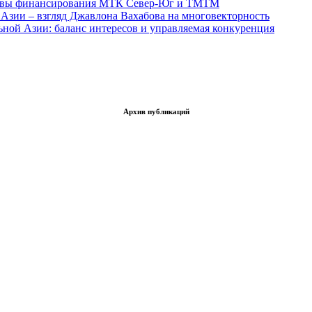
тивы финансирования МТК Север-Юг и ТМТМ
Азии – взгляд Джавлона Вахабова на многовекторность
ьной Азии: баланс интересов и управляемая конкуренция
Архив публикаций