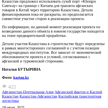
Казахстан предложил использовать сухой порт «Khorgos
Gateway» на границе с Китаем для транзита афганских
товаров в Китай через территорию Казахстана. Детали
финансирования пока не раскрыты, но предполагается
совместное участие сторон в реализации проекта.
По информации, на данный момент реализация проекта по
возведению данного объекта в южном государстве находится
на этапе предварительной проработки.
Детали участия Казахстана в строительстве будут определены
в рамках многосторонних соглашений и с учетом позиции
международных институтов. Все зависит от экономической
обоснованности проекта и условий, согласованных с
афганской и туркменской сторонами.
Наталья БУТЫРИНА
Фото:
kaztag.kz
422
Афганистан-Центральная Азия
Афганский фактор и Каспий
Казахстан
Казахстан-Афганистан
Каспийская транспортная
логистика
18 июля, 2025