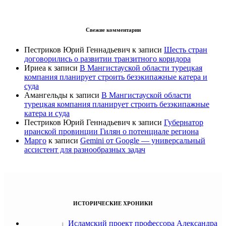
Свежие комментарии
Пестриков Юрий Геннадьевич
к записи
Шесть стран
договорились о развитии транзитного коридора
Ириеа
к записи
В Мангистауской области турецкая
компания планирует строить безэкипажные катера и
суда
Амангельды
к записи
В Мангистауской области
турецкая компания планирует строить безэкипажные
катера и суда
Пестриков Юрий Геннадьевич
к записи
Губернатор
иранской провинции Гилян о потенциале региона
Марго
к записи
Gemini от Google — универсальный
ассистент для разнообразных задач
ИСТОРИЧЕСКИЕ ХРОНИКИ
Исламский проект профессора Александра