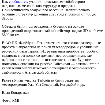
Как
сообщается
, участок представляет собой серию
надсолевых мезозойских структур в пределах
Прикаспийского осадочного бассейна. Запланировано
бурение 8 структур до конца 2025 года глубиной от 400 до
3800 м.
Объекты были подготовлены к бурению на основе
проведенной широкомасштабной сейсморазведки 3D в объеме
5600 кв.км.
В АО НК «КазМунайГаз» отмечают, что геологоразведочные
проекты направлены на поиск углеводородов и увеличение
ресурсной базы страны. Их реализация приобретает особую
важность в регионах со зрелыми месторождениями, где
наблюдается естественное истощение запасов. Бурение
поисковых скважин на участке Тайсойган — важный этап в
укреплении энергетического потенциала и экономической
стабильности Атырауской области.
Ранее вблизи участка Тайсойган были открыты
месторождения Уаз, Уаз Северный, Кондыбай и др.
Влад Кондратьев
Фото: КМГ