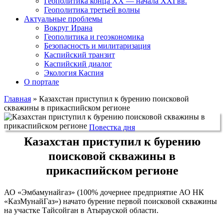
Геополитика конца XX — начала XXI вв.
Геополитика третьей волны
Актуальные проблемы
Вокруг Ирана
Геополитика и геоэкономика
Безопасность и милитаризация
Каспийский транзит
Каспийский диалог
Экология Каспия
О портале
Главная
»
Казахстан приступил к бурению поисковой
скважины в прикаспийском регионе
Повестка дня
Казахстан приступил к бурению
поисковой скважины в
прикаспийском регионе
АО «Эмбамунайгаз» (100% дочернее предприятие АО НК
«КазМунайГаз») начато бурение первой поисковой скважины
на участке Тайсойган в Атырауской области.