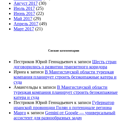
Август 2017
(30)
Июль 2017
(25)
Июнь 2017
(22)
Май 2017
(29)
Апрель 2017
(49)
Март 2017
(21)
Свежие комментарии
Пестриков Юрий Геннадьевич
к записи
Шесть стран
договорились о развитии транзитного коридора
Ириеа
к записи
В Мангистауской области турецкая
компания планирует строить безэкипажные катера и
суда
Амангельды
к записи
В Мангистауской области
турецкая компания планирует строить безэкипажные
катера и суда
Пестриков Юрий Геннадьевич
к записи
Губернатор
иранской провинции Гилян о потенциале региона
Марго
к записи
Gemini от Google — универсальный
ассистент для разнообразных задач