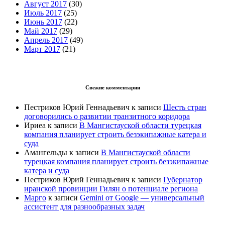
Август 2017
(30)
Июль 2017
(25)
Июнь 2017
(22)
Май 2017
(29)
Апрель 2017
(49)
Март 2017
(21)
Свежие комментарии
Пестриков Юрий Геннадьевич
к записи
Шесть стран
договорились о развитии транзитного коридора
Ириеа
к записи
В Мангистауской области турецкая
компания планирует строить безэкипажные катера и
суда
Амангельды
к записи
В Мангистауской области
турецкая компания планирует строить безэкипажные
катера и суда
Пестриков Юрий Геннадьевич
к записи
Губернатор
иранской провинции Гилян о потенциале региона
Марго
к записи
Gemini от Google — универсальный
ассистент для разнообразных задач