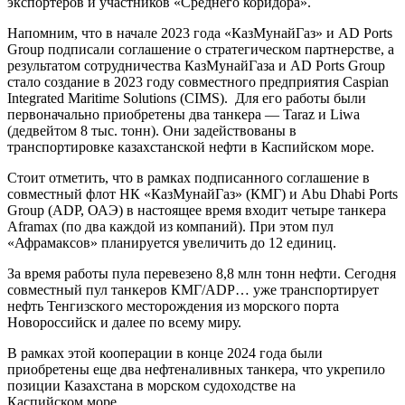
экспортеров и участников «Среднего коридора».
Напомним, что в начале 2023 года «КазМунайГаз» и AD Ports
Group подписали соглашение о стратегическом партнерстве, а
результатом сотрудничества КазМунайГаза и AD Ports Group
стало создание в 2023 году совместного предприятия Caspian
Integrated Maritime Solutions (CIMS). Для его работы были
первоначально приобретены два танкера — Taraz и Liwa
(дедвейтом 8 тыс. тонн). Они задействованы в
транспортировке казахстанской нефти в Каспийском море.
Стоит отметить, что в рамках подписанного соглашение в
совместный флот НК «КазМунайГаз» (КМГ) и Abu Dhabi Ports
Group (ADP, ОАЭ) в настоящее время входит четыре танкера
Aframax (по два каждой из компаний). При этом пул
«Афрамаксов» планируется увеличить до 12 единиц.
За время работы пула перевезено 8,8 млн тонн нефти. Сегодня
совместный пул танкеров КМГ/ADP… уже транспортирует
нефть Тенгизского месторождения из морского порта
Новороссийск и далее по всему миру.
В рамках этой кооперации в конце 2024 года были
приобретены еще два нефтеналивных танкера, что укрепило
позиции Казахстана в морском судоходстве на
Каспийском море.