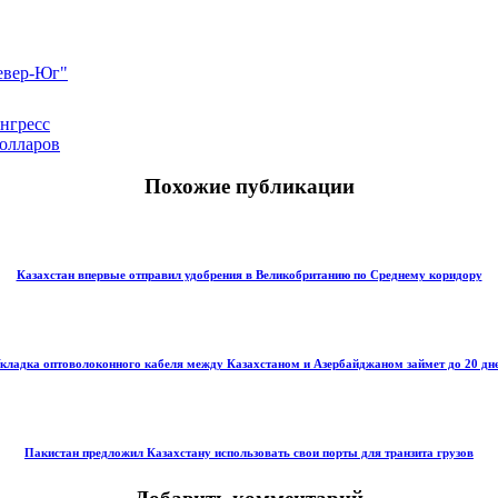
вер-Юг"
нгресс
долларов
Похожие публикации
Казахстан впервые отправил удобрения в Великобританию по Среднему коридору
кладка оптоволоконного кабеля между Казахстаном и Азербайджаном займет до 20 дн
Пакистан предложил Казахстану использовать свои порты для транзита грузов