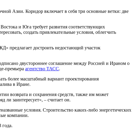
ной Азии. Коридор включает в себя три основные ветки: две
Востока и Юга требует развития соответствующих
тересовать, создать привлекательные условия, облегчить
ЖД» предлагает достроить недостающий участок
подписано двустороннее соглашение между Россией и Ираном о
ице-премьера
агентство ТАСС
.
вать более масштабный вариант проектирования
залива в Иране.
тии возврата и сохранения средств, также им может
д ли заинтересует», – считает он.
еназванные условия. Строительство каких-либо энергетических
тные компании.
3 года.