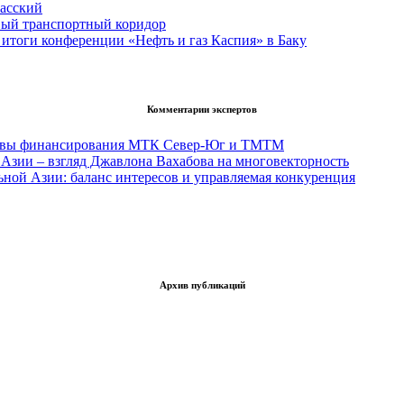
асский
вый транспортный коридор
итоги конференции «Нефть и газ Каспия» в Баку
Комментарии экспертов
тивы финансирования МТК Север-Юг и ТМТМ
Азии – взгляд Джавлона Вахабова на многовекторность
ьной Азии: баланс интересов и управляемая конкуренция
Архив публикаций