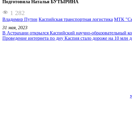
Подготовила Наталья БУТЫРИНА
1 282
Владимир Путин
Каспийская транспортная логистика
МТК "Се
31 мая, 2023
В Астрахани открылся Каспийский научно-образовательный ко
Проведение интернета по дну Каспия стало дороже на 10 млн 
У