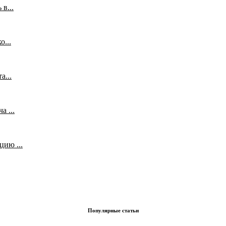
в...
...
а...
 ...
ию ...
Популярные статьи