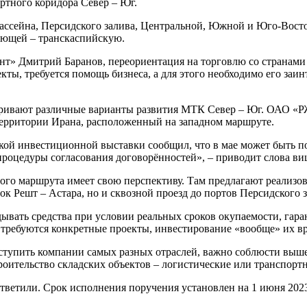
ртного коридора Север – Юг.
ссейна, Персидского залива, Центральной, Южной и Юго-Восточ
яющей – транскаспийскую.
т» Дмитрий Баранов, переориентация на торговлю со странами 
ты, требуется помощь бизнеса, а для этого необходимо его заин
тривают различные варианты развития МТК Север – Юг. ОАО «Р
территории Ирана, расположенный на западном маршруте.
ской инвестиционной выставки сообщил, что в мае может быть 
 процедуры согласования договорённостей», – приводит слова в
ного маршрута имеет свою перспективу. Там предлагают реализо
к Решт – Астара, но и сквозной проезд до портов Персидского 
вать средства при условии реальных сроков окупаемости, гаран
требуются конкретные проекты, инвестирование «вообще» их вря
выступить компании самых разных отраслей, важно соблюсти выш
троительство складских объектов – логистические или транспор
тветили. Срок исполнения поручения установлен на 1 июня 202