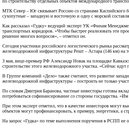
по строительству отдельных объектов международного транспо
МТК Север – Юг связывает Россию со странами Каспийского ба
сухопутные – западную и восточную и одну с морской составл
Как рассказал «Гудку» ведущий эксперт УК «Финам Менеджмен
транспортных коридоров. «Чтобы быстрее реализовать эти проек
решение многих вопросов», – отметил он.
Сегодня участники российского логистического рынка рассма
железнодорожной инфраструктуры Решт – Астара (146 км) на 
3 мая, вице-премьер РФ Александр Новак на площадке Кавказ
строительстве этого железнодорожного участка. «Сейчас идут
В Группе компаний «Дело» также считают, что развитие запад
железнодорожной инфраструктуры – построить не только участо
По словам Дмитрия Баранова, частные инвесторы готовы вклады
потребоваться софинансирование со стороны государства. «Им 
При этом эксперт отметил, что в качестве инвесторов могут 
объектов могут профинансировать, к примеру, энергетики, а с
На запрос «Гудка» по теме выполнения поручения в РСПП не о