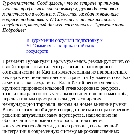
Туркменистана. Сообщалось, что во встрече принимали
участие профильные вице-премьеры, руководители ряда
министерств и ведомств. Повестка заседания включила
вопросы подготовки к VI Саммиту глав прикаспийских
государств, который должен состояться в Туркменистане.
Подробнее:
В Туркмении обсудили подготовку к
VI Саммиту глав прикаспийских
государств
Президент Гурбангулы Бердымухамедов, резюмируя отчёт, со
своей стороны отметил, что развитие плодотворного
сотрудничества на Каспии является одним из приоритетных
векторов внешнеполитической стратегии Туркменистана. Как
отметил глава государства, Каспийский регион является
крупной природной кладовой углеводородных ресурсов,
транзитно-транспортным узлом континентального масштаба,
перспективным пространством для расширения
международной торговли, выхода на новые внешние рынки.
В связи с этим, необходимо сосредоточиться на практическом
решении актуальных задач партнёрства, нацеленных на
обеспечение экономического роста и повышение
конкурентоспособности данного региона, его успешной
интеграции в современную систему мирохозяйственных