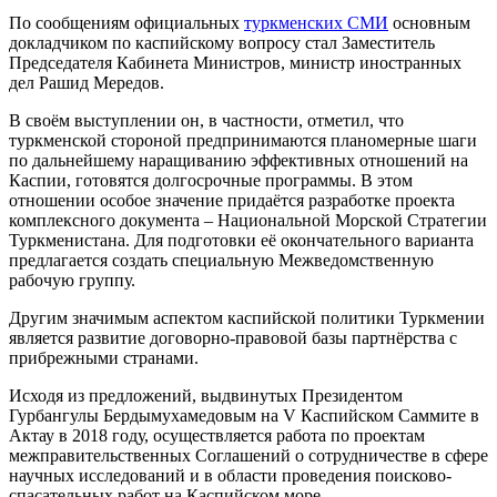
По сообщениям официальных
туркменских СМИ
основным
докладчиком по каспийскому вопросу стал Заместитель
Председателя Кабинета Министров, министр иностранных
дел Рашид Мередов.
В своём выступлении он, в частности, отметил, что
туркменской стороной предпринимаются планомерные шаги
по дальнейшему наращиванию эффективных отношений на
Каспии, готовятся долгосрочные программы. В этом
отношении особое значение придаётся разработке проекта
комплексного документа – Национальной Морской Стратегии
Туркменистана. Для подготовки её окончательного варианта
предлагается создать специальную Межведомственную
рабочую группу.
Другим значимым аспектом каспийской политики Туркмении
является развитие договорно-правовой базы партнёрства с
прибрежными странами.
Исходя из предложений, выдвинутых Президентом
Гурбангулы Бердымухамедовым на V Каспийском Саммите в
Актау в 2018 году, осуществляется работа по проектам
межправительственных Соглашений о сотрудничестве в сфере
научных исследований и в области проведения поисково-
спасательных работ на Каспийском море.