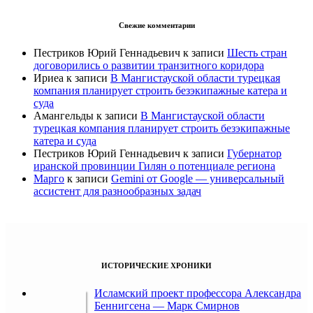
Свежие комментарии
Пестриков Юрий Геннадьевич
к записи
Шесть стран
договорились о развитии транзитного коридора
Ириеа
к записи
В Мангистауской области турецкая
компания планирует строить безэкипажные катера и
суда
Амангельды
к записи
В Мангистауской области
турецкая компания планирует строить безэкипажные
катера и суда
Пестриков Юрий Геннадьевич
к записи
Губернатор
иранской провинции Гилян о потенциале региона
Марго
к записи
Gemini от Google — универсальный
ассистент для разнообразных задач
ИСТОРИЧЕСКИЕ ХРОНИКИ
Исламский проект профессора Александра
Беннигсена — Марк Смирнов