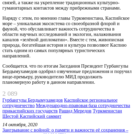
связей, а также на укрепление традиционных культурно-
гуманитарных контактов между прибрежными странами.
Наряду с этим, по мнению главы Туркменистана, Каспийское
море – уникальная экосистема со своеобразной флорой и
фауной, что обуславливает важность сотрудничества в
области научных исследований и экологии, налаживания
каналов «зелёной дипломатии». Вместе с тем, живописная
природа, богатейшая история и культура позволяют Каспию
стать одним из самых популярных туристических
направлений.
Сообщается. что по итогам Заседания Президент Гурбангулы
Бердымухамедов одобрил озвученные предложения и поручил
вице-премьеру, руководителю МИД продолжить
планомерную работу в данном направлении.
2 089
Гурбангулы Бердымухамедов
Каспийское региональное
сотрудничество
Международно-правовая база сотрудничества
прикаспийских государств
Рашид Мередов
Туркменистан
Шестой Каспийский саммит
14 октября, 2020
Заигрывание с войной: о памяти и важности её сохранения –