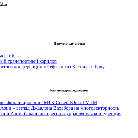
а...
Популярные статьи
асский
вый транспортный коридор
итоги конференции «Нефть и газ Каспия» в Баку
Комментарии экспертов
тивы финансирования МТК Север-Юг и ТМТМ
Азии – взгляд Джавлона Вахабова на многовекторность
ьной Азии: баланс интересов и управляемая конкуренция