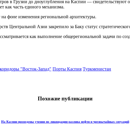
нтров в Грузии до дноуглубления на Каспии — свидетельствуют 
т как часть единого механизма.
 на фоне изменения региональной архитектуры.
рств Центральной Азии закрепило за Баку статус стратегическо
ассматривается как выполнение общерегиональной задачи по со
коридоры "Восток-Запад"
Порты Каспия
Туркменистан
Похожие публикации
На Каспии проведены учения по ликвидации разлива нефти и чрезвычайных ситуаций