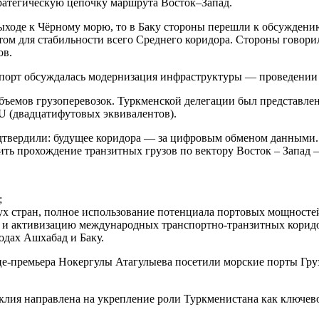
ратегическую цепочку маршрута Восток–Запад.
ыходе к Чёрному морю, то в Баку стороны перешли к обсуждению
том для стабильности всего Среднего коридора. Стороны говори
ов.
порт обсуждалась модернизация инфраструктуры — проведении 
ъемов грузоперевозок. Туркменской делегации был представлен
EU (двадцатифутовых эквивалентов).
одтвердили: будущее коридора — за цифровым обменом данными
ить прохождение транзитных грузов по вектору Восток – Запад –
;
х стран, полное использование потенциала портовых мощностей
 и активизацию международных транспортно-транзитных коридо
одах Ашхабад и Баку.
це-премьера Нокергулы Атагулыева посетили морские порты Груз
лия направлена на укрепление роли Туркменистана как ключево