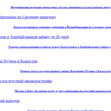
Модернизация подъемно-переходных мостов завершена в казахстанском порт
Казахстан впервые отправил удобрения в Великобританию по Среднему кор
Укладка оптоволоконного кабеля между Казахстаном и Азербайджаном займет д
Первые итоги государственного визита Владимира Путина в Казахстан
Москва и Баку поставили точку в урегулировании последствий авиакатаст
Американские эксперты обсудили Транскаспийский коридор