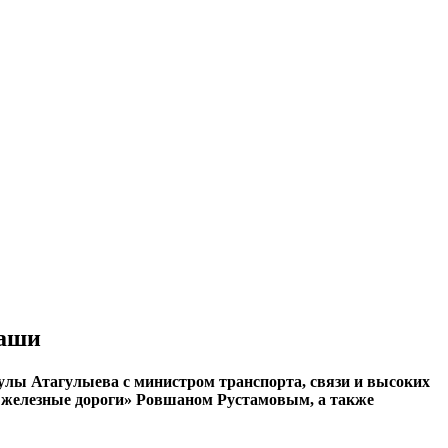
баши
гулы Атагулыева с министром транспорта, связи и высоких
железные дороги» Ровшаном Рустамовым, а также