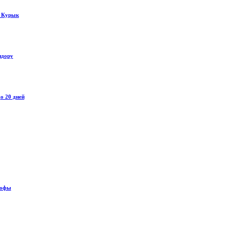
у Курык
идору
о 20 дней
рофы