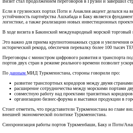
Визит стал продолжением переговоров в Грузии и завершил ст
Если в грузинских портах Поти и Анаклия акцент делался на в
устойчивость партнёрства Ашхабада и Баку является фундамен
логистике, а также реализацию новых инвестиционных проект
В ходе визита в Бакинский международный морской торговый 
Это важно для приема крупнотоннажных судов и увеличения об
исторический рекорд, обеспечив перевалку более 100 тысяч T
Переговоры с министром цифрового развития и транспорта п
портов двух стран в режиме реального времени позволит ускор
По
данным
МИД Туркменистана, стороны говорили про:
развитие транспортных коридоров между двумя странами
расширение сотрудничества между морскими портами дву
совместную работу над проектами транзитных коридоров
организацию бизнес-форума и выставки продукции в гор
Стоит отметить, что представители Туркменистана во главе ви
внешней экономической политике Туркменистана.
Синхронизация работы портов Туркменбаши, Баку и Поти/Анак