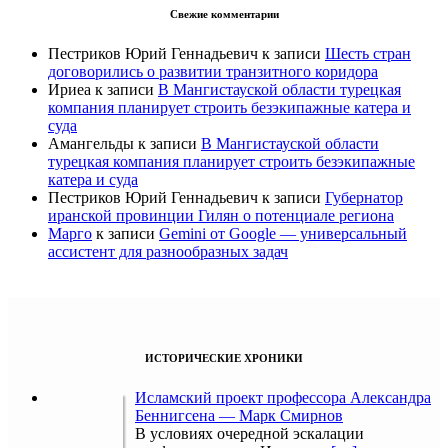
Свежие комментарии
Пестриков Юрий Геннадьевич
к записи
Шесть стран
договорились о развитии транзитного коридора
Ириеа
к записи
В Мангистауской области турецкая
компания планирует строить безэкипажные катера и
суда
Амангельды
к записи
В Мангистауской области
турецкая компания планирует строить безэкипажные
катера и суда
Пестриков Юрий Геннадьевич
к записи
Губернатор
иранской провинции Гилян о потенциале региона
Марго
к записи
Gemini от Google — универсальный
ассистент для разнообразных задач
ИСТОРИЧЕСКИЕ ХРОНИКИ
Исламский проект профессора Александра
Беннигсена — Марк Смирнов
В условиях очередной эскалации