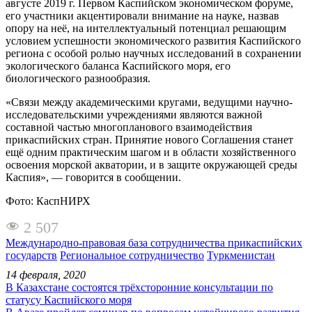
августе 2019 г. Первом Каспийском экономическом форуме,
его участники акцентировали внимание на науке, назвав
опору на неё, на интеллектуальный потенциал решающим
условием успешности экономического развития Каспийского
региона с особой ролью научных исследований в сохранении
экологического баланса Каспийского моря, его
биологического разнообразия.
«Связи между академическими кругами, ведущими научно-
исследовательскими учреждениями являются важной
составной частью многопланового взаимодействия
прикаспийских стран. Принятие нового Соглашения станет
ещё одним практическим шагом и в области хозяйственного
освоения морской акватории, и в защите окружающей среды
Каспия», — говорится в сообщении.
Фото: КаспНИРХ
2 507
Международно-правовая база сотрудничества прикаспийских
государств
Региональное сотрудничество
Туркменистан
14 февраля, 2020
В Казахстане состоятся трёхсторонние консультации по
статусу Каспийского моря