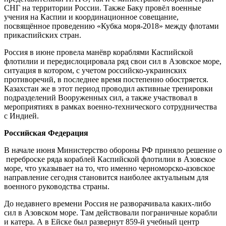
СНГ на территории России. Также Баку провёл военные
учения на Каспии и координационное совещание,
посвящённое проведению «Кубка моря-2018» между флотами
прикаспийских стран.
Россия в июне провела манёвр кораблями Каспийской
флотилии и передислоцировала ряд свои сил в Азовское море,
ситуация в котором, с учетом российско-украинских
противоречий, в последнее время постепенно обостряется.
Казахстан же в этот период проводил активные тренировки
подразделений Вооруженных сил, а также участвовал в
мероприятиях в рамках военно-технического сотрудничества
с Индией.
Российская Федерация
В начале июня Министерство обороны РФ приняло решение о
переброске ряда кораблей Каспийской флотилии в Азовское
море, что указывает на то, что именно черноморско-азовское
направление сегодня становится наиболее актуальным для
военного руководства страны.
До недавнего времени Россия не разворачивала каких-либо
сил в Азовском море. Там действовали пограничные корабли
и катера. А в Ейске был развернут 859-й учебный центр