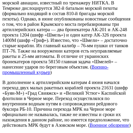
морской авиации, известный по тренажеру НИТКА. В
Темрюке дислоцируется 382-й батальон морской пехоты
(формально входящий в состав 810-й бригады морской
пехоты). Однако, в июне опубликованы новостные сообщения
о том, что в район Крымского моста перебазированы три
артиллерийских катера — два бронекатера АК-201 и АК-248
проекта 1204 (шифр «Шмель») и один катер АК-326 проекта
1400М (шифр «Гриф»). Известно, что «Шмели» – достаточно
старые корабли. Их главный калибр – 76-мм пушки от танков
ПТ-76. Также на вооружении катеров есть неуправляемые
ракеты и 25-мм автоматы. В отличие от украинских
бронекатеров проекта 58150 главная задача «Шмелей» –
нанесение ударов по береговым объектам. (
Военно-
промышленный курьер
)
В дополнение к артиллерийским катерам 4 июня начался
переход двух малых ракетных кораблей проекта 21631 (шифр
«Буян-М») «Град Свияжск» и «Великий Устюг» Каспийской
флотилии в Черное море. Переход осуществлялся по
внутренним водным путям в сопровождении рейдового
буксира РБ-10. Причина перехода МРК на Черное море
официально не называлась, также не известны и сроки их
нахождения в данном районе, но имеется предположение, что
действовать МРК будут в Азовском море. (
Военное обозрение
)