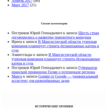
Апрель 2017
(49)
Март 2017
(21)
Свежие комментарии
Пестриков Юрий Геннадьевич
к записи
Шесть стран
договорились о развитии транзитного коридора
Ириеа
к записи
В Мангистауской области турецкая
компания планирует строить безэкипажные катера и
суда
Амангельды
к записи
В Мангистауской области
турецкая компания планирует строить безэкипажные
катера и суда
Пестриков Юрий Геннадьевич
к записи
Губернатор
иранской провинции Гилян о потенциале региона
Марго
к записи
Gemini от Google — универсальный
ассистент для разнообразных задач
ИСТОРИЧЕСКИЕ ХРОНИКИ