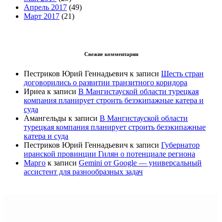
Апрель 2017
(49)
Март 2017
(21)
Свежие комментарии
Пестриков Юрий Геннадьевич
к записи
Шесть стран
договорились о развитии транзитного коридора
Ириеа
к записи
В Мангистауской области турецкая
компания планирует строить безэкипажные катера и
суда
Амангельды
к записи
В Мангистауской области
турецкая компания планирует строить безэкипажные
катера и суда
Пестриков Юрий Геннадьевич
к записи
Губернатор
иранской провинции Гилян о потенциале региона
Марго
к записи
Gemini от Google — универсальный
ассистент для разнообразных задач