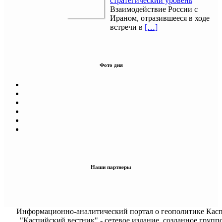
стратегический уровень
Взаимодействие России с
Ираном, отразившееся в ходе
встречи в
[…]
Фото дня
Наши партнеры
Информационно-аналитический портал о геополитике Касп
"Каспийский вестник" - сетевое издание, созданное групп