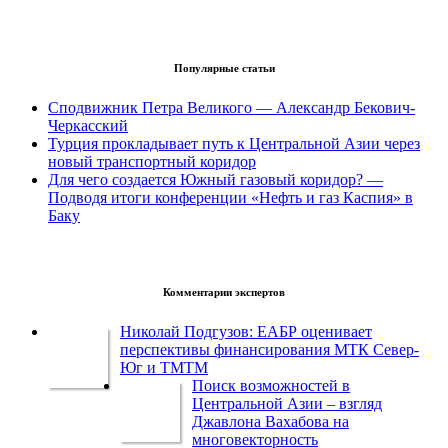
Популярные статьи
Сподвижник Петра Великого — Александр Бекович-
Черкасский
Турция прокладывает путь к Центральной Азии через
новый транспортный коридор
Для чего создается Южный газовый коридор? —
Подводя итоги конференции «Нефть и газ Каспия» в
Баку
Комментарии экспертов
Николай Подгузов: ЕАБР оценивает
перспективы финансирования МТК Север-
Юг и ТМТМ
Поиск возможностей в
Центральной Азии – взгляд
Джавлона Вахабова на
многовекторность