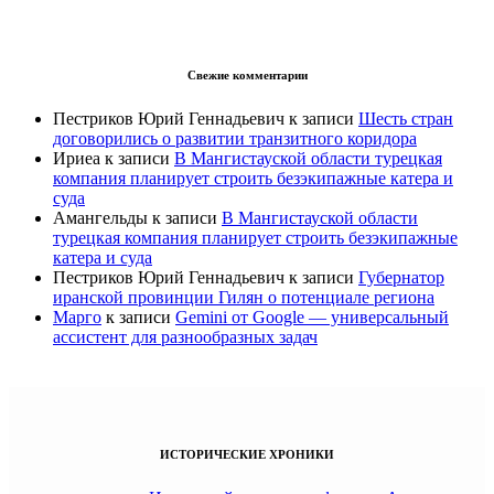
Свежие комментарии
Пестриков Юрий Геннадьевич
к записи
Шесть стран
договорились о развитии транзитного коридора
Ириеа
к записи
В Мангистауской области турецкая
компания планирует строить безэкипажные катера и
суда
Амангельды
к записи
В Мангистауской области
турецкая компания планирует строить безэкипажные
катера и суда
Пестриков Юрий Геннадьевич
к записи
Губернатор
иранской провинции Гилян о потенциале региона
Марго
к записи
Gemini от Google — универсальный
ассистент для разнообразных задач
ИСТОРИЧЕСКИЕ ХРОНИКИ