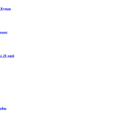
у Курык
идору
о 20 дней
рофы