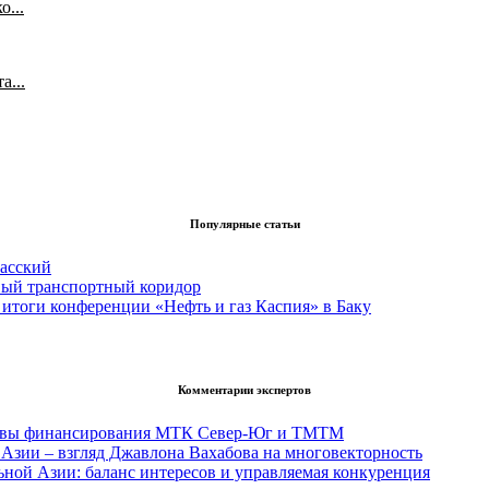
...
а...
Популярные статьи
асский
вый транспортный коридор
итоги конференции «Нефть и газ Каспия» в Баку
Комментарии экспертов
тивы финансирования МТК Север-Юг и ТМТМ
Азии – взгляд Джавлона Вахабова на многовекторность
ьной Азии: баланс интересов и управляемая конкуренция