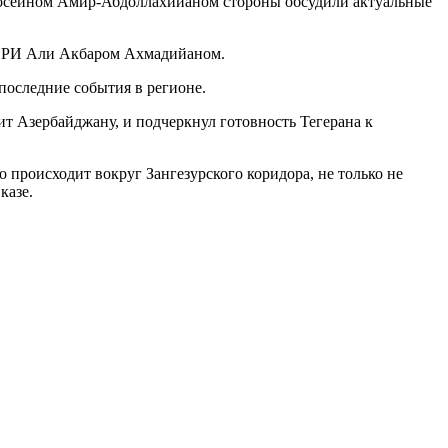
Хосейном Амир-Абдоллахийаном стороны обсудили актуальные
 ИРИ Али Акбаром Ахмадийаном.
 последние события в регионе.
 Азербайджану, и подчеркнул готовность Тегерана к
 происходит вокруг Зангезурского коридора, не только не
авказе.