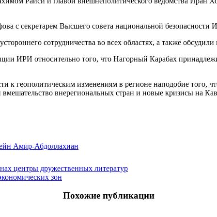
рахимом Раиси и главой внешнеполитического ведомства Иран 
фова с секретарем Высшего совета национальной безопасности
стороннего сотрудничества во всех областях, а также обсудили
ции ИРИ относительно того, что Нагорный Карабах принадлежит
ти к геополитическим изменениям в регионе наподобие того, что
бой вмешательство внерегиональных стран и новые кризисы на К
ейн Амир-Абдоллахиан
нах центры дружественных литератур
экономических зон
Похожие публикации