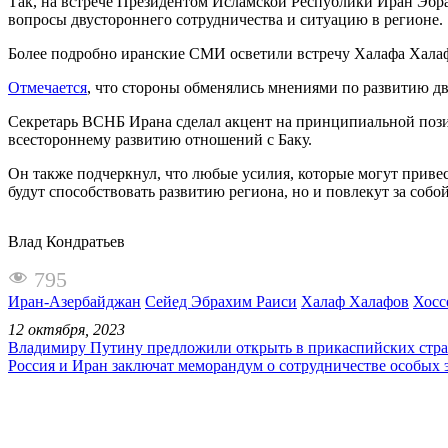
Так, на встрече Президентом Исламской Республики Иран Эб
вопросы двустороннего сотрудничества и ситуацию в регионе.
Более подробно иранские СМИ осветили встречу Халафа Хала
Отмечается
, что стороны обменялись мнениями по развитию дву
Секретарь ВСНБ Ирана сделал акцент на принципиальной пози
всестороннему развитию отношений с Баку.
Он также подчеркнул, что любые усилия, которые могут привес
будут способствовать развитию региона, но и повлекут за со
Влад Кондратьев
795
Иран-Азербайджан
Сейед Эбрахим Раиси
Халаф Халафов
Хосс
12 октября, 2023
Владимиру Путину предложили открыть в прикаспийских стра
Россия и Иран заключат меморандум о сотрудничестве особых 