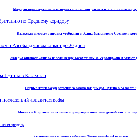
Модернизация подъемно-переходных мостов завершена в казахстанском порт
Казахстан впервые отправил удобрения в Великобританию по Среднему кор
Укладка оптоволоконного кабеля между Казахстаном и Азербайджаном займет д
Первые итоги государственного визита Владимира Путина в Казахстан
Москва и Баку поставили точку в урегулировании последствий авиакатаст
Американские эксперты обсудили Транскаспийский коридор