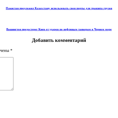
Пакистан предложил Казахстану использовать свои порты для транзита грузов
Вашингтон предостерег Киев от ударов по нефтяным танкерам в Черном море
Добавить комментарий
ечены
*