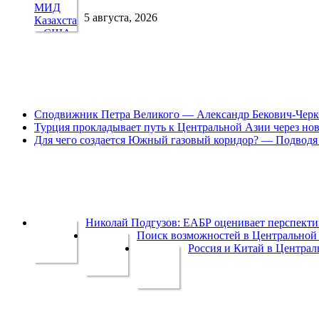
5 августа, 2026
Сподвижник Петра Великого — Александр Бекович-Черк
Турция прокладывает путь к Центральной Азии через но
Для чего создается Южный газовый коридор? — Подводя 
Николай Подгузов: ЕАБР оценивает перспек
Поиск возможностей в Центральной 
Россия и Китай в Централ