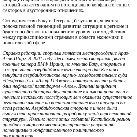
который является одним из потенциально конфликтогенных
факторов в двусторонних отношениях.
Сотрудничество Баку и Тегерана, безусловно, является
положительной тенденцией развития ситуации в регионе и
будет способствовать повышению уровня взаимодействия
между прикаспийскими странами в области экономики и
политической сфере.
Справка редакции: спорным является месторождение Араз-
Алов-Шарг. В 2001 году здесь имел место конфликт, когда
военные катера ВМФ Ирана, по мнению Баку, вторглись в
южную часть азербайджанского сектора дна Каспия и
вынудили азербайджанские научно-исследовательские суда
«Геофизик-3» и «Алиф Гаджиев» покинуть место работы
близ нефтяной платформы «Алов». Данный инцидент
существенно обострил двусторонние взаимоотношения и в
течение нескольких последующих лет оказывал существенное
негативное влияние на военно-политическую ситуацию во
всем регионе. Азербайджанская сторона в итоге была
вынуждена приостановить разработку этой перспективной
структуры. Именно после этих событий Каспийский регион
приобрел в мировом медиа-пространстве репутацию
потенциально конфликтогенного политического
пространства.