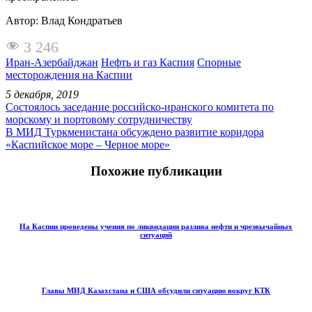
Автор: Влад Кондратьев
3 246
Иран-Азербайджан
Нефть и газ Каспия
Спорные
месторождения на Каспии
5 декабря, 2019
Состоялось заседание российско-иранского комитета по
морскому и портовому сотрудничеству
В МИД Туркменистана обсуждено развитие коридора
«Каспийское море – Черное море»
Похожие публикации
На Каспии проведены учения по ликвидации разлива нефти и чрезвычайных
ситуаций
Главы МИД Казахстана и США обсудили ситуацию вокруг КТК