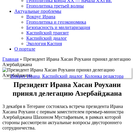
Геополитика конца XX — начала XXI вв.
Геополитика третьей волны
Актуальные проблемы
Вокруг Ирана
Геополитика и геоэкономика
Безопасность и милитаризация
Каспийский транзит
Каспийский диалог
Экология Каспия
О портале
Главная
»
Президент Ирана Хасан Роухани принял делегацию
Азербайджана
Вокруг Ирана
,
Каспийский диалог
,
Колонка редактора
Президент Ирана Хасан Роухани
принял делегацию Азербайджана
3 декабря в Тегеране состоялась встреча президента Ирана
Хасана Роухани с первым заместителем премьер-министра
Азербайджана Шахином Мустафаевым, в рамках которой
стороны рассмотрели актуальные вопросы двустороннего
сотрудничества.