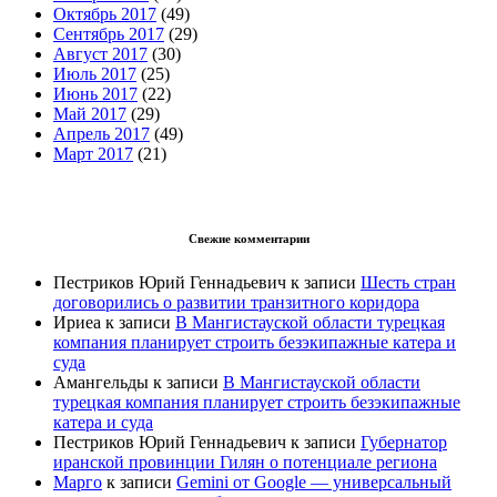
Октябрь 2017
(49)
Сентябрь 2017
(29)
Август 2017
(30)
Июль 2017
(25)
Июнь 2017
(22)
Май 2017
(29)
Апрель 2017
(49)
Март 2017
(21)
Свежие комментарии
Пестриков Юрий Геннадьевич
к записи
Шесть стран
договорились о развитии транзитного коридора
Ириеа
к записи
В Мангистауской области турецкая
компания планирует строить безэкипажные катера и
суда
Амангельды
к записи
В Мангистауской области
турецкая компания планирует строить безэкипажные
катера и суда
Пестриков Юрий Геннадьевич
к записи
Губернатор
иранской провинции Гилян о потенциале региона
Марго
к записи
Gemini от Google — универсальный