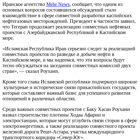
Иранское агентство
Mehr News
, сообщает, что одним из
основных вопросов состоявшихся обсуждений стало
взаимодействие в сфере совместной разработки каспийских
нефтегазовых месторождений. Президент в частности заявил,
что Тегеран продолжает реализацию совместных нефтяных
проектов с Азербайджанской Республикой в Каспийском
море.
«Исламская Республика Иран серьезно следит за реализацией
совместных проектов по разведке и добыче нефти в
Каспийском море, и мы надеемся, что эти вопросы будут
тесно обсуждаться на заседании совместных комиссий двух
стран», — сказал Роухани.
Кроме того глава Исламской республики подчеркнул широкие
культурные и исторические связи прикаспийских государств,
которые составляют важный базис для успешного развития
отношений в различных областях.
Среди важных совместных проектов с Баку Хасан Роухани
назвал строительство плотины Ходаа Афарин и
электростанции, которые могут углубить связи сторон в сфере
электроэнергетики, а также реализацию совместного проекта
железной дороги Решт-Астара, участка международного
транспортного коридора «Север-Юг».