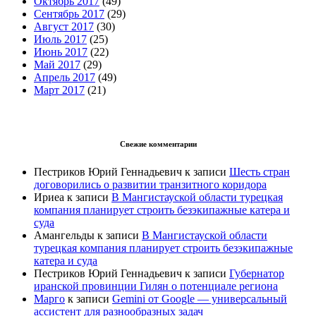
Октябрь 2017
(49)
Сентябрь 2017
(29)
Август 2017
(30)
Июль 2017
(25)
Июнь 2017
(22)
Май 2017
(29)
Апрель 2017
(49)
Март 2017
(21)
Свежие комментарии
Пестриков Юрий Геннадьевич
к записи
Шесть стран
договорились о развитии транзитного коридора
Ириеа
к записи
В Мангистауской области турецкая
компания планирует строить безэкипажные катера и
суда
Амангельды
к записи
В Мангистауской области
турецкая компания планирует строить безэкипажные
катера и суда
Пестриков Юрий Геннадьевич
к записи
Губернатор
иранской провинции Гилян о потенциале региона
Марго
к записи
Gemini от Google — универсальный
ассистент для разнообразных задач