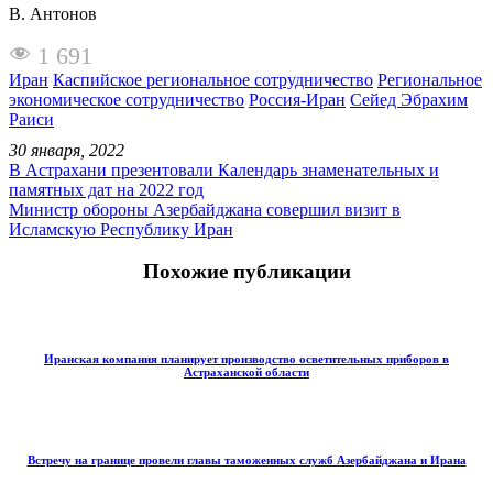
В. Антонов
1 691
Иран
Каспийское региональное сотрудничество
Региональное
экономическое сотрудничество
Россия-Иран
Сейед Эбрахим
Раиси
30 января, 2022
В Астрахани презентовали Календарь знаменательных и
памятных дат на 2022 год
Министр обороны Азербайджана совершил визит в
Исламскую Республику Иран
Похожие публикации
Иранская компания планирует производство осветительных приборов в
Астраханской области
Встречу на границе провели главы таможенных служб Азербайджана и Ирана