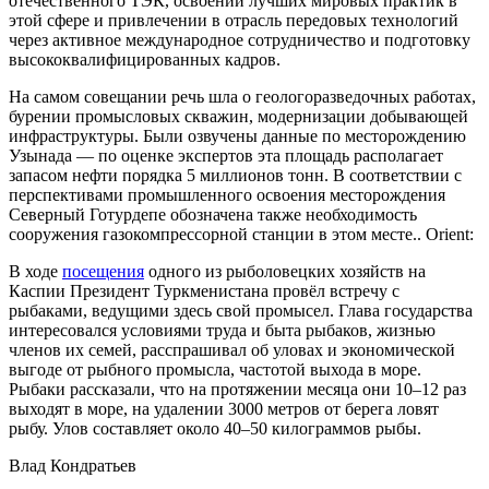
отечественного ТЭК, освоении лучших мировых практик в
этой сфере и привлечении в отрасль передовых технологий
через активное международное сотрудничество и подготовку
высококвалифицированных кадров.
На самом совещании речь шла о геологоразведочных работах,
бурении промысловых скважин, модернизации добывающей
инфраструктуры. Были озвучены данные по месторождению
Узынада — по оценке экспертов эта площадь располагает
запасом нефти порядка 5 миллионов тонн. В соответствии с
перспективами промышленного освоения месторождения
Северный Готурдепе обозначена также необходимость
сооружения газокомпрессорной станции в этом месте.. Orient:
В ходе
посещения
одного из рыболовецких хозяйств на
Каспии Президент Туркменистана провёл встречу с
рыбаками, ведущими здесь свой промысел. Глава государства
интересовался условиями труда и быта рыбаков, жизнью
членов их семей, расспрашивал об уловах и экономической
выгоде от рыбного промысла, частотой выхода в море.
Рыбаки рассказали, что на протяжении месяца они 10–12 раз
выходят в море, на удалении 3000 метров от берега ловят
рыбу. Улов составляет около 40–50 килограммов рыбы.
Влад Кондратьев