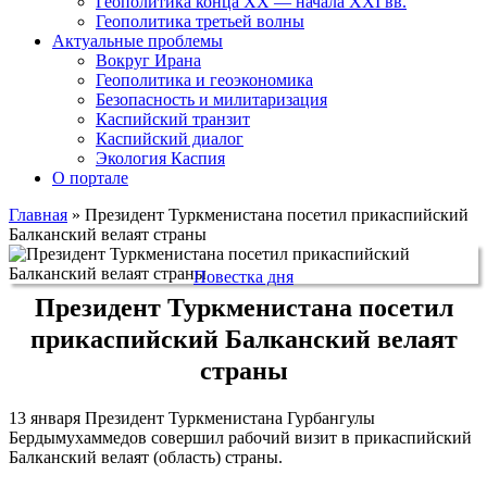
Геополитика конца XX — начала XXI вв.
Геополитика третьей волны
Актуальные проблемы
Вокруг Ирана
Геополитика и геоэкономика
Безопасность и милитаризация
Каспийский транзит
Каспийский диалог
Экология Каспия
О портале
Главная
»
Президент Туркменистана посетил прикаспийский
Балканский велаят страны
Повестка дня
Президент Туркменистана посетил
прикаспийский Балканский велаят
страны
13 января Президент Туркменистана Гурбангулы
Бердымухаммедов совершил рабочий визит в прикаспийский
Балканский велаят (область) страны.