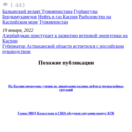
1 443
Балканский велаят Туркменистана
Гурбангулы
Бердымухамедов
Нефть и газ Каспия
Рыболовство на
Каспийском море
Туркменистан
19 января, 2022
Азербайджан приступает к развитию ветровой энергетики на
Каспии
Губернатор Астраханской области встретился с российским
руководством
Похожие публикации
На Каспии проведены учения по ликвидации разлива нефти и чрезвычайных
ситуаций
Главы МИД Казахстана и США обсудили ситуацию вокруг КТК