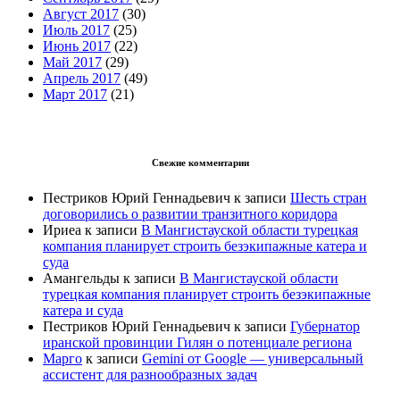
Август 2017
(30)
Июль 2017
(25)
Июнь 2017
(22)
Май 2017
(29)
Апрель 2017
(49)
Март 2017
(21)
Свежие комментарии
Пестриков Юрий Геннадьевич
к записи
Шесть стран
договорились о развитии транзитного коридора
Ириеа
к записи
В Мангистауской области турецкая
компания планирует строить безэкипажные катера и
суда
Амангельды
к записи
В Мангистауской области
турецкая компания планирует строить безэкипажные
катера и суда
Пестриков Юрий Геннадьевич
к записи
Губернатор
иранской провинции Гилян о потенциале региона
Марго
к записи
Gemini от Google — универсальный
ассистент для разнообразных задач