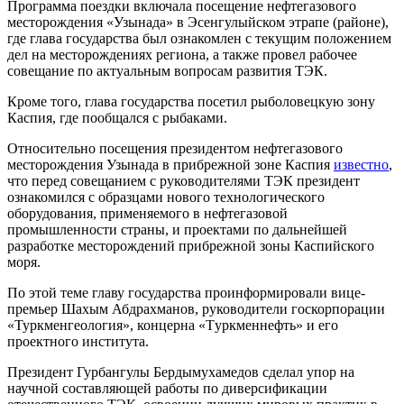
Программа поездки включала посещение нефтегазового
месторождения «Узынада» в Эсенгулыйском этрапе (районе),
где глава государства был ознакомлен с текущим положением
дел на месторождениях региона, а также провел рабочее
совещание по актуальным вопросам развития ТЭК.
Кроме того, глава государства посетил рыболовецкую зону
Каспия, где пообщался с рыбаками.
Относительно посещения президентом нефтегазового
месторождения Узынада в прибрежной зоне Каспия
известно
,
что перед совещанием с руководителями ТЭК президент
ознакомился с образцами нового технологического
оборудования, применяемого в нефтегазовой
промышленности страны, и проектами по дальнейшей
разработке месторождений прибрежной зоны Каспийского
моря.
По этой теме главу государства проинформировали вице-
премьер Шахым Абдрахманов, руководители госкорпорации
«Туркменгеология», концерна «Tуркменнефть» и его
проектного института.
Президент Гурбангулы Бердымухамедов сделал упор на
научной составляющей работы по диверсификации