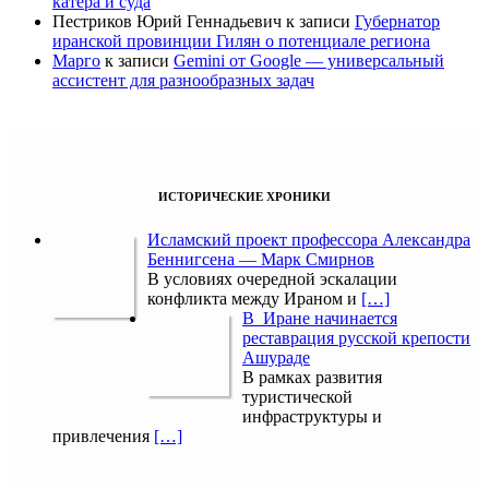
катера и суда
Пестриков Юрий Геннадьевич
к записи
Губернатор
иранской провинции Гилян о потенциале региона
Марго
к записи
Gemini от Google — универсальный
ассистент для разнообразных задач
ИСТОРИЧЕСКИЕ ХРОНИКИ
Исламский проект профессора Александра
Беннигсена — Марк Смирнов
В условиях очередной эскалации
конфликта между Ираном и
[…]
В Иране начинается
реставрация русской крепости
Ашураде
В рамках развития
туристической
инфраструктуры и
привлечения
[…]