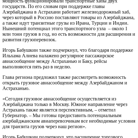
мощность функционировали транспортные хабы двух
государств. По его словам при поддержке главы
Азербайджана в Астрахани работает железнодорожный хаб,
через который в Россию поставляют товары из Азербайджана,
а также идут транзитные грузы из Ирана, Турции и Индии.
Нынешний потенциал этого транспортного узла – около 1
млн тонн грузов в год, но есть возможности для расширения и
развития грузоперевозок.
Игорь Бабушкин также подчеркнул, что благодаря поддержке
Ильхама Алиева налажено регулярное пассажирское
авиасообщение между Астраханью и Баку, рейсы
выполняются пять раз в неделю.
Глава региона предложил также рассмотреть возможность
открыть грузовое авиасообщение между Азербайджаном и
Астраханью.
«Сегодня грузовое авиасообщение осуществляется из
Азербайджана только в Москву. Южное направление через
Астрахань также является перспективным, – отметил
Губернатор. – Мы готовы предоставить потенциальным
азербайджанским авиаперевозчикам все необходимые условия
для транзита грузов через наш регион».
Игорь Бабушкин подчеркнул, что расширение торгового