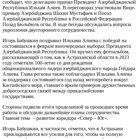
сообщает, что делегацию принял Президент Азербайджанской
Республики Ильхам Алиев. В переговорах участвовали Вице-
премьер Азербайджана Шахин Мустафаев и Посол
Азербайджанской Республики в Российской Федерации
Полад Бюльбюль оглы. В ходе беседы обсуждались вопросы
укрепления двустороннего сотрудничества.
Игорь Бабушкин поздравил Ильхама Алиева с победой на
состоявшихся в феврале внеочередных выборах Президента
Азербайджанской Республики. Он вручил ему фотоальбом,
рассказывающий о том, как в Астраханской области в 2023
году отметили 100-летие со дня рождения
общенационального лидера азербайджанского народа Гейдара
Алиева. Глава региона также поблагодарил Ильхама Алиева
за поддержку состоявшегося год назад мотопробега вокруг
Каспийского моря, ставшего ярким примером дружественных
добрососедских связей между прикаспийскими
государствами.
Стороны подвели итоги проделанной за прошедшее время
работы и обсудили дальнейшие планы сотрудничества.
Главная тема – развитие коридора «Север – Юг».
Игорь Бабушкин, в частности, отметил, что в Астрахани
прикладываются все усилия для того, чтобы на полную