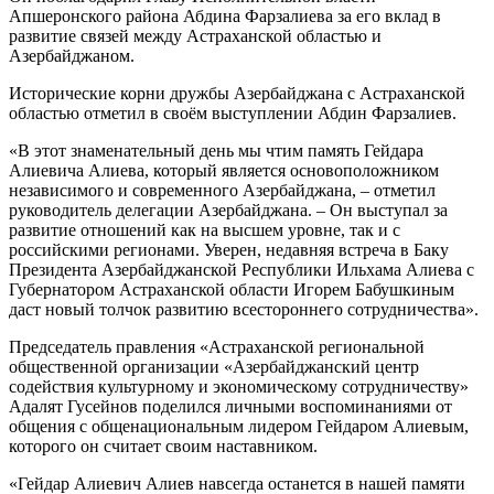
Апшеронского района Абдина Фарзалиева за его вклад в
развитие связей между Астраханской областью и
Азербайджаном.
Исторические корни дружбы Азербайджана с Астраханской
областью отметил в своём выступлении Абдин Фарзалиев.
«В этот знаменательный день мы чтим память Гейдара
Алиевича Алиева, который является основоположником
независимого и современного Азербайджана, – отметил
руководитель делегации Азербайджана. – Он выступал за
развитие отношений как на высшем уровне, так и с
российскими регионами. Уверен, недавняя встреча в Баку
Президента Азербайджанской Республики Ильхама Алиева с
Губернатором Астраханской области Игорем Бабушкиным
даст новый толчок развитию всестороннего сотрудничества».
Председатель правления «Астраханской региональной
общественной организации «Азербайджанский центр
содействия культурному и экономическому сотрудничеству»
Адалят Гусейнов поделился личными воспоминаниями от
общения с общенациональным лидером Гейдаром Алиевым,
которого он считает своим наставником.
«Гейдар Алиевич Алиев навсегда останется в нашей памяти