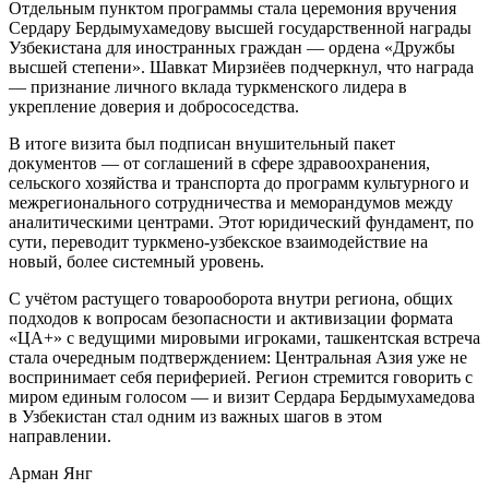
Отдельным пунктом программы стала церемония вручения
Сердару Бердымухамедову высшей государственной награды
Узбекистана для иностранных граждан — ордена «Дружбы
высшей степени». Шавкат Мирзиёев подчеркнул, что награда
— признание личного вклада туркменского лидера в
укрепление доверия и добрососедства.
В итоге визита был подписан внушительный пакет
документов — от соглашений в сфере здравоохранения,
сельского хозяйства и транспорта до программ культурного и
межрегионального сотрудничества и меморандумов между
аналитическими центрами. Этот юридический фундамент, по
сути, переводит туркмено-узбекское взаимодействие на
новый, более системный уровень.
С учётом растущего товарооборота внутри региона, общих
подходов к вопросам безопасности и активизации формата
«ЦА+» с ведущими мировыми игроками, ташкентская встреча
стала очередным подтверждением: Центральная Азия уже не
воспринимает себя периферией. Регион стремится говорить с
миром единым голосом — и визит Сердара Бердымухамедова
в Узбекистан стал одним из важных шагов в этом
направлении.
Арман Янг