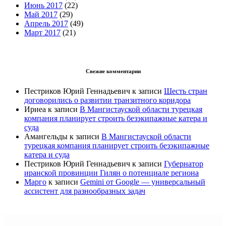
Июнь 2017
(22)
Май 2017
(29)
Апрель 2017
(49)
Март 2017
(21)
Свежие комментарии
Пестриков Юрий Геннадьевич
к записи
Шесть стран
договорились о развитии транзитного коридора
Ириеа
к записи
В Мангистауской области турецкая
компания планирует строить безэкипажные катера и
суда
Амангельды
к записи
В Мангистауской области
турецкая компания планирует строить безэкипажные
катера и суда
Пестриков Юрий Геннадьевич
к записи
Губернатор
иранской провинции Гилян о потенциале региона
Марго
к записи
Gemini от Google — универсальный
ассистент для разнообразных задач