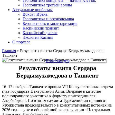
Геополитика конца XX — начала XXI вв.
Геополитика третьей волны
Актуальные проблемы
Вокруг Ирана
Геополитика и геоэкономика
Безопасность и милитаризация
Каспийский транзит
Каспийский диалог
Экология Каспия
О портале
Главная
»
Результаты визита Сердара Бердымухамедова в
Ташкент
Повестка дня
Результаты визита Сердара
Бердымухамедова в Ташкент
16–17 ноября в Ташкенте прошла VII Консультативная встреча
глав государств Центральной Азии. Впервые в качестве
полноправного участника к формату присоединился
Азербайджан. По итогам саммита Туркменистан принял от
Узбекистана председательство в консультативных встречах на
2026 год — уже в обновлённой конфигурации «Центральная
Азия плюс Азербайджан».