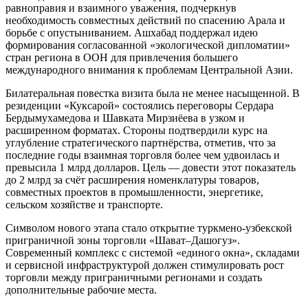
равноправия и взаимного уважения, подчеркнув
необходимость совместных действий по спасению Арала и
борьбе с опустыниванием. Ашхабад поддержал идею
формирования согласованной «экологической дипломатии»
стран региона в ООН для привлечения большего
международного внимания к проблемам Центральной Азии.
Билатеральная повестка визита была не менее насыщенной. В
резиденции «Куксарой» состоялись переговоры Сердара
Бердымухамедова и Шавката Мирзиёева в узком и
расширенном форматах. Стороны подтвердили курс на
углубление стратегического партнёрства, отметив, что за
последние годы взаимная торговля более чем удвоилась и
превысила 1 млрд долларов. Цель — довести этот показатель
до 2 млрд за счёт расширения номенклатуры товаров,
совместных проектов в промышленности, энергетике,
сельском хозяйстве и транспорте.
Символом нового этапа стало открытие туркмено-узбекской
приграничной зоны торговли «Шават–Дашогуз».
Современный комплекс с системой «единого окна», складами
и сервисной инфраструктурой должен стимулировать рост
торговли между приграничными регионами и создать
дополнительные рабочие места.