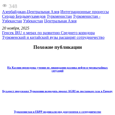
348
Азербайджан-Центральная Азия
Интеграционные процессы
Сердар Бердымухамедов
Туркменистан
Туркменистан -
Узбекистан
Узбекистан
Центральная Азия
20 ноября, 2025
Генсек IRU о мерах по развитию Среднего коридора
Туркменский и китайский вузы расширят сотрудничество
Похожие публикации
На Каспии проведены учения по ликвидации разлива нефти и чрезвычайных
ситуаций
Бухарест предложил Туркмении возродить проект AGRI по поставкам газа в Европу
Туркменистан и ЕБРР подписали ряд документов о сотрудничестве