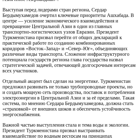
Выступая перед лидерами стран региона, Сердар
Бердымухамедов очертил ключевые приоритеты Ашхабада. В
центре — усиление экономического взаимодействия и
превращение Центральной Азии в один из главных
транспортно-логистических узлов Евразии. Президент
Туркменистана призвал перейти от общих деклараций к
практической работе по созданию комбинированных
коридоров «Восток–Запад» и «Север–Юг», объединяющих
различные виды транспорта. Сложение инфраструктурного
потенциала государств региона глава государства назвал
стратегической задачей, отвечающей долгосрочным интересам
всех участников.
Отдельный акцент был сделан на энергетике. Туркменистан
предложил развивать не только трубопроводные проекты, но
и создать мощную сеть производства, поставок и потребления
электроэнергии в Центральной Азии и за её пределами. Такая
система, по мнению Сердара Бердымухамедова, должна стать
«страховкой» от внешних шоков и обеспечить устойчивость
энергоснабжения.
Важной частью выступления стала и тема воды и экологии.
Президент Туркменистана призвал выстраивать
взаимодействие по водным ресурсам на принципах