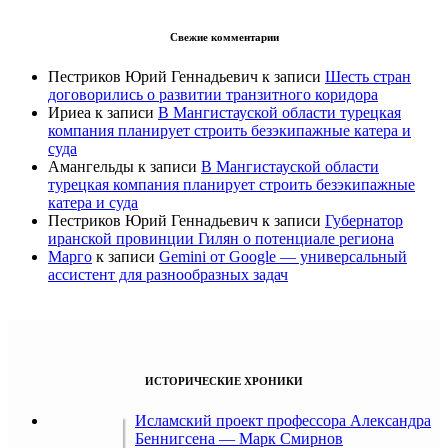
Свежие комментарии
Пестриков Юрий Геннадьевич
к записи
Шесть стран
договорились о развитии транзитного коридора
Ириеа
к записи
В Мангистауской области турецкая
компания планирует строить безэкипажные катера и
суда
Амангельды
к записи
В Мангистауской области
турецкая компания планирует строить безэкипажные
катера и суда
Пестриков Юрий Геннадьевич
к записи
Губернатор
иранской провинции Гилян о потенциале региона
Марго
к записи
Gemini от Google — универсальный
ассистент для разнообразных задач
ИСТОРИЧЕСКИЕ ХРОНИКИ
Исламский проект профессора Александра
Беннигсена — Марк Смирнов