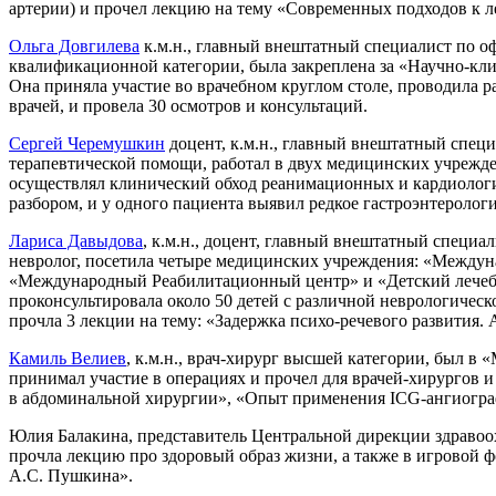
артерии) и прочел лекцию на тему «Современных подходов к л
Ольга Довгилева
к.м.н., главный внештатный специалист по о
квалификационной категории, была закреплена за «Научно-кл
Она приняла участие во врачебном круглом столе, проводила 
врачей, и провела 30 осмотров и консультаций.
Сергей Черемушкин
доцент, к.м.н., главный внештатный специ
терапевтической помощи, работал в двух медицинских учрежд
осуществлял клинический обход реанимационных и кардиологи
разбором, и у одного пациента выявил редкое гастроэнтерологи
Лариса Давыдова
, к.м.н., доцент, главный внештатный специ
невролог, посетила четыре медицинских учреждения: «Междун
«Международный Реабилитационный центр» и «Детский лечебн
проконсультировала около 50 детей с различной неврологическо
прочла 3 лекции на тему: «Задержка психо-речевого развития.
Камиль Велиев
, к.м.н., врач-хирург высшей категории, был в
принимал участие в операциях и прочел для врачей-хирургов 
в абдоминальной хирургии», «Опыт применения ICG-ангиогра
Юлия Балакина, представитель Центральной дирекции здравоо
прочла лекцию про здоровый образ жизни, а также в игровой 
А.С. Пушкина».