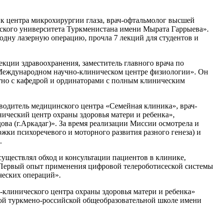
к центра микрохирургии глаза, врач-офтальмолог высшей
нского университета Туркменистана имени Мырата Гаррыева».
одну лазерную операцию, прочла 7 лекций для студентов и
кции здравоохранения, заместитель главного врача по
«Международном научно-клиническом центре физиологии». Он
стно с кафедрой и ординаторами с полным клиническим
оводитель медицинского центра «Семейная клиника», врач-
ческий центр охраны здоровья матери и ребенка»,
 (г.Аркадаг)». За время реализации Миссии осмотрела и
ржки психоречевого и моторного развития разного генеза) и
.
существлял обход и консультации пациентов в клинике,
, «Первый опыт применения цифровой телероботисеской системы
ческих операций».
клинического центра охраны здоровья матери и ребенка»
ной туркмено-российской общеобразовательной школе имени