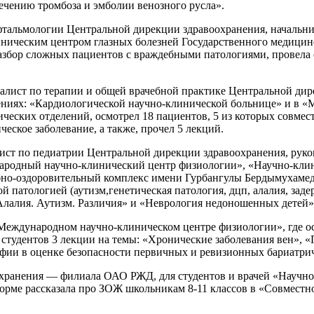
ечению тромбоза и эмболии венозного русла».
фтальмологии Центральной дирекции здравоохранения, начальни
иническим центром глазных болезней Государственного медици
разбор сложных пациентов с враждебными патологиями, провела 
алист по терапии и общей врачебной практике Центральной дире
ениях: «Кардиологической научно-клинической больнице» и в 
ческих отделений, осмотрел 18 пациентов, 5 из которых совме
ческое заболевание, а также, прочел 5 лекций.
алист по педиатрии Центральной дирекции здравоохранения, рук
ародный научно-клинический центр физиологии», «Научно-клини
о-оздоровительный комплекс имени Гурбангулы Бердымухамедова
й патологией (аутизм,генетическая патология, дцп, алалия, заде
 Алалия. Аутизм. Различия» и «Неврология недоношенных детей»
 «Международном научно-клиническом центре физиологии», где о
и студентов 3 лекции на темы: «Хронические заболевания вен»
фии в оценке безопасности первичных и ревизионных бариатри
хранения — филиала ОАО РЖД, для студентов и врачей «Научно-
форме рассказала про ЗОЖ школьникам 8-11 классов в «Совмест