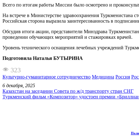
Всего по итогам работы Миссии было осмотрено и проконсульт
На встрече в Министерстве здравоохранения Туркменистана ст
Российская сторона выразила заинтересованность в подписани
Обсудив итоги акции, представители Минздрава Туркменистана
проведении обучающих мероприятий и стажировках врачей.
Уровень технического оснащения лечебных учреждений Туркме
Подготовила Наталья БУТЫРИНА
323
Культурно-гуманитарное сотрудничество
Медицина
Россия
Рос
6 декабря, 2025
Казахстан на заседании Совета по ж/д транспорту стран СНГ
Туркменский фильм «Композитор» удостоен премии «Бриллиан
Полн