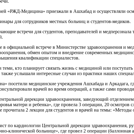
ечи.
врачей «РЖД-Медицина» приезжали в Ашхабад и осуществляли осм
инары для сотрудников местных больниц и студентов-медиков.
чающие встречи для студентов, преподавателей и медперсонала
й.
 в официальной встрече в Министерстве здравоохранения и ме
равоохранения, обмен опытом и внедрение современных медицин
повышения квалификации специалистов.
 теми, кто планирует связать жизнь с медициной или поступать
а также услышали интересные случаи из практики наших специа
а» посетили медицинские учреждения Ашхабада и Аркадага, гд
онсультировали врачей во время операций, а также сами провод
нтральной дирекции здравоохранения, заведующий отделением 
ровья матери и ребенка», где провела 3 операции, 20 осмотров
же прочитала 2 лекции для студентов и врачей на темы: «Метод
ист по кардиологии Центральной дирекции здравоохранения, рук
учно-клинической больнице», где провел 2 операции (баллонная