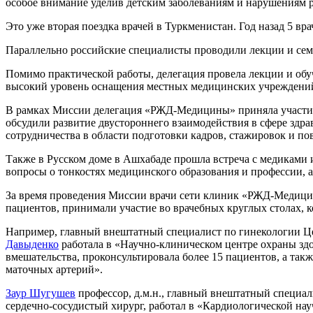
особое внимание уделив детским заболеваниям и нарушениям р
Это уже вторая поездка врачей в Туркменистан. Год назад 5 
Параллельно российские специалисты проводили лекции и сем
Помимо практической работы, делегация провела лекции и обу
высокий уровень оснащения местных медицинских учреждени
В рамках Миссии делегация «РЖД-Медицины» приняла участие
обсудили развитие двустороннего взаимодействия в сфере зд
сотрудничества в области подготовки кадров, стажировок и 
Также в Русском доме в Ашхабаде прошла встреча с медиками и
вопросы о тонкостях медицинского образования и профессии, 
За время проведения Миссии врачи сети клиник «РЖД-Медицин
пациентов, принимали участие во врачебных круглых столах, к
Например, главный внештатный специалист по гинекологии Це
Давыденко
работала в «Научно-клиническом центре охраны здо
вмешательства, проконсультировала более 15 пациентов, а так
маточных артерий».
Заур Шугушев
профессор, д.м.н., главный внештатный специал
сердечно-сосудистый хирург, работал в «Кардиологической на