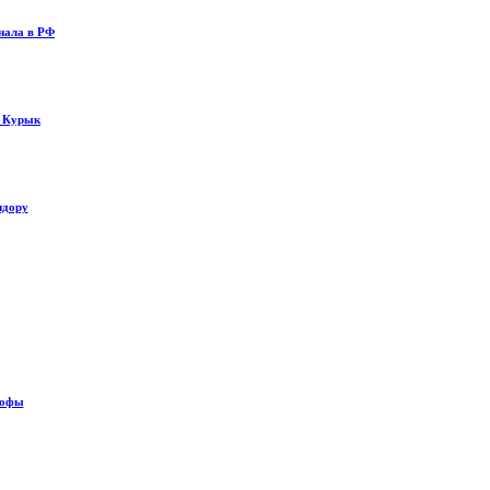
нала в РФ
у Курык
идору
рофы