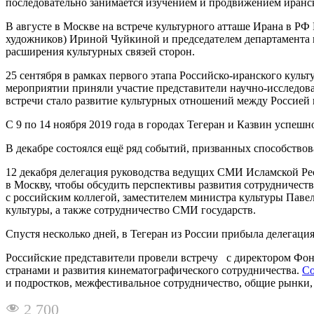
последовательно занимается изучением и продвижением иранск
В августе в Москве на встрече культурного атташе Ирана в Р
художников) Ириной Чуйкиной и председателем департамента 
расширения культурных связей сторон.
25 сентября в рамках первого этапа Российско-иранского куль
мероприятии приняли участие представители научно-исследоват
встречи стало развитие культурных отношений между Россией
С 9 по 14 ноября 2019 года в городах Тегеран и Казвин успеш
В декабре состоялся ещё ряд событий, призванных способствов
12 декабря делегация руководства ведущих СМИ Исламской Ре
в Москву, чтобы обсудить перспективы развития сотрудничест
с российским коллегой, заместителем министра культуры Паве
культуры, а также сотрудничество СМИ государств.
Спустя несколько дней, в Тегеран из России прибыла делегац
Российские представители провели встречу с директором Фо
странами и развития кинематографического сотрудничества.
Со
и подростков, межфестивальное сотрудничество, общие рынки,
2 700