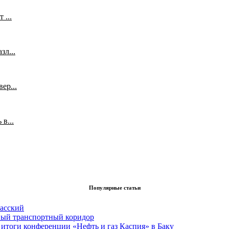
 ...
л...
ер...
в...
Популярные статьи
асский
вый транспортный коридор
итоги конференции «Нефть и газ Каспия» в Баку