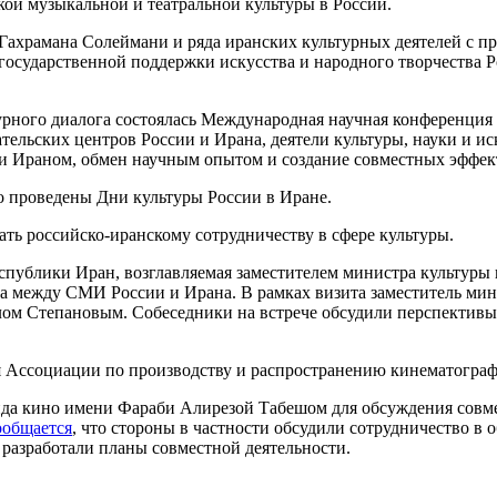
ой музыкальной и театральной культуры в России.
Ф Гахрамана Солеймани и ряда иранских культурных деятелей с
государственной поддержки искусства и народного творчества
турного диалога состоялась Международная научная конференция 
ельских центров России и Ирана, деятели культуры, науки и ис
 и Ираном, обмен научным опытом и создание совместных эффе
но проведены Дни культуры России в Иране.
ать российско-иранскому сотрудничеству в сфере культуры.
спублики Иран, возглавляемая заместителем министра культур
ва между СМИ России и Ирана. В рамках визита заместитель ми
лом Степановым. Собеседники на встрече обсудили перспективы 
ия Ассоциации по производству и распространению кинематограф
нда кино имени Фараби Алирезой Табешом для обсуждения совм
общается
, что стороны в частности обсудили сотрудничество в 
 разработали планы совместной деятельности.