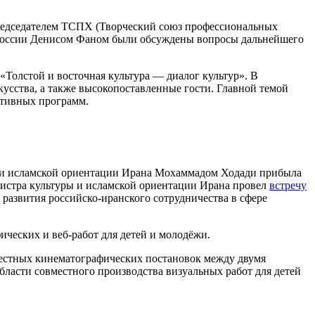
 председателем ТСПХ (Творческий союз профессиональных
 России Денисом Фаном были обсуждены вопросы дальнейшего
«Толстой и восточная культура — диалог культур». В
кусства, а также высокопоставленные гости. Главной темой
ктивных программ.
ы и исламской ориентации Ирана Мохаммадом Ходади прибыла
нистра культуры и исламской ориентации Ирана провел
встречу
развития российско-иранского сотрудничества в сфере
ических и веб-работ для детей и молодёжи.
естных кинематографических постановок между двумя
области совместного производства визуальных работ для детей