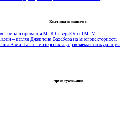
Комментарии экспертов
тивы финансирования МТК Север-Юг и ТМТМ
Азии – взгляд Джавлона Вахабова на многовекторность
ьной Азии: баланс интересов и управляемая конкуренция
Архив публикаций