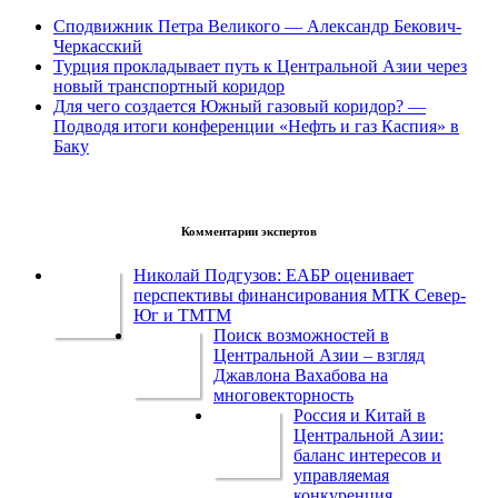
Сподвижник Петра Великого — Александр Бекович-
Черкасский
Турция прокладывает путь к Центральной Азии через
новый транспортный коридор
Для чего создается Южный газовый коридор? —
Подводя итоги конференции «Нефть и газ Каспия» в
Баку
Комментарии экспертов
Николай Подгузов: ЕАБР оценивает
перспективы финансирования МТК Север-
Юг и ТМТМ
Поиск возможностей в
Центральной Азии – взгляд
Джавлона Вахабова на
многовекторность
Россия и Китай в
Центральной Азии:
баланс интересов и
управляемая
конкуренция