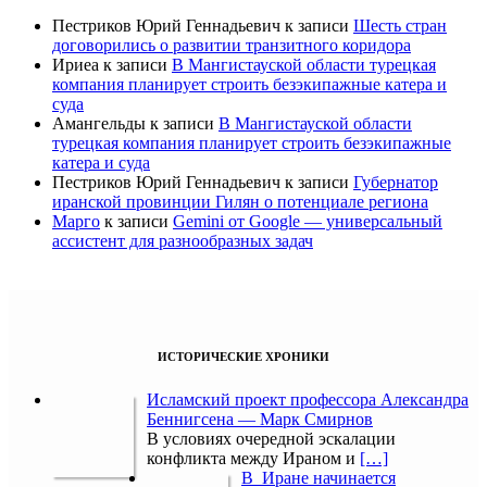
Пестриков Юрий Геннадьевич
к записи
Шесть стран
договорились о развитии транзитного коридора
Ириеа
к записи
В Мангистауской области турецкая
компания планирует строить безэкипажные катера и
суда
Амангельды
к записи
В Мангистауской области
турецкая компания планирует строить безэкипажные
катера и суда
Пестриков Юрий Геннадьевич
к записи
Губернатор
иранской провинции Гилян о потенциале региона
Марго
к записи
Gemini от Google — универсальный
ассистент для разнообразных задач
ИСТОРИЧЕСКИЕ ХРОНИКИ
Исламский проект профессора Александра
Беннигсена — Марк Смирнов
В условиях очередной эскалации
конфликта между Ираном и
[…]
В Иране начинается