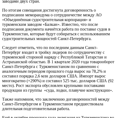
заводами двух стран.
По итогам совещания достигнута договоренность о
подписании меморандума о сотрудничестве между АО
«Объединённая судостроительная корпорация» и
туркменским заводом «Балкан». Известно, что после
подписания документа начнётся работа по поставке судов в
Туркменистан, которые будут собираться с использованием
судостроительных мощностей Санкт-Петербурга.
Следует отметить, что по последним данным Санкт-
Петербург входит в тройку лидеров по сотрудничеству с
туркменской стороной наряду с Республикой Татарстан и
Астраханской областью. В 1 квартале 2020 года товарооборот
Санкт-Петербурга с Туркменистаном по сравнению с
аналогичным периодом прошлого года вырос на 78,2% и
составил порядка 2,6 млн долларов США. Импорт вырос
многократно (+290%) и составил 525 тыс. долларов США (92
место). Рост экспорта обусловлен крупными поставками
продукции из группы «суда, лодки, плавучие конструкции».
Также напомним, что заключению договоренностей между
Санкт-Петербургом и Туркменистаном предшествовала
длительная подготовительная работа.
Ещё в октябре прошлого года делегация из Туркменистана во