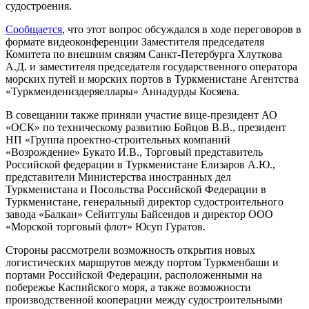
судостроения.
Сообщается
, что этот вопрос обсуждался в ходе переговоров в
формате видеоконференции Заместителя председателя
Комитета по внешним связям Санкт-Петербурга Хлуткова
А.Д. и заместителя председателя государственного оператора
морских путей и морских портов в Туркменистане Агентства
«Туркмендениздеряеллары» Аннадурды Косяева.
В совещании также приняли участие вице-президент АО
«ОСК» по техническому развитию Бойцов В.В., президент
НП «Группа проектно-строительных компаний
«Возрождение» Букато И.В., Торговый представитель
Российской федерации в Туркменистане Елизаров А.Ю.,
представители Министерства иностранных дел
Туркменистана и Посольства Российской Федерации в
Туркменистане, генеральный директор судостроительного
завода «Балкан» Сейитгулы Байсеидов и директор ООО
«Морской торговый флот» Юсуп Гуратов.
Стороны рассмотрели возможность открытия новых
логистических маршрутов между портом Туркменбаши и
портами Российской Федерации, расположенными на
побережье Каспийского моря, а также возможности
производственной кооперации между судостроительными