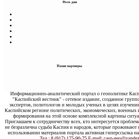
Фото дня
Наши партнеры
Информационно-аналитический портал о геополитике Касп
"Каспийский вестник" - сетевое издание, созданное групп
экспертов, политологов и молодых ученых в целях изучени
Каспийском регионе политических, экономических, военных 
формирования на этой основе комплексной картины ситуа
Приглашаем к сотрудничеству всех, кто интересуется проблем
не безразлична судьба Каспия и народов, которые проживают 
использовании материалов портала активная гиперссылка на 
Тел.: 8 (917) 175-90-75 E-mail: casp-geo@yandex