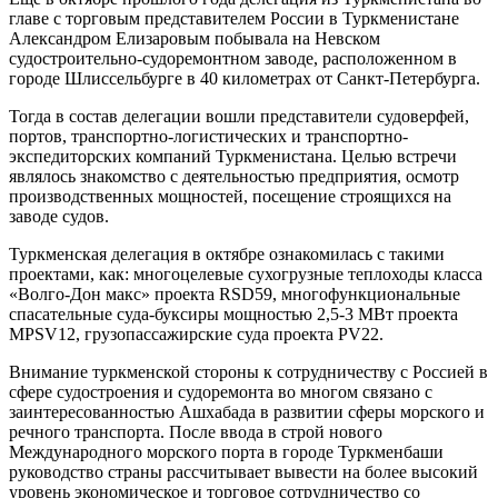
главе с торговым представителем России в Туркменистане
Александром Елизаровым побывала на Невском
судостроительно-судоремонтном заводе, расположенном в
городе Шлиссельбурге в 40 километрах от Санкт-Петербурга.
Тогда в состав делегации вошли представители судоверфей,
портов, транспортно-логистических и транспортно-
экспедиторских компаний Туркменистана. Целью встречи
являлось знакомство с деятельностью предприятия, осмотр
производственных мощностей, посещение строящихся на
заводе судов.
Туркменская делегация в октябре ознакомилась с такими
проектами, как: многоцелевые сухогрузные теплоходы класса
«Волго-Дон макс» проекта RSD59, многофункциональные
спасательные суда-буксиры мощностью 2,5-3 МВт проекта
MPSV12, грузопассажирские суда проекта PV22.
Внимание туркменской стороны к сотрудничеству с Россией в
сфере судостроения и судоремонта во многом связано с
заинтересованностью Ашхабада в развитии сферы морского и
речного транспорта. После ввода в строй нового
Международного морского порта в городе Туркменбаши
руководство страны рассчитывает вывести на более высокий
уровень экономическое и торговое сотрудничество со