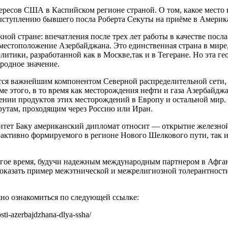
тересов США в Каспийском регионе страной. О том, какое место
ступлению бывшего посла Роберта Секуты на приёме в Американ
ной стране: впечатления после трех лет работы в качестве пос
местоположение Азербайджана. Это единственная страна в мире,
итики, разработанной как в Москве,так и в Тегеране. Но эта ге
родное значение.
ляется важнейшим компонентом Северной распределительной се
 этого, в то время как месторождения нефти и газа Азербайджан
щении продуктов этих месторождений в Европу и остальной мир
шрутам, проходящим через Россию или Иран.
ет Баку американский дипломат относит — открытие железной 
 активно формируемого в регионе Нового Шелкового пути, так 
лгое время, будучи надежным международным партнером в Афган
показать пример межэтнической и межрелигиозной толерантности 
но ознакомиться по следующей ссылке:
osti-azerbajdzhana-dlya-ssha/