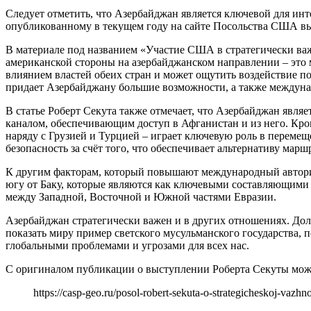
Следует отметить, что Азербайджан является ключевой для ин
опубликованному в текущем году на сайте Посольства США вы
В материале под названием «Участие США в стратегически важ
американской стороны на азербайджанском направлении – это 
влиянием властей обеих стран и может ощутить воздействие пол
придает Азербайджану большие возможности, а также междуна
В статье Роберт Секута также отмечает, что Азербайджан яв
каналом, обеспечивающим доступ в Афганистан и из него. Кроме
наряду с Грузией и Турцией – играет ключевую роль в переме
безопасность за счёт того, что обеспечивает альтернативу мар
К другим факторам, который повышают международный авторит
югу от Баку, которые являются как ключевыми составляющими
между Западной, Восточной и Южной частями Евразии.
Азербайджан стратегически важен и в других отношениях. До
показать миру пример светского мусульманского государства, 
глобальными проблемами и угрозами для всех нас.
С оригиналом публикации о выступлении Роберта Секуты мож
https://casp-geo.ru/posol-robert-sekuta-o-strategicheskoj-vazhn