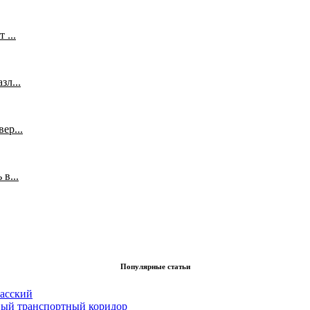
 ...
л...
ер...
в...
Популярные статьи
асский
вый транспортный коридор