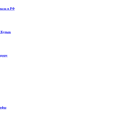
нала в РФ
у Курык
идору
рофы