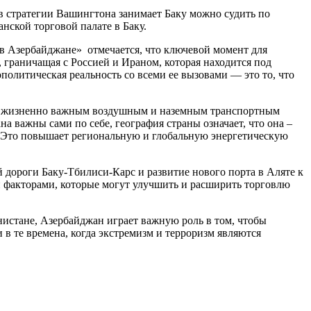
 в стратегии Вашингтона занимает Баку можно судить по
ской торговой палате в Баку.
лав Азербайджане» отмечается, что ключевой момент для
 граничащая с Россией и Ираном, которая находится под
ополитическая реальность со всеми ее вызовами — это то, что
ти, жизненно важным воздушным и наземным транспортным
а важны сами по себе, география страны означает, что она –
. Это повышает региональную и глобальную энергетическую
дороги Баку-Тбилиси-Карс и развитие нового порта в Аляте к
и факторами, которые могут улучшить и расширить торговлю
истане, Азербайджан играет важную роль в том, чтобы
в те времена, когда экстремизм и терроризм являются