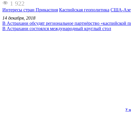
1 922
Интересы стран Прикаспия
Каспийская геополитика
США-Азе
14 декабря, 2018
В Астрахани обсудят региональное партнёрство «каспийской п
В Астрахани состоялся международный круглый стол
У т