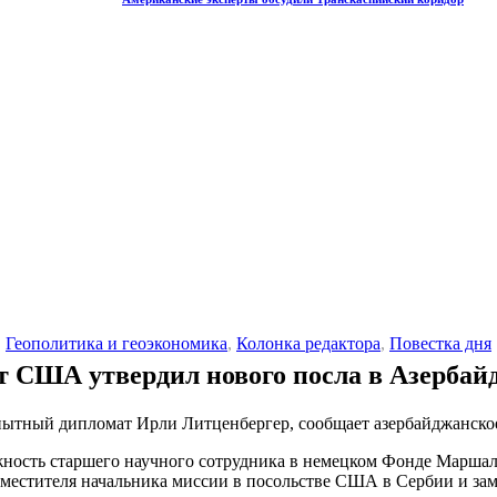
Геополитика и геоэкономика
,
Колонка редактора
,
Повестка дня
т США утвердил нового посла в Азербай
пытный дипломат Ирли Литценбергер, сообщает азербайджанско
лжность старшего научного сотрудника в немецком Фонде Марша
аместителя начальника миссии в посольстве США в Сербии и за