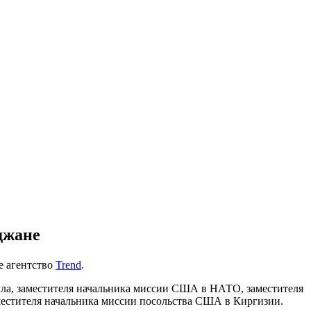
джане
е агентство
Trend
.
лла, заместителя начальника миссии США в НАТО, заместителя
местителя начальника миссии посольства США в Киргизии.