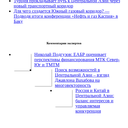
Турция прокладывает путь к Центральной Азии через
новый транспортный коридор
Для чего создается Южный газовый коридор? —
Подводя итоги конференции «Нефть и газ Каспия» в
Баку
Комментарии экспертов
Николай Подгузов: ЕАБР оценивает
перспективы финансирования МТК Север-
Юг и ТМТМ
Поиск возможностей в
Центральной Азии – взгляд
Джавлона Вахабова на
многовекторность
Россия и Китай в
Центральной Азии:
баланс интересов и
управляемая
конкуренция