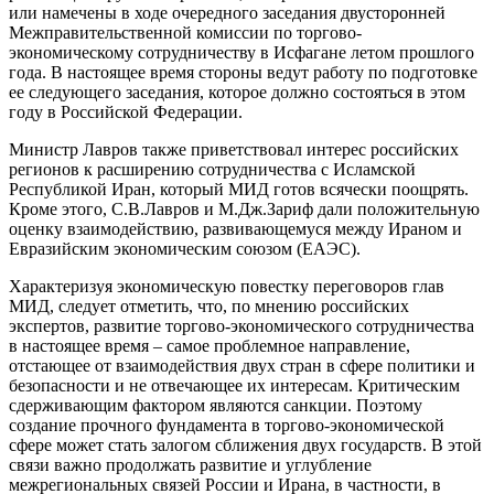
или намечены в ходе очередного заседания двусторонней
Межправительственной комиссии по торгово-
экономическому сотрудничеству в Исфагане летом прошлого
года. В настоящее время стороны ведут работу по подготовке
ее следующего заседания, которое должно состояться в этом
году в Российской Федерации.
Министр Лавров также приветствовал интерес российских
регионов к расширению сотрудничества с Исламской
Республикой Иран, который МИД готов всячески поощрять.
Кроме этого, С.В.Лавров и М.Дж.Зариф дали положительную
оценку взаимодействию, развивающемуся между Ираном и
Евразийским экономическим союзом (ЕАЭС).
Характеризуя экономическую повестку переговоров глав
МИД, следует отметить, что, по мнению российских
экспертов, развитие торгово-экономического сотрудничества
в настоящее время – самое проблемное направление,
отстающее от взаимодействия двух стран в сфере политики и
безопасности и не отвечающее их интересам. Критическим
сдерживающим фактором являются санкции. Поэтому
создание прочного фундамента в торгово-экономической
сфере может стать залогом сближения двух государств. В этой
связи важно продолжать развитие и углубление
межрегиональных связей России и Ирана, в частности, в