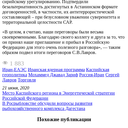
сирийскому урегулированию. Подтвердили
безальтернативность достигнутых в Астанинском формате
договоренностей, в частности, их антитеррористической
составляющей – при безусловном уважении суверенитета и
территориальной целостности САР.
«В целом, я считаю, наши переговоры были весьма
своевременными. Благодарю своего коллегу и друга за то, что
он принял наше приглашение и прибыл в Российскую
Федерацию для этого очень полезного разговора», — таким
образом подвел итоги переговоров С.В.Лавров.
1 883
Иран-ЕАЭС
Иранская ядерная программа
Каспийская
геополитика
Мохаммед Джавад Зариф
Россия-Иран
Сергей
Лавров
Торговля
21 июня, 2020
Место Каспийского региона в Энергетической стратегии
Российской Федерации
В Росрыбловстве обсудили вопросы развития
рыбохозяйственного комплекса Дагестана
Похожие публикации