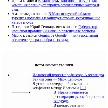
Ириеа
к записи
В Мангистауской области турецкая
компания планирует строить безэкипажные катера и
суда
Амангельды
к записи
В Мангистауской области
турецкая компания планирует строить безэкипажные
катера и суда
Пестриков Юрий Геннадьевич
к записи
Губернатор
иранской провинции Гилян о потенциале региона
Марго
к записи
Gemini от Google — универсальный
ассистент для разнообразных задач
ИСТОРИЧЕСКИЕ ХРОНИКИ
Исламский проект профессора Александра
Беннигсена — Марк Смирнов
В условиях очередной эскалации
конфликта между Ираном и
[…]
В Иране начинается
реставрация русской крепости
Ашураде
В рамках развития