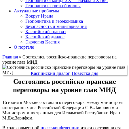
Геополитика конца XX — начала XXI вв.
Геополитика третьей волны
Актуальные проблемы
Вокруг Ирана
Геополитика и геоэкономика
Безопасность и милитаризация
Каспийский транзит
Каспийский диалог
Экология Каспия
О портале
Главная
»
Состоялись российско-иранские переговоры на
уровне глав МИД
Каспийский диалог
,
Повестка дня
Состоялись российско-иранские
переговоры на уровне глав МИД
16 июня в Москве состоялись переговоры между министром
иностранных дел Российской Федерации С.В.Лавровым и
Министром иностранных дел Исламской Республики Иран
М.Дж.Зарифом.
В ходе совместной
пресс-конференции
итоги состоявшихся