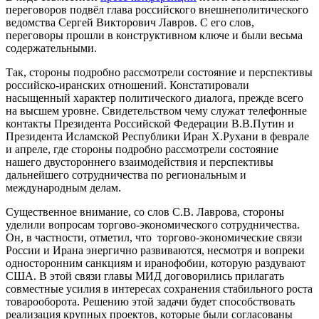
переговоров подвёл глава российского внешнеполитического
ведомства Сергей Викторович Лавров. С его слов,
переговоры прошли в конструктивном ключе и были весьма
содержательными.
Так, стороны подробно рассмотрели состояние и перспективы
российско-иранских отношений. Констатировали
насыщенный характер политического диалога, прежде всего
на высшем уровне. Свидетельством чему служат телефонные
контакты Президента Российской Федерации В.В.Путин и
Президента Исламской Республики Иран Х.Рухани в феврале
и апреле, где стороны подробно рассмотрели состояние
нашего двустороннего взаимодействия и перспективы
дальнейшего сотрудничества по региональным и
международным делам.
Существенное внимание, со слов С.В. Лаврова, стороны
уделили вопросам торгово-экономического сотрудничества.
Он, в частности, отметил, что торгово-экономические связи
России и Ирана энергично развиваются, несмотря и вопреки
односторонним санкциям и иранофобии, которую раздувают
США. В этой связи главы МИД договорились прилагать
совместные усилия в интересах сохранения стабильного роста
товарооборота. Решению этой задачи будет способствовать
реализация крупных проектов, которые были согласованы