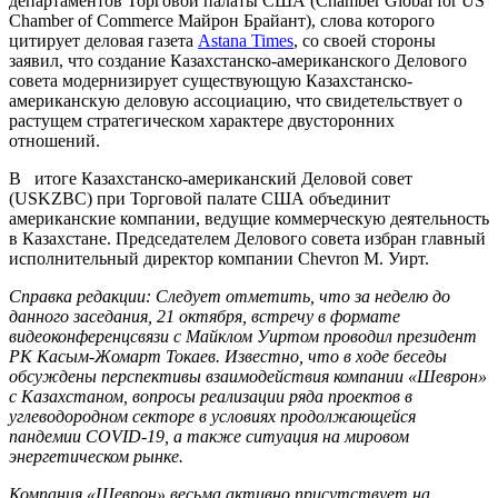
департаментов Торговой палаты США (Chamber Global for US
Chamber of Commerce Майрон Брайант), слова которого
цитирует деловая газета
Astana Times
, со своей стороны
заявил, что создание Казахстанско-американского Делового
совета модернизирует существующую Казахстанско-
американскую деловую ассоциацию, что свидетельствует о
растущем стратегическом характере двусторонних
отношений.
В итоге Казахстанско-американский Деловой совет
(USKZBC) при Торговой палате США объединит
американские компании, ведущие коммерческую деятельность
в Казахстане. Председателем Делового совета избран главный
исполнительный директор компании Chevron М. Уирт.
Справка редакции: Следует отметить, что за неделю до
данного заседания, 21 октября, встречу в формате
видеоконференцсвязи с Майклом Уиртом проводил президент
РК Касым-Жомарт Токаев. Известно, что в ходе беседы
обсуждены перспективы взаимодействия компании «Шеврон»
с Казахстаном, вопросы реализации ряда проектов в
углеводородном секторе в условиях продолжающейся
пандемии COVID-19, а также ситуация на мировом
энергетическом рынке.
Компания «Шеврон» весьма активно присутствует на