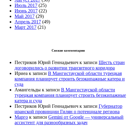
Июль 2017
(25)
Июнь 2017
(22)
Май 2017
(29)
Апрель 2017
(49)
Март 2017
(21)
Свежие комментарии
Пестриков Юрий Геннадьевич
к записи
Шесть стран
договорились о развитии транзитного коридора
Ириеа
к записи
В Мангистауской области турецкая
компания планирует строить безэкипажные катера и
суда
Амангельды
к записи
В Мангистауской области
турецкая компания планирует строить безэкипажные
катера и суда
Пестриков Юрий Геннадьевич
к записи
Губернатор
иранской провинции Гилян о потенциале региона
Марго
к записи
Gemini от Google — универсальный
ассистент для разнообразных задач