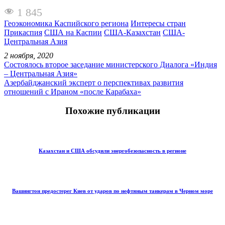
1 845
Геоэкономика Каспийского региона
Интересы стран
Прикаспия
США на Каспии
США-Казахстан
США-
Центральная Азия
2 ноября, 2020
Состоялось второе заседание министерского Диалога «Индия
– Центральная Азия»
Азербайджанский эксперт о перспективах развития
отношений с Ираном «после Карабаха»
Похожие публикации
Казахстан и США обсудили энергобезопасность в регионе
Вашингтон предостерег Киев от ударов по нефтяным танкерам в Черном море