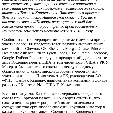
энергетическом рынке страны в качестве партнера в
реализации крупнейших проектов в нефтегазовом секторе,
таких как Тенгиз и Карачаганак. Что касается проекта
Тенгиз в прикаспийской Атырауской области РК, то в
настоящее время «Шеврон» реализует важный для
Казахстана проект по расширению производственных
мощностей Тенгизского месторождения к 2022 году.
Сообщается, что в мероприятии в режиме телемоста приняли
участие более 100 представителей ведущих американских
компаний — Chevron, GE, Shell, J.P. Morgan Chase, Princeton
Healthcare Alliance, Pfizer, Tyson Foods, IBM, Oracle, Facebook,
Google, DuPont Pioneer и других предприятий, должностные
лица Госдепартамента США, в том числе посол США в РК У.
Мозер, и Американского совета по международному
образованию. С казахстанской стороны в мероприятии
участвовали члены Правительства РК, руководители АО
«ФНБ «Самрук-Қазына», национальных компаний и фондов
развития РК, посол РК в США Е. Казыханов.
В связи с запуском Казахстанско-американского делового
совета при Торговой палате США следует отметить, что
совсем недавно ряд мероприятий по линии делового
сотрудничества организовал ещё один крупный инвестор в
казахстанскую экономику – Соединенное Королевство