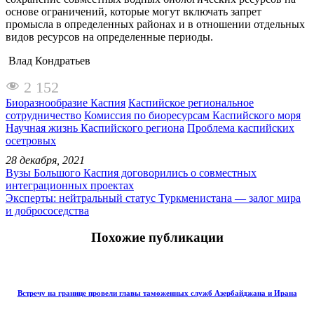
основе ограничений, которые могут включать запрет
промысла в определенных районах и в отношении отдельных
видов ресурсов на определенные периоды.
Влад Кондратьев
2 152
Биоразнообразие Каспия
Каспийское региональное
сотрудничество
Комиссия по биоресурсам Каспийского моря
Научная жизнь Каспийского региона
Проблема каспийских
осетровых
28 декабря, 2021
Вузы Большого Каспия договорились о совместных
интеграционных проектах
Эксперты: нейтральный статус Туркменистана — залог мира
и добрососедства
Похожие публикации
Встречу на границе провели главы таможенных служб Азербайджана и Ирана