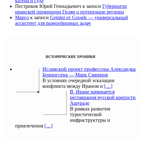
катера и суда
Пестриков Юрий Геннадьевич
к записи
Губернатор
иранской провинции Гилян о потенциале региона
Марго
к записи
Gemini от Google — универсальный
ассистент для разнообразных задач
ИСТОРИЧЕСКИЕ ХРОНИКИ
Исламский проект профессора Александра
Беннигсена — Марк Смирнов
В условиях очередной эскалации
конфликта между Ираном и
[…]
В Иране начинается
реставрация русской крепости
Ашураде
В рамках развития
туристической
инфраструктуры и
привлечения
[…]