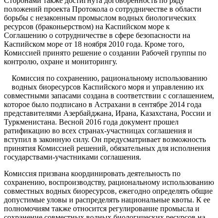
Сторонами также достигнута договоренность по ряду
положений проекта Протокола о сотрудничестве в области
борьбы с незаконным промыслом водных биологических
ресурсов (браконьерством) на Каспийском море к
Соглашению о сотрудничестве в сфере безопасности на
Каспийском море от 18 ноября 2010 года. Кроме того,
Комиссией принято решение о создании Рабочей группы по
контролю, охране и мониторингу.
Комиссия по сохранению, рациональному использованию
водных биоресурсов Каспийского моря и управлению их
совместными запасами создана в соответствии с соглашением,
которое было подписано в Астрахани в сентябре 2014 года
представителями Азербайджана, Ирана, Казахстана, России и
Туркменистана. Весной 2016 года документ прошел
ратификацию во всех странах-участницах соглашения и
вступил в законную силу. Он предусматривает возможность
принятия Комиссией решений, обязательных для исполнения
государствами-участниками соглашения.
Комиссия призвана координировать деятельность по
сохранению, воспроизводству, рациональному использованию
совместных водных биоресурсов, ежегодно определять общие
допустимые уловы и распределять национальные квоты. К ее
полномочиям также относится регулирование промысла и
сохранение совместных водных биологических ресурсов на