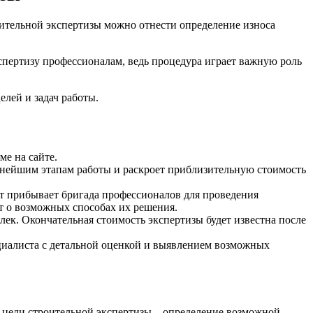
оительной экспертизы можно отнести определение износа
спертизу профессионалам, ведь процедура играет важную роль
елей и задач работы.
ме на сайте.
льнейшим этапам работы и раскроет приблизительную стоимость
кт прибывает бригада профессионалов для проведения
т о возможных способах их решения.
ек. Окончательная стоимость экспертизы будет известна после
циалиста с детальной оценкой и выявлением возможных
е цели строительной экспертизы – определение возможной