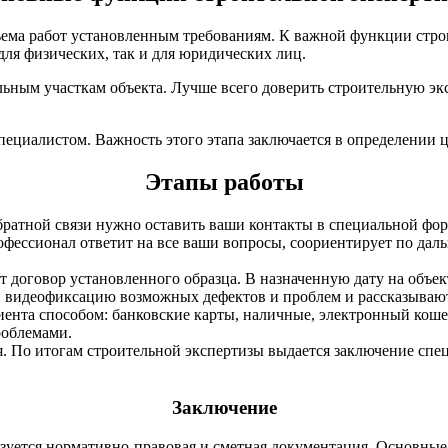
бъема работ установленным требованиям. К важной функции стр
для физических, так и для юридических лиц.
ьным участкам объекта. Лучше всего доверить строительную эк
пециалистом. Важность этого этапа заключается в определении ц
Этапы работы
братной связи нужно оставить ваши контакты в специальной фор
офессионал ответит на все ваши вопросы, соориентирует по да
ет договор установленного образца. В назначенную дату на объе
и видеофиксацию возможных дефектов и проблем и рассказываю
ента способом: банковские карты, наличные, электронный кошел
роблемами.
я. По итогам строительной экспертизы выдается заключение спе
Заключение
льзуется нормативно-правовая и сметная документация. Основны