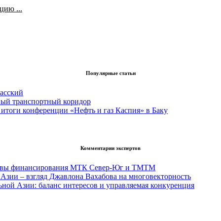
ию ...
Популярные статьи
асский
вый транспортный коридор
итоги конференции «Нефть и газ Каспия» в Баку
Комментарии экспертов
тивы финансирования МТК Север-Юг и ТМТМ
Азии – взгляд Джавлона Вахабова на многовекторность
ьной Азии: баланс интересов и управляемая конкуренция