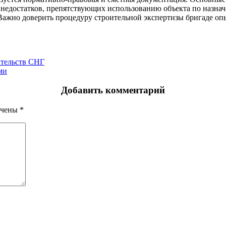
е недостатков, препятствующих использованию объекта по назн
. Важно доверить процедуру строительной экспертизы бригаде о
ительств СНГ
ми
Добавить комментарий
ечены
*