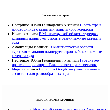
Свежие комментарии
Пестриков Юрий Геннадьевич
к записи
Шесть стран
договорились о развитии транзитного коридора
Ириеа
к записи
В Мангистауской области турецкая
компания планирует строить безэкипажные катера и
суда
Амангельды
к записи
В Мангистауской области
турецкая компания планирует строить безэкипажные
катера и суда
Пестриков Юрий Геннадьевич
к записи
Губернатор
иранской провинции Гилян о потенциале региона
Марго
к записи
Gemini от Google — универсальный
ассистент для разнообразных задач
ИСТОРИЧЕСКИЕ ХРОНИКИ
Исламский проект профессора Александра