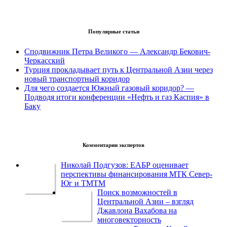
Популярные статьи
Сподвижник Петра Великого — Александр Бекович-
Черкасский
Турция прокладывает путь к Центральной Азии через
новый транспортный коридор
Для чего создается Южный газовый коридор? —
Подводя итоги конференции «Нефть и газ Каспия» в
Баку
Комментарии экспертов
Николай Подгузов: ЕАБР оценивает
перспективы финансирования МТК Север-
Юг и ТМТМ
Поиск возможностей в
Центральной Азии – взгляд
Джавлона Вахабова на
многовекторность