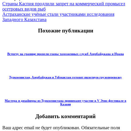
Страны Каспия продлили запрет на коммерческий промысел
осетровых видов рыб
Астраханские учёные стали участниками исследования
Западного Казахстана
Похожие публикации
Встречу на границе провели главы таможенных служб Азербайджана и Ирана
Туркменистан, Азербайджан и Узбекистан готовят пилотную грузоперевозку
Мастера и дизайнеры из Туркменистана принимают участие в V Этно-фестивале в
Казани
Добавить комментарий
Ваш адрес email не будет опубликован.
Обязательные поля