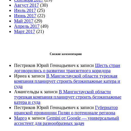
Август 2017
(30)
Июль 2017
(25)
Июнь 2017
(22)
Май 2017
(29)
Апрель 2017
(49)
Март 2017
(21)
Свежие комментарии
Пестриков Юрий Геннадьевич
к записи
Шесть стран
договорились о развитии транзитного коридора
Ириеа
к записи
В Мангистауской области турецкая
компания планирует строить безэкипажные катера и
суда
Амангельды
к записи
В Мангистауской области
турецкая компания планирует строить безэкипажные
катера и суда
Пестриков Юрий Геннадьевич
к записи
Губернатор
иранской провинции Гилян о потенциале региона
Марго
к записи
Gemini от Google — универсальный
ассистент для разнообразных задач