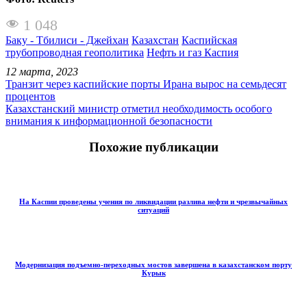
1 048
Баку - Тбилиси - Джейхан
Казахстан
Каспийская
трубопроводная геополитика
Нефть и газ Каспия
12 марта, 2023
Транзит через каспийские порты Ирана вырос на семьдесят
процентов
Казахстанский министр отметил необходимость особого
внимания к информационной безопасности
Похожие публикации
На Каспии проведены учения по ликвидации разлива нефти и чрезвычайных
ситуаций
Модернизация подъемно-переходных мостов завершена в казахстанском порту
Курык