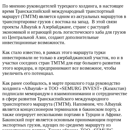
По мнению руководителей турецкого холдинга, в настоящее
время Транскаспийский международный транспортный
маршрут (ТМТМ) является одним из актуальных маршрутов в
транспортировке грузов с востока на запад. В этой связи
проекты Albayrak в Азербайджане, стране с растущей
экономикой и играющей роль логистического хаба для грузов
из Центральной Азии, создают дополнительные
инвестиционные возможности.
Как стало известно, в рамках этого маршрута турки
инвестировали не только в азербайджанский участок, но и в
участки соседних стран ТМТМ для еще большего развития
этого коридора, и предпринимают все возможное, чтобы
увеличить его потенциал.
Как ранее сообщалось, в марте прошлого года руководство
холдинга «Albayrak» и ТОО «SEMURG INVEST» (Казахстан)
подписали меморандум о взаимопонимании и сотрудничестве
в сфере развития Транскаспийского международного
транспортного маршрута (ТМТМ). Напомним, что Albayrak
является концессионером терминалов в бакинском порту, а
также оперирует несколькими портами в Турции и Африке.
Бакинский порт является основным принимающим портом
экспортных грузов, идущих по среднему маршруту из