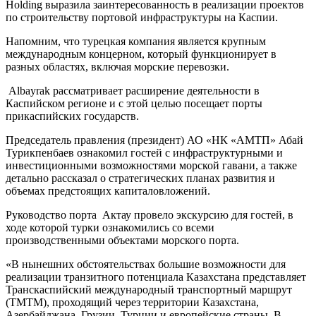
Holding выразила заинтересованность в реализации проектов
по строительству портовой инфраструктуры на Каспии.
Напомним, что турецкая компания является крупным
международным концерном, который функционирует в
разных областях, включая морские перевозки.
Albayrak рассматривает расширение деятельности в
Каспийском регионе и с этой целью посещает порты
прикаспийских государств.
Председатель правления (президент) АО «НК «АМТП» Абай
Турикпенбаев ознакомил гостей с инфраструктурными и
инвестиционными возможностями морской гавани, а также
детально рассказал о стратегических планах развития и
объемах предстоящих капиталовложений.
Руководство порта Актау провело экскурсию для гостей, в
ходе которой турки ознакомились со всеми
производственными объектами морского порта.
«В нынешних обстоятельствах большие возможности для
реализации транзитного потенциала Казахстана представляет
Транскаспийский международный транспортный маршрут
(ТМТМ), проходящий через территории Казахстана,
Азербайджана, Грузии, Турции и европейские страны. В