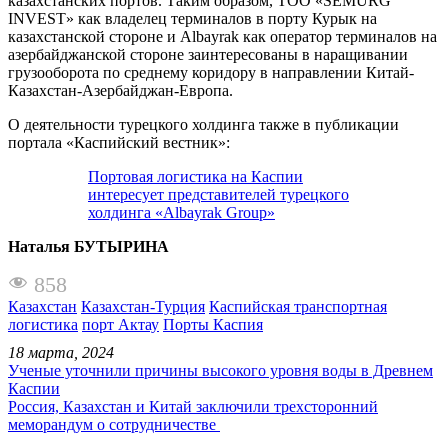
казахстанских портов. Таким образом, ТОО «SEMURG
INVEST» как владелец терминалов в порту Курык на
казахстанской стороне и Albayrak как оператор терминалов на
азербайджанской стороне заинтересованы в наращивании
грузооборота по среднему коридору в направлении Китай-
Казахстан-Азербайджан-Европа.
О деятельности турецкого холдинга также в публикации
портала «Каспийский вестник»:
Портовая логистика на Каспии
интересует представителей турецкого
холдинга «Albayrak Group»
Наталья БУТЫРИНА
858
Казахстан
Казахстан-Турция
Каспийская транспортная
логистика
порт Актау
Порты Каспия
18 марта, 2024
Ученые уточнили причины высокого уровня воды в Древнем
Каспии
Россия, Казахстан и Китай заключили трехсторонний
меморандум о сотрудничестве