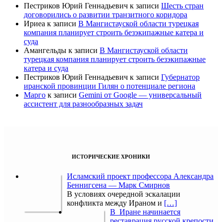
Пестриков Юрий Геннадьевич
к записи
Шесть стран
договорились о развитии транзитного коридора
Ириеа
к записи
В Мангистауской области турецкая
компания планирует строить безэкипажные катера и
суда
Амангельды
к записи
В Мангистауской области
турецкая компания планирует строить безэкипажные
катера и суда
Пестриков Юрий Геннадьевич
к записи
Губернатор
иранской провинции Гилян о потенциале региона
Марго
к записи
Gemini от Google — универсальный
ассистент для разнообразных задач
ИСТОРИЧЕСКИЕ ХРОНИКИ
Исламский проект профессора Александра
Беннигсена — Марк Смирнов
В условиях очередной эскалации
конфликта между Ираном и
[…]
В Иране начинается
реставрация русской крепости