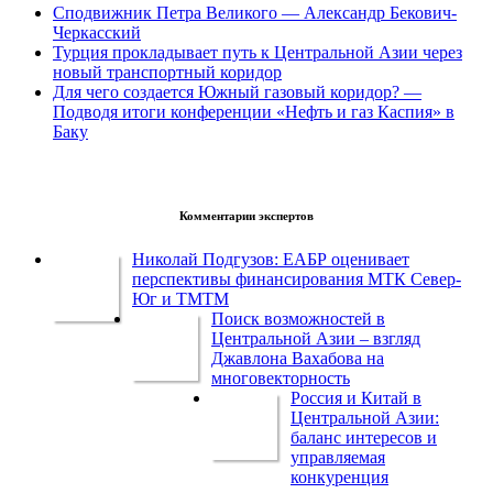
Сподвижник Петра Великого — Александр Бекович-
Черкасский
Турция прокладывает путь к Центральной Азии через
новый транспортный коридор
Для чего создается Южный газовый коридор? —
Подводя итоги конференции «Нефть и газ Каспия» в
Баку
Комментарии экспертов
Николай Подгузов: ЕАБР оценивает
перспективы финансирования МТК Север-
Юг и ТМТМ
Поиск возможностей в
Центральной Азии – взгляд
Джавлона Вахабова на
многовекторность
Россия и Китай в
Центральной Азии:
баланс интересов и
управляемая
конкуренция