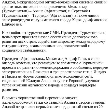
Андхой, международной оптико-волоконной системы связи и
транзитных потоков по направлениям Ымамназар
(Туркменистан) – Акина (Афганистан) и Серхетабат
(Туркменистан) – Тургунди (Афганистан), а также линии
электропередачи от туркменского города Керки до афганского
Шибергана.
Как сообщают туркменские СМИ, Президент Туркменистана
целью трёх проектов назвал обеспечение долгосрочного
развития двух стран, содействие широкому международному
сотрудничеству, взаимопониманию, политической и
социальной стабильности.
Президент Афганистана,, Мохаммад Ашраф Гани, в свою
очередь отметил, что реализуемые совместно с Туркменией
проекты по развитию железнодорожного сообщения, передаче
электроэнергии в Пакистан и транспортировке газа в Индию
и Пакистан, формированию оптико-волоконной сети,
соединяющей Южную Азию по суше с Европой, улучшат
условия жизни афганского народа и создадут коридоры
развития.
В рамках торжественной церемонии запуска
железнодорожной ветки со станции Акина в сторону города
Андхой отправился первый железнодорожный состав из 20