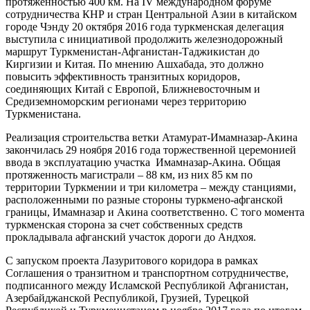
протяженностью 400 км. На IV международном форуме
сотрудничества КНР и стран Центральной Азии в китайском
городе Чэнду 20 октября 2016 года туркменская делегация
выступила с инициативой продолжить железнодорожный
маршрут Туркменистан-Афганистан-Таджикистан до
Киргизии и Китая. По мнению Ашхабада, это должно
повысить эффективность транзитных коридоров,
соединяющих Китай с Европой, Ближневосточным и
Средиземноморским регионами через территорию
Туркменистана.
Реализация строительства ветки Атамурат-Имамназар-Акина
закончилась 29 ноября 2016 года торжественной церемонией
ввода в эксплуатацию участка Имамназар-Акина. Общая
протяженность магистрали – 88 км, из них 85 км по
территории Туркмении и три километра – между станциями,
расположенными по разные стороны туркмено-афганской
границы, Имамназар и Акина соответственно. С того момента
туркменская сторона за счет собственных средств
прокладывала афганский участок дороги до Андхоя.
С запуском проекта Лазуритового коридора в рамках
Соглашения о транзитном и транспортном сотрудничестве,
подписанного между Исламской Республикой Афганистан,
Азербайджанской Республикой, Грузией, Турецкой