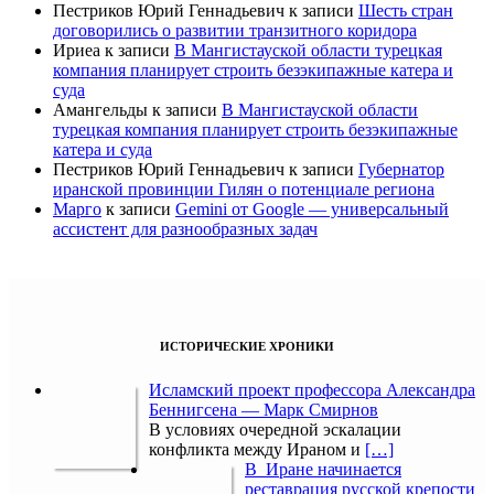
Пестриков Юрий Геннадьевич
к записи
Шесть стран
договорились о развитии транзитного коридора
Ириеа
к записи
В Мангистауской области турецкая
компания планирует строить безэкипажные катера и
суда
Амангельды
к записи
В Мангистауской области
турецкая компания планирует строить безэкипажные
катера и суда
Пестриков Юрий Геннадьевич
к записи
Губернатор
иранской провинции Гилян о потенциале региона
Марго
к записи
Gemini от Google — универсальный
ассистент для разнообразных задач
ИСТОРИЧЕСКИЕ ХРОНИКИ
Исламский проект профессора Александра
Беннигсена — Марк Смирнов
В условиях очередной эскалации
конфликта между Ираном и
[…]
В Иране начинается
реставрация русской крепости