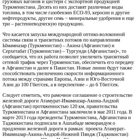
грузовых вагонов и цистерн с экспортной продукцией
Туркменистана. Десять из них доставят различные виды
топлива, в том числе газобензин ECO-93, керосин и другие
нефтепродукты, другие семь − минеральные удобрения и еще
три – растениеводческую продукцию.
Что касается запуска международной оптико-волоконной
системы связи и транзитных потоков по направлениям
Ымамназар (Туркменистан) – Акина (Афганистан) и
Серхетабат (Туркменистан) – Тургунди (Афганистан)», то
сообщается, что их работа позволит увеличить транзитный
сетевой трафик через Туркменистан, обеспечить его передачу
в Афганистан и далее в Пакистан. Новые линии будут также
способствовать увеличению скорости информационного
потока между странами Европы, Азии и Юго-Восточной
Азии до 100 Гбит/сек, а в перспективе – до 6 Тбит/сек.
Следует отметить, что рамочное соглашение о строительстве
железной дороги Атамурат-Имамназар-Акина-Андхой
(Афганистан) протяженностью 120 км, правительства
Туркменистана и Афганистана заключили в мае 2011 года. В
марте 2013 года президенты Туркменистана, Афганистана и
Таджикистана подписали в Ашхабаде меморандум о
продлении железной дороги в рамках проекта Атамурат-
Имамназар-Акина-Андхой-Нижний Пяндж (Таджикистан)