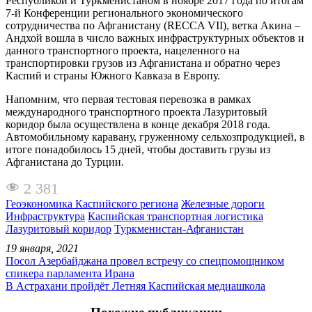
Республикой и Туркменистаном в ноябре 2017 года по итогам
7-й Конференции регионального экономического
сотрудничества по Афганистану (RECCA VII), ветка Акина –
Андхой вошла в число важных инфраструктурных объектов и
данного транспортного проекта, нацеленного на
транспортировки грузов из Афганистана и обратно через
Каспий и страны Южного Кавказа в Европу.
Напомним, что первая тестовая перевозка в рамках
международного транспортного проекта Лазуритовый
коридор была осуществлена в конце декабря 2018 года.
Автомобильному каравану, груженному сельхозпродукцией, в
итоге понадобилось 15 дней, чтобы доставить грузы из
Афганистана до Турции.
2 381
Геоэкономика Каспийского региона
Железные дороги
Инфраструктура
Каспийская транспортная логистика
Лазуритовый коридор
Туркменистан-Афганистан
19 января, 2021
Посол Азербайджана провел встречу со спецпомощником
спикера парламента Ирана
В Астрахани пройдёт Летняя Каспийская медиашкола