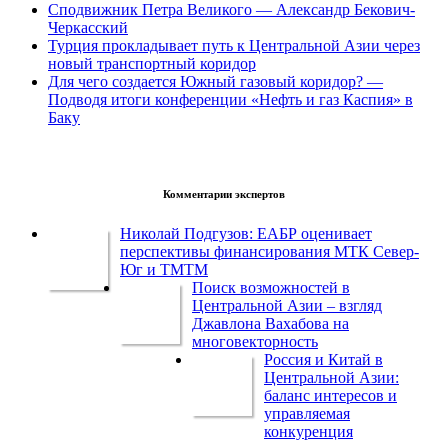
Сподвижник Петра Великого — Александр Бекович-
Черкасский
Турция прокладывает путь к Центральной Азии через
новый транспортный коридор
Для чего создается Южный газовый коридор? —
Подводя итоги конференции «Нефть и газ Каспия» в
Баку
Комментарии экспертов
Николай Подгузов: ЕАБР оценивает
перспективы финансирования МТК Север-
Юг и ТМТМ
Поиск возможностей в
Центральной Азии – взгляд
Джавлона Вахабова на
многовекторность
Россия и Китай в
Центральной Азии:
баланс интересов и
управляемая
конкуренция