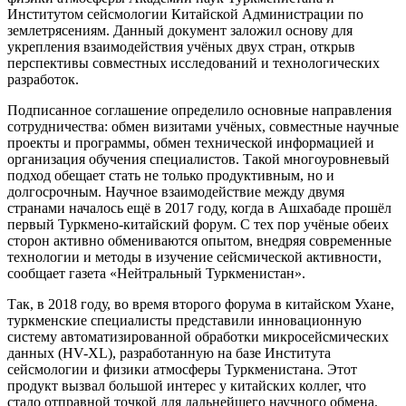
Институтом сейсмологии Китайской Администрации по
землетрясениям. Данный документ заложил основу для
укрепления взаимодействия учёных двух стран, открыв
перспективы совместных исследований и технологических
разработок.
Подписанное соглашение определило основные направления
сотрудничества: обмен визитами учёных, совместные научные
проекты и программы, обмен технической информацией и
организация обучения специалистов. Такой многоуровневый
подход обещает стать не только продуктивным, но и
долгосрочным. Научное взаимодействие между двумя
странами началось ещё в 2017 году, когда в Ашхабаде прошёл
первый Туркмено-китайский форум. С тех пор учёные обеих
сторон активно обмениваются опытом, внедряя современные
технологии и методы в изучение сейсмической активности,
сообщает газета «Нейтральный Туркменистан».
Так, в 2018 году, во время второго форума в китайском Ухане,
туркменские специалисты представили инновационную
систему автоматизированной обработки микросейсмических
данных (HV-XL), разработанную на базе Института
сейсмологии и физики атмосферы Туркменистана. Этот
продукт вызвал большой интерес у китайских коллег, что
стало отправной точкой для дальнейшего научного обмена.