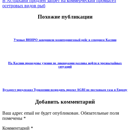
В Астрахани продлён запрет на коммерческий промысел
осетровых видов рыб
Похожие публикации
Ученые ВНИРО завершили мониторинговый рейс в северном Каспии
На Каспии проведены учения по ликвидации разлива нефти и чрезвычайных
ситуаций
Бухарест предложил Туркмении возродить проект AGRI по поставкам газа в Европу
Добавить комментарий
Ваш адрес email не будет опубликован.
Обязательные поля
помечены
*
Комментарий
*