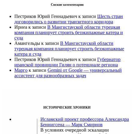
Свежие комментарии
Пестриков Юрий Геннадьевич
к записи
Шесть стран
договорились о развитии транзитного коридора
Ириеа
к записи
В Мангистауской области турецкая
компания планирует строить безэкипажные катера и
суда
Амангельды
к записи
В Мангистауской области
турецкая компания планирует строить безэкипажные
катера и суда
Пестриков Юрий Геннадьевич
к записи
Губернатор
иранской провинции Гилян о потенциале региона
Марго
к записи
Gemini от Google — универсальный
ассистент для разнообразных задач
ИСТОРИЧЕСКИЕ ХРОНИКИ
Исламский проект профессора Александра
Беннигсена — Марк Смирнов
В условиях очередной эскалации