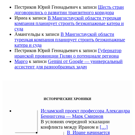
Пестриков Юрий Геннадьевич
к записи
Шесть стран
договорились о развитии транзитного коридора
Ириеа
к записи
В Мангистауской области турецкая
компания планирует строить безэкипажные катера и
суда
Амангельды
к записи
В Мангистауской области
турецкая компания планирует строить безэкипажные
катера и суда
Пестриков Юрий Геннадьевич
к записи
Губернатор
иранской провинции Гилян о потенциале региона
Марго
к записи
Gemini от Google — универсальный
ассистент для разнообразных задач
ИСТОРИЧЕСКИЕ ХРОНИКИ
Исламский проект профессора Александра
Беннигсена — Марк Смирнов
В условиях очередной эскалации
конфликта между Ираном и
[…]
В Иране начинается