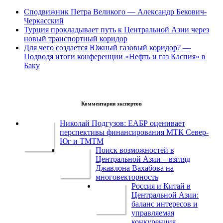
Сподвижник Петра Великого — Александр Бекович-
Черкасский
Турция прокладывает путь к Центральной Азии через
новый транспортный коридор
Для чего создается Южный газовый коридор? —
Подводя итоги конференции «Нефть и газ Каспия» в
Баку
Комментарии экспертов
Николай Подгузов: ЕАБР оценивает
перспективы финансирования МТК Север-
Юг и ТМТМ
Поиск возможностей в
Центральной Азии – взгляд
Джавлона Вахабова на
многовекторность
Россия и Китай в
Центральной Азии:
баланс интересов и
управляемая
конкуренция