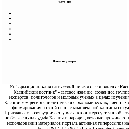
Фото дня
Наши партнеры
Информационно-аналитический портал о геополитике Касп
"Каспийский вестник" - сетевое издание, созданное групп
экспертов, политологов и молодых ученых в целях изучени
Каспийском регионе политических, экономических, военных 
формирования на этой основе комплексной картины ситуа
Приглашаем к сотрудничеству всех, кто интересуется проблем
не безразлична судьба Каспия и народов, которые проживают 
использовании материалов портала активная гиперссылка на 
Тел.: 8 (917) 175-90-75 E-mail: casp-geo@yandex