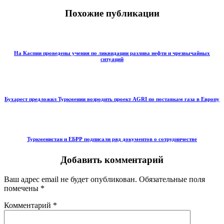
Похожие публикации
На Каспии проведены учения по ликвидации разлива нефти и чрезвычайных
ситуаций
Бухарест предложил Туркмении возродить проект AGRI по поставкам газа в Европу
Туркменистан и ЕБРР подписали ряд документов о сотрудничестве
Добавить комментарий
Ваш адрес email не будет опубликован.
Обязательные поля
помечены
*
Комментарий
*