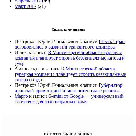
Апрель 2017
(49)
Март 2017
(21)
Свежие комментарии
Пестриков Юрий Геннадьевич
к записи
Шесть стран
договорились о развитии транзитного коридора
Ириеа
к записи
В Мангистауской области турецкая
компания планирует строить безэкипажные катера и
суда
Амангельды
к записи
В Мангистауской области
турецкая компания планирует строить безэкипажные
катера и суда
Пестриков Юрий Геннадьевич
к записи
Губернатор
иранской провинции Гилян о потенциале региона
Марго
к записи
Gemini от Google — универсальный
ассистент для разнообразных задач
ИСТОРИЧЕСКИЕ ХРОНИКИ