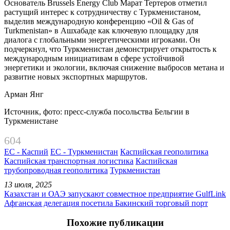
Основатель Brussels Energy Club Марат Тертеров отметил
растущий интерес к сотрудничеству с Туркменистаном,
выделив международную конференцию «Oil & Gas of
Turkmenistan» в Ашхабаде как ключевую площадку для
диалога с глобальными энергетическими игроками. Он
подчеркнул, что Туркменистан демонстрирует открытость к
международным инициативам в сфере устойчивой
энергетики и экологии, включая снижение выбросов метана и
развитие новых экспортных маршрутов.
Арман Янг
Источник, фото: пресс-служба посольства Бельгии в
Туркменистане
604
ЕС - Каспий
ЕС - Туркменистан
Каспийская геополитика
Каспийская транспортная логистика
Каспийская
трубопроводная геополитика
Туркменистан
13 июля, 2025
Казахстан и ОАЭ запускают совместное предприятие GulfLink
Афганская делегация посетила Бакинский торговый порт
Похожие публикации