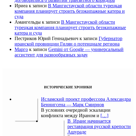
договорились о развитии транзитного коридора
Ириеа
к записи
В Мангистауской области турецкая
компания планирует строить безэкипажные катера и
суда
Амангельды
к записи
В Мангистауской области
турецкая компания планирует строить безэкипажные
катера и суда
Пестриков Юрий Геннадьевич
к записи
Губернатор
иранской провинции Гилян о потенциале региона
Марго
к записи
Gemini от Google — универсальный
ассистент для разнообразных задач
ИСТОРИЧЕСКИЕ ХРОНИКИ
Исламский проект профессора Александра
Беннигсена — Марк Смирнов
В условиях очередной эскалации
конфликта между Ираном и
[…]
В Иране начинается
реставрация русской крепости
Ашураде